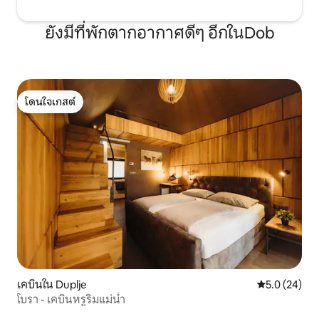
ยังมีที่พักตากอากาศดีๆ อีกในDob
โดนใจเกสต์
โดนใจเกสต์
เคบินใน Duplje
คะแนนเฉลี่ย 5
5.0 (24)
โบรา - เคบินหรูริมแม่น้ำ