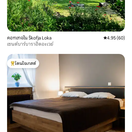
คอทเทจใน Škofja Loka
คะแนนเฉลี่ย 4.
4.95 (60)
เซนต์บาร์บาราฮิดอะเวย์
โดนใจเกสต์
โดนใจเกสต์ที่สุด