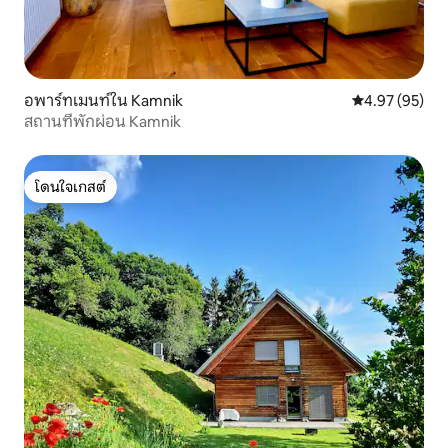
อพาร์ทเมนท์ใน Kamnik
คะแนนเฉลี่ย 4.
4.97 (95)
สถานที่พักผ่อน Kamnik
โดนใจเกสต์
โดนใจเกสต์