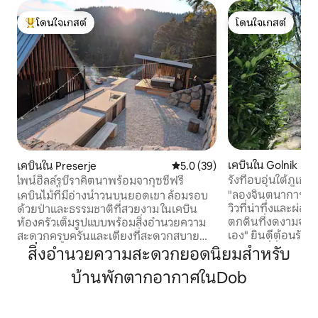
โดนใจเกสต์
โดนใจเกสต์
โดนใจเกสต์ที่สุด
โดนใจเกสต์
เคบินใน Golnik
เคบินใน Preserje
คะแนนเฉลี่ย 5.0 จาก 5, 39 รีวิว
5.0 (39)
รังที่อบอุ่นใต้ภูเขา
ไพน์ฮิลล์รูบี้ราคิตนาพร้อมจากุซซี่ฟรี
"ลองจินตนาการถึงก
เคบินไม้ที่มีอ่างน้ำวนบนยอดเขา ล้อมรอบ
วิวที่น่าทึ่งและผ่
ด้วยป่าและธรรมชาติที่สวยงาม ในเคบิน
ตกดินที่งดงามจาก
ห้องครัวเต็มรูปแบบพร้อมสิ่งอำนวยความ
เอง" ยินดีต้อนรับสู่บ้านหลังเล็กที่อบอุ่น
สะดวกครบครันและเตียงที่สะดวกสบาย
ของเรา ที่ซึ่งธรรม
พร้อมวิวชั้นบน ด้านหน้ากระท่อมมีระเบียง
สิ่งอำนวยความสะดวกยอดนิยมสำหรับ
เงียบสงบและหุบเ
สำหรับดื่มกาแฟ ห้องครัวกลางแจ้งที่กว้าง
บ้านพักตากอากาศในDob
ฝันที่สวยงาม ที่นี่
ขวาง โต๊ะ เตาผิง และฝักบัวอาบน้ำพลังงาน
ร้องและพระอาทิตย์ข
แสงอาทิตย์กลางแจ้ง ห่างออกไปเพียง 400
กระซาบเข้าสู่จิต
เมตรคือทะเลสาบ Rakitna ซึ่งเหมาะสำหรับ
ผ่อนคลายให้สบายใจ
การเล่นแพดเดิลบอร์ดแบบยืน ว่ายน้ำในฤดู