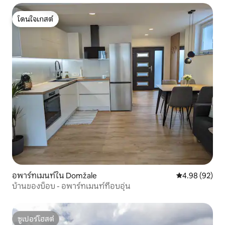
โดนใจเกสต์
โดนใจเกสต์
อพาร์ทเมนท์ใน Domžale
คะแนนเฉลี่ย 4.
4.98 (92)
บ้านของบ็อบ - อพาร์ทเมนท์ที่อบอุ่น
ซูเปอร์โฮสต์
ซูเปอร์โฮสต์