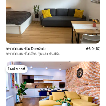
อพาร์ทเมนท์ใน Domžale
คะแนนเฉลี่ย 5
5.0 (10)
อพาร์ทเมนท์โทมี่อบอุ่นและทันสมัย
โดนใจเกสต์
โดนใจเกสต์