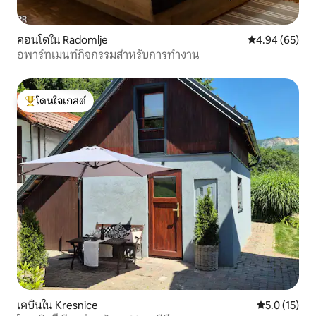
คอนโดใน Radomlje
คะแนนเฉลี่ย 4.
4.94 (65)
อพาร์ทเมนท์กิจกรรมสำหรับการทำงาน
โดนใจเกสต์
โดนใจเกสต์ที่สุด
เคบินใน Kresnice
คะแนนเฉลี่ย 5
5.0 (15)