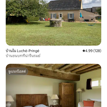
บ้านใน Luché-Pringé
คะแนนเฉลี่ย 4.9
4.99 (128)
บ้านชนบทที่น่ารื่นรมย์
ซูเปอร์โฮสต์
ซูเปอร์โฮสต์