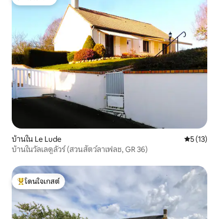
โดนใจเกสต์
บ้านใน Le Lude
คะแนนเฉลี่ย
5 (13)
บ้านในวัลเลดูลัวร์ (สวนสัตว์ลาเฟลช, GR 36)
โดนใจเกสต์
โดนใจเกสต์ที่สุด