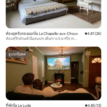
ห้องชุดรับรองแขกใน La Chapelle-aux-Choux
คะแนนเฉลี่ย 4.
4.81 (26)
ห้องสวีทส่วนตัวในชนบท เดินทาง 5 นาทีจาก...
ซูเปอร์โฮสต์
ซูเปอร์โฮสต์
ที่พักใน Le Lude
คะแนนเฉลี่ย 4.
4.85 (13)