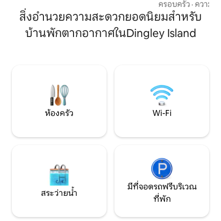
เกาะ🦞 * หลุมก่อไฟ 
สมัย พื้นอุ่น Wi-Fi เร็ว และสัมผัสที่พิถีพิถัน
ครอบครัว
·
ความคุ้
ฝักบัวแบบสายฝนและ
สำหรับคู่รักหรือนักเดินทางคนเดียว สถาน
สิ่งอำนวยความสะดวกยอดนิยมสำหรับ
เครื่องปรับอากาศ/เคร
ที่พักผ่อนสุดโรแมนติกใกล้กับสถานที่เล่น
บ้านพักตากอากาศในDingley Island
และเครื่องเล่นแผ่นเ
สกีน้ำ สนามกอล์ฟ และการผจญภัยในเมน
Wi-Fi เร็ว *สปรูซสตูดิโอเป็นหนึ่งในสอง
สวรรค์ธรรมชาติ
เคบินบนพื้นที่ 8 เอเ
ชายหาดที่ดีที่สุดใน
150 ฟุตและแยกออก
ความเป็นส่วนตัวแล
ห้องครัว
Wi-Fi
มีที่จอดรถฟรีบริเวณ
สระว่ายน้ำ
ที่พัก