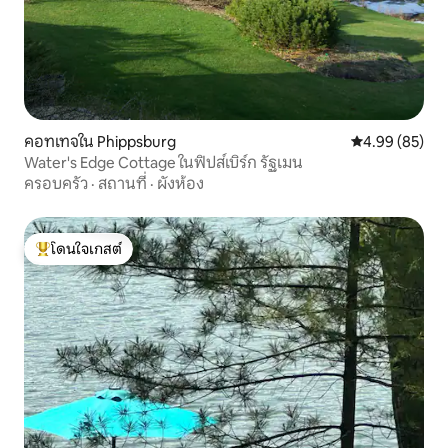
คอทเทจใน Phippsburg
คะแนนเฉลี่ย 4.
4.99 (85)
Water's Edge Cottage ในฟิปส์เบิร์ก รัฐเมน
ครอบครัว
·
สถานที่
·
ผังห้อง
โดนใจเกสต์
โดนใจเกสต์ที่สุด