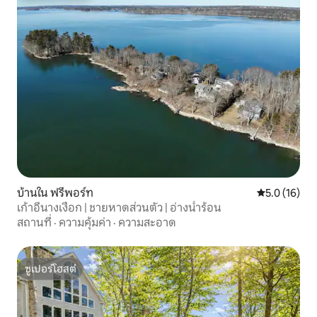
บ้านใน ฟรีพอร์ท
คะแนนเฉลี่ย 5
5.0 (16)
เก้าอี้นางเงือก | ชายหาดส่วนตัว | อ่างน้ำร้อน
สถานที่
·
ความคุ้มค่า
·
ความสะอาด
ซูเปอร์โฮสต์
ซูเปอร์โฮสต์