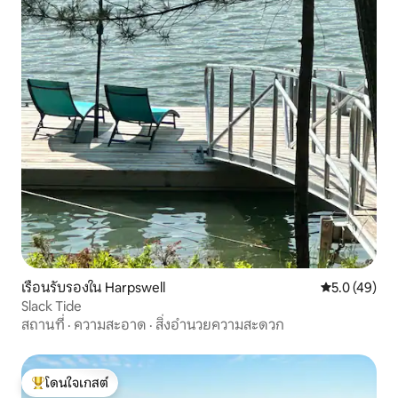
เรือนรับรองใน Harpswell
คะแนนเฉลี่ย 5
5.0 (49)
Slack Tide
สถานที่
·
ความสะอาด
·
สิ่งอำนวยความสะดวก
โดนใจเกสต์
โดนใจเกสต์ที่สุด