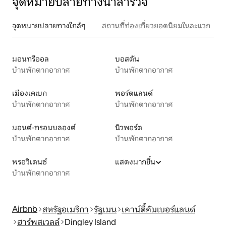
จุดหมายปลายทางน่าสำรวจ
จุดหมายปลายทางใกล้ๆ
สถานที่ท่องเที่ยวยอดนิยมในละแวก
มอนทรีออล
บอสตัน
บ้านพักตากอากาศ
บ้านพักตากอากาศ
เมืองเคเบก
พอร์ตแลนด์
บ้านพักตากอากาศ
บ้านพักตากอากาศ
มอนต์-ทรอมบลองต์
นิวพอร์ต
บ้านพักตากอากาศ
บ้านพักตากอากาศ
พรอวิเดนซ์
แสดงมากขึ้น
บ้านพักตากอากาศ
Airbnb
สหรัฐอเมริกา
รัฐเมน
เคาน์ตี้คัมเบอร์แลนด์
ฮาร์พสเวลล์
Dingley Island