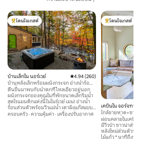
โดนใจเกสต์
โดนใจเกสต์
โดนใจเกสต์ที่สุด
โดนใจเกสต์ที่สุด
บ้านเล็กใน นอร์เวย์
คะแนนเฉลี่ย 4.94 จาก 5, 260 รีวิว
4.94 (260)
บ้านหลังเล็กพร้อมผนังกระจก อ่างน้ำร้อน
ริมน้ำ และเตาผิง
ตื่นขึ้นมาพบกับน้ำตกที่ไหลเชี่ยวอยู่นอก
ผนังกระจกของคุณในที่พักขนาดเล็กริมน้ำ
สุดโรแมนติกแห่งนี้ในโนร์เวย์ เมน! อ่างน้ำ
เคบินใน จอร์จทาวน
ร้อนส่วนตัวพร้อมวิวแม่น้ำ เตาผิงแก๊สแบบ
ใกล้ชายหาด+ซาวน่
โปร่งใส เตียงควีนไซส์สไตล์ยกสูงที่อบอุ่น
ครอบครัว
·
ความคุ้มค่า
·
เครื่องปรับอากาศ
แจ้ง+บ่อน้ำ+กองไฟ
ผ่อนคลายในเคบินสต
และมองเห็นวิวแม่น้ำ ฝักบัวกลางแจ้ง
มีวิวป่า ซาวน่าส่วนตัว แล
เปลญวน และทางเข้าสู่เส้นทางเดินป่า
หลังใหม่ส่วนตัวทำ
โดยตรง ความเป็นส่วนตัวอย่างเต็มที่—ไม่มี
ไม้แก้ว * นาทีถึง
เพื่อนบ้านอยู่ในระยะมองเห็น ห้องครัวทัน