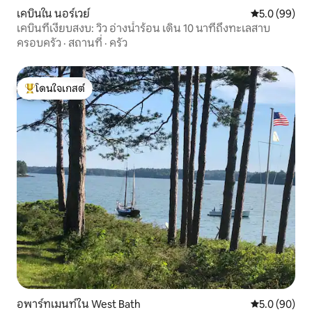
เคบินใน นอร์เวย์
คะแนนเฉลี่ย 5
5.0 (99)
เคบินที่เงียบสงบ: วิว อ่างน้ำร้อน เดิน 10 นาทีถึงทะเลสาบ
ครอบครัว
·
สถานที่
·
ครัว
โดนใจเกสต์
โดนใจเกสต์ที่สุด
อพาร์ทเมนท์ใน West Bath
คะแนนเฉลี่ย 5
5.0 (90)