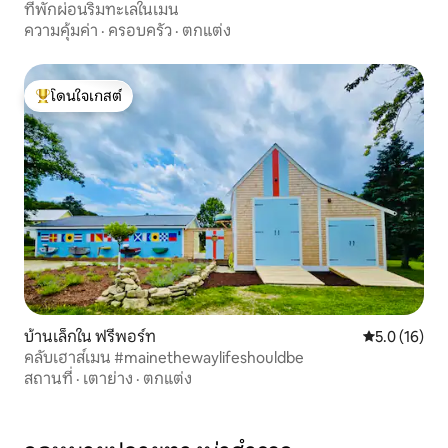
ที่พักผ่อนริมทะเลในเมน
ความคุ้มค่า
·
ครอบครัว
·
ตกแต่ง
โดนใจเกสต์
โดนใจเกสต์ที่สุด
บ้านเล็กใน ฟรีพอร์ท
คะแนนเฉลี่ย 5
5.0 (16)
คลับเฮาส์เมน #mainethewaylifeshouldbe
สถานที่
·
เตาย่าง
·
ตกแต่ง