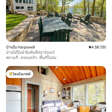
บ้านใน Harpswell
คะแนนเฉลี่ย 4.
4.58 (19)
บ้านไม้ริมน้ำในคันดีสฮาร์เบอร์
สถานที่
·
ครอบครัว
·
พื้นที่ในร่ม
โดนใจเกสต์
โดนใจเกสต์ที่สุด