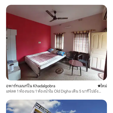
อพาร์ทเมนท์ใน Khadalgobra
ที่พักใหม่
ใหม่
แฟลต 1 ห้องนอน 1 ห้องน้ำใน Old Digha เดิน 5 นาทีไปยัง
ชายหาด