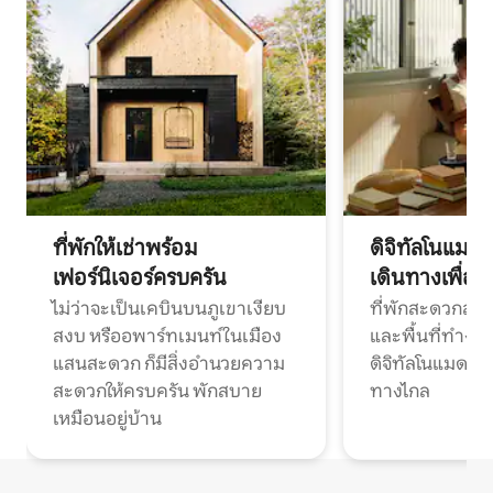
ที่พักให้เช่าพร้อม
ดิจิทัลโนแมด
เฟอร์นิเจอร์ครบครัน
เดินทางเพื่อ
ไม่ว่าจะเป็นเคบินบนภูเขาเงียบ
ที่พักสะดวกสบา
สงบ หรืออพาร์ทเมนท์ในเมือง
และพื้นที่ทำงา
แสนสะดวก ก็มีสิ่งอำนวยความ
ดิจิทัลโนแมดแ
สะดวกให้ครบครัน พักสบาย
ทางไกล
เหมือนอยู่บ้าน