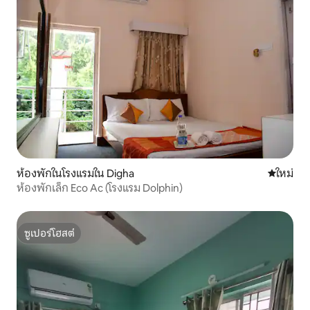
ห้องพักในโรงแรมใน Digha
ที่พักใหม่
ใหม่
ห้องพักเล็ก Eco Ac (โรงแรม Dolphin)
ซูเปอร์โฮสต์
ซูเปอร์โฮสต์