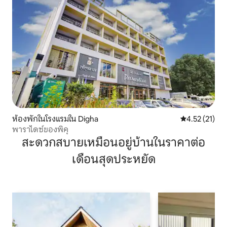
ห้องพักในโรงแรมใน Digha
คะแนนเฉลี่ย 4.
4.52 (21)
พาราไดซ์ของพิคุ
สะดวกสบายเหมือนอยู่บ้านในราคาต่อ
เดือนสุดประหยัด