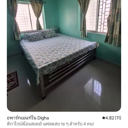
อพาร์ทเมนท์ใน Digha
คะแนนเฉลี่ย 4.
4.82 (11)
ดิกาไวบ์สโฮมสเตย์! แฟลตสบาย ๆ สำหรับ 4 คน!