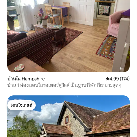
บ้านใน Hampshire
คะแนนเฉลี่ย 4.9
4.99 (174)
บ้าน 1 ห้องนอนในวอเตอร์ลูวิลล์ เป็นฐานที่พักที่เหมาะสุดๆ
โดนใจเกสต์
โดนใจเกสต์