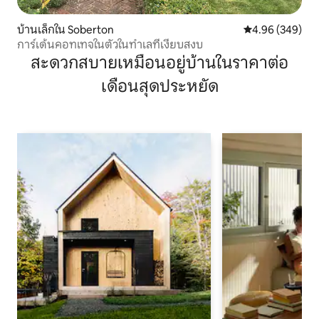
บ้านเล็กใน Soberton
คะแนนเฉลี่ย 4.96
4.96 (349)
การ์เด้นคอทเทจในตัวในทำเลที่เงียบสงบ
สะดวกสบายเหมือนอยู่บ้านในราคาต่อ
เดือนสุดประหยัด