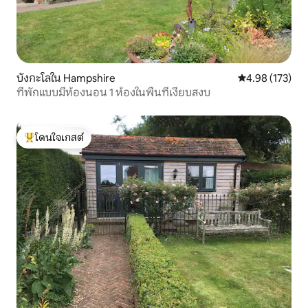
บังกะโลใน Hampshire
คะแนนเฉลี่ย 4.9
4.98 (173)
ที่พักแบบมีห้องนอน 1 ห้องในพื้นที่เงียบสงบ
โดนใจเกสต์
โดนใจเกสต์ที่สุด