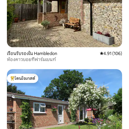
เรือนรับรองใน Hambledon
คะแนนเฉลี่ย 4.9
4.91 (106)
ห้องคาวบอยที่ฟาร์มเบนท์
โดนใจเกสต์
โดนใจเกสต์ที่สุด