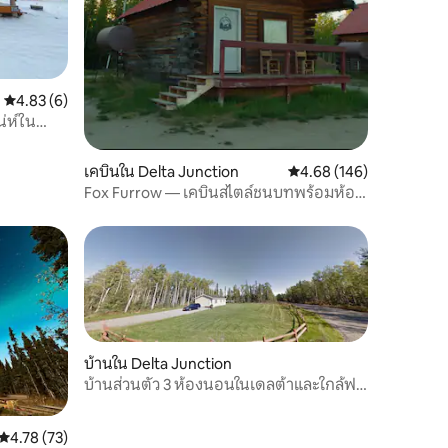
คะแนนเฉลี่ย 4.83 จาก 5, 6 รีวิว
4.83 (6)
น่ห์ใน
เคบินใน Delta Junction
คะแนนเฉลี่ย 4.68 จาก 5, 
4.68 (146)
Fox Furrow — เคบินสไตล์ชนบทพร้อมห้อง
ซาวน่า
บ้านใน Delta Junction
บ้านส่วนตัว 3 ห้องนอนในเดลต้าและใกล้ฟ
อร์ตกรีลี
คะแนนเฉลี่ย 4.78 จาก 5, 73 รีวิว
4.78 (73)