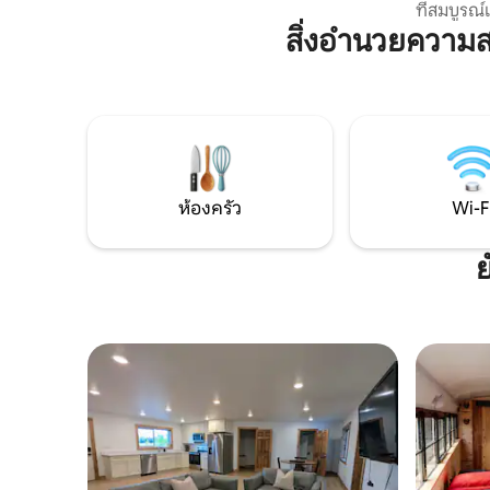
ที่สมบูรณ
ผ่อนคลาย
สิ่งอำนวยความ
แบนที่ติด
บรรยากาศท
ใจจากธรรมชาติ เหมาะ
ครอบครัว 
จากความวุ่นวา
ห้องใต้ดิ
ต่างหากที่ผ
ห้องครัว
Wi-F
ย