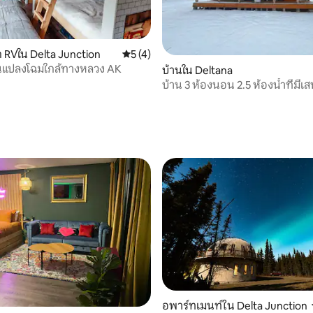
 RVใน Delta Junction
คะแนนเฉลี่ย 5 จาก 5, 4 รีวิว
5 (4)
ยนแปลงโฉมใกล้ทางหลวง AK
บ้านใน Deltana
บ้าน 3 ห้องนอน 2.5 ห้องน้ำที่มีเส
เดลต้าจังก์ชัน
อพาร์ทเมนท์ใน Delta Junction