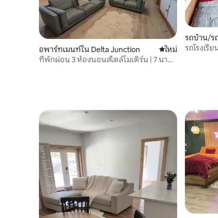
รถบ้าน/รถ
รถโรงเรี
อพาร์ทเมนท์ใน Delta Junction
ที่พักใหม่
ใหม่
ที่พักผ่อน 3 ห้องนอนสไตล์โมเดิร์น | 7 นาที
ถึงฟอร์ตกรีลี