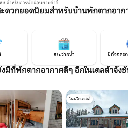
์แบบสำหรับการพักผ่อนยามค่ำคืน
ริมกองไฟ ดูภาพยนตร์บนทีวีจอ
สะดวกยอดนิยมสำหรับบ้านพักตากอากาศ
ผนัง หรือจิบกาแฟยามเช้าใน
ี่เงียบสงบและได้รับแรงบันดาล
สำหรับคู่รัก
หรือกลุ่มเล็กๆ ที่ต้องการหลบหนี
ยและเติมพลัง บ้านหลังนี้มี
นที่มีแสงธรรมชาติและมีห้องแยก
ู้เช่าอาศัยอยู่
i
สระว่ายน้ำ
มีที่จอดรถ
ังมีที่พักตากอากาศดีๆ อีกในเดลต้าจังช
โดนใจเกสต์
โดนใจเกสต์