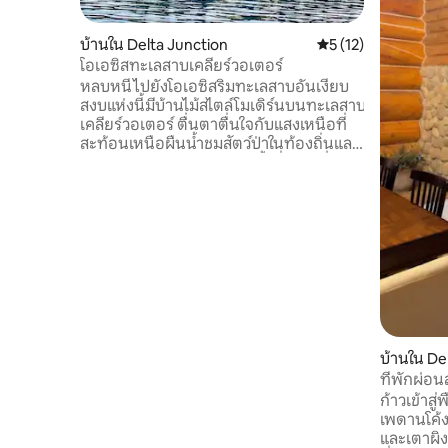
บ้านใน Delta Junction
คะแนนเฉลี่ย 5 จาก 5,
5 (12)
โอเอซิสทะเลสาบเคลียร์วอเตอร์
หลบหนีไปยังโอเอซิสริมทะเลสาบอันเงียบ
สงบแห่งนี้มีบ้านไม้สไตล์โมเดิร์นบนทะเลสาบ
เคลียร์วอเตอร์ ตื่นตาตื่นใจกับแสงเหนือที่
สะท้อนเหนือผืนน้ำชมสัตว์ป่าในท้องถิ่นและ
เพลิดเพลินกับกิจกรรมทางน้ำที่ยอดเยี่ยม
รวมถึงการตกปลาสีเทาระดับโลก ที่พักแห่ง
นี้เหมาะสำหรับการพักผ่อนอย่างสงบหรือ
พื้นที่ทำงานที่สวยงามให้ความเงียบสงบ
พร้อมความสะดวกสบายตั้งอยู่ห่างจาก
Delta Junction เพียง 5.5 ไมล์และห่างจาก
Fort Greely เพียง 10 ไมล์ สัมผัสการผสม
ผสานที่ลงตัวระหว่างความเงียบสงบและ
ความสะดวกในการเข้าถึง
บ้านใน De
ที่พักผ่อ
หรูหรา!
ก้าวเข้าสู่พ
เพดานโค้ง
และเตาผิง