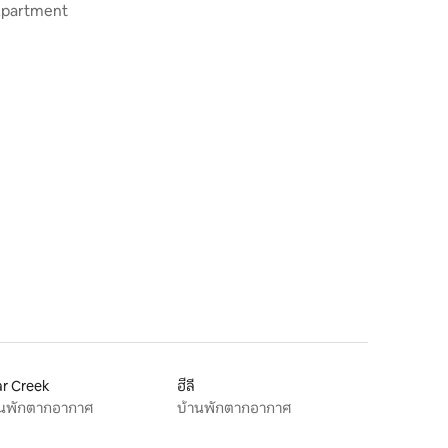
Apartment
r Creek
ฮีลี
านพักตากอากาศ
บ้านพักตากอากาศ