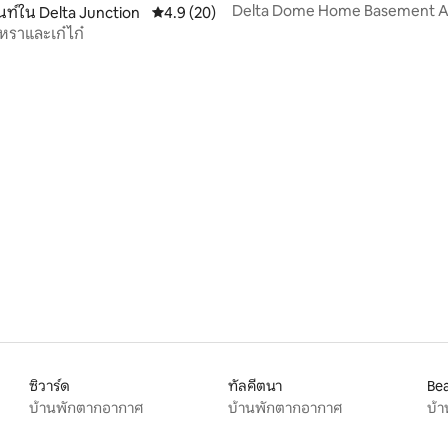
Delta Dome Home Basement 
ท์ใน Delta Junction
คะแนนเฉลี่ย 4.9 จาก 5, 20 รีวิว
4.9 (20)
หราและเก๋ไก๋
, 3 รีวิว
ซิวาร์ด
ทัลคีตนา
Bea
บ้านพักตากอากาศ
บ้านพักตากอากาศ
บ้