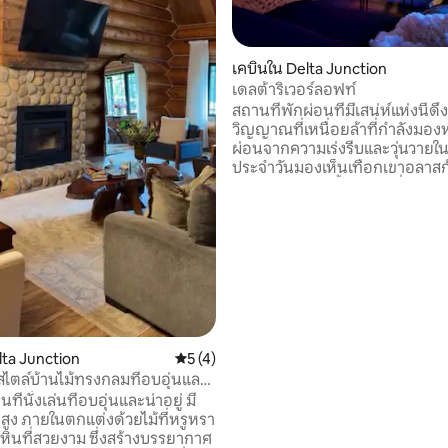
 12 รีวิว
เคบินใน Delta Junction
เดลต้าริเวอร์ลอฟท์
สถานที่พักผ่อนที่มีเสน่ห์แห่งนี้ดึ
วิญญาณที่เหนื่อยล้าที่กำลังมอ
ผ่อนจากความเร่งรีบและวุ่นวายใน
ประจำวันมองเห็นเทือกเขาอลาสก้
สวยงามและแม่น้ำเดลต้าที่อยู่ใต้
คลายหน้าเตาฟืนพร้อมชาสักถ้ว
ความกังวลไป เคบินให้ความรู้สึกอ
เตียงคิงไซส์ 1 หลังและฟูกนอน 2 ห
ให้คุณเพื่อนและครอบครัวได้เติมพ
ห้องครัวเต็มรูปแบบให้สิ่งที่คุณต
การทำอาหารที่บ้าน ยินดีต้อนรับสู่
เหมือนอยู่บ้านตัวเอง
lta Junction
คะแนนเฉลี่ย 5 จาก 5, 4 รีวิว
5 (4)
นสไตล์บ้านไม้ทรงกลมที่อบอุ่นและ
ื้นที่นั่งเล่นที่อบอุ่นและน่าอยู่ มี
สูง ภายในตกแต่งด้วยไม้ที่หรูหรา
หินที่สวยงาม ซึ่งสร้างบรรยากาศ