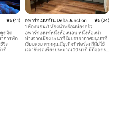
คุณต้องก
ให้คุณมีตั
และอ่างน้
คะแนนเฉลี่ย 5 จาก 5, 41 รีวิว
5 (41)
อพาร์ทเมนท์ใน Delta Junction
คะแนนเฉลี่ย 5 จาก 5,
5 (24)
สำหรับคืน
ดื่มด่ำกั
1 ห้องนอน/1 ห้องน้ำพร้อมห้องครัว
งดูดจิต
อพาร์ทเมนท์หนึ่งห้องนอน หนึ่งห้องน้ำ
งหาการพัก
ห่างจากเมือง 15 นาที ในบรรยากาศชนบทที่
ชีวิต
เงียบสงบ หากคุณมีธุรกิจที่ฟอร์ตกรีลี่ย์ ใช้
าที่
เวลาขับรถเพียงประมาณ 20 นาที มีที่จอดรถ
คุณ ผ่อน
ฟรีมากมายพร้อมให้เช่า พร้อมย้ายเข้าพัก
ยแล้วคลาย
พร้อมเครื่องซักผ้า/เครื่องอบผ้า ห้องครัว
บอุ่นด้วย
ส่วนตัว และห้องน้ำ มีอุปกรณ์พื้นฐานในห้อง
ลังที่ช่วย
ครัวและห้องน้ำพร้อมอุปกรณ์เสริม ห้อง
ลังอีกครั้ง
นอนมีเตียงควีนไซส์ที่สะดวกสบาย พื้นที่
้องการใน
ทำงานส่วนตัว เตาผิงไฟฟ้า เก้าอี้ และ
ที่พักที่
โทรทัศน์เพื่อให้การเข้าพักของคุณดูเหมือน
อยู่บ้านหลังที่ 2