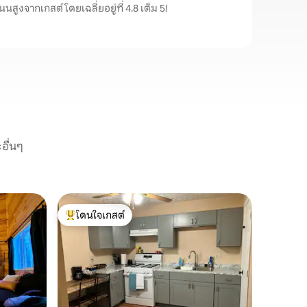
นนสูงจากเกสต์ โดยเฉลี่ยอยู่ที่ 4.8 เต็ม 5!
อื่นๆ
บ้านใน De
โดนใจเกสต์
โดนใจ
คอทเทจสบ
โดนใจเกสต์ที่สุด
โดนใจเกส
พักผ่อนกั
แห่งนี้ ห
มากมายแต่
ครอบครัวใน
ห้องครัว
การทำอา