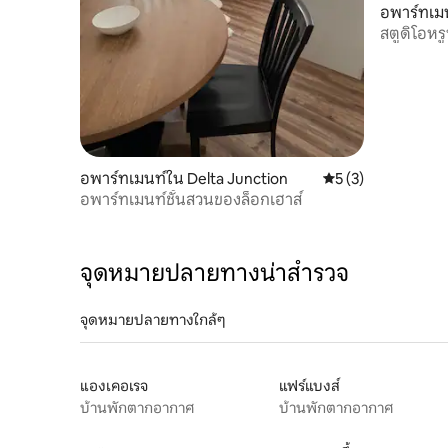
อพาร์ทเมน
สตูดิโอหรู
อพาร์ทเมนท์ใน Delta Junction
คะแนนเฉลี่ย 5 จาก 5
5 (3)
อพาร์ทเมนท์ชั้นสวนของล็อกเฮาส์
จุดหมายปลายทางน่าสำรวจ
จุดหมายปลายทางใกล้ๆ
แองเคอเรจ
แฟร์แบงส์
บ้านพักตากอากาศ
บ้านพักตากอากาศ