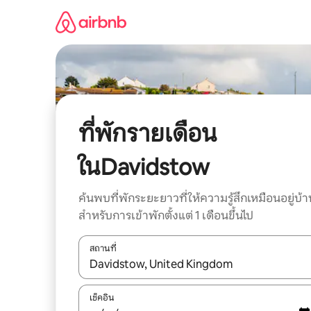
ข้าม
ไป
ยัง
เนื้อหา
ที่พักรายเดือน
ในDavidstow
ค้นพบที่พักระยะยาวที่ให้ความรู้สึกเหมือนอยู่บ้า
สำหรับการเข้าพักตั้งแต่ 1 เดือนขึ้นไป
สถานที่
ใช้ลูกศรขึ้นลง หรือใช้การสัมผัสหรือปัด เพื่อสำรวจผ
เช็คอิน