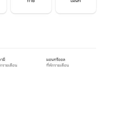
กาย
เมนท์
ามี
มอนทรีออล
พักรายเดือน
ที่พักรายเดือน