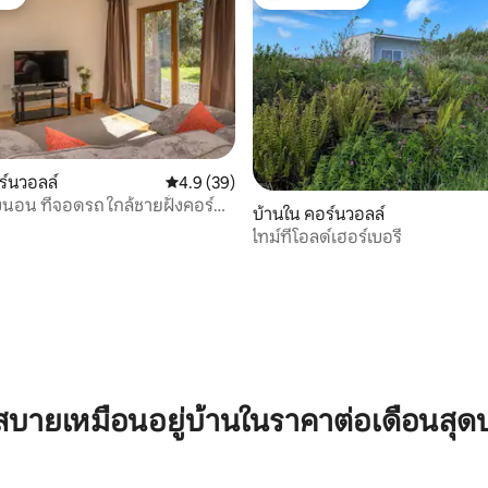
ต์
โดนใจเกสต์ที่สุด
ร์นวอลล์
คะแนนเฉลี่ย 4.9 จาก 5, 39 รีวิว
4.9 (39)
องนอน ที่จอดรถ ใกล้ชายฝั่งคอร์น
 35 รีวิว
บ้านใน คอร์นวอลล์
เหนือ
ไทม์ที่โอลด์เฮอร์เบอรี่
บายเหมือนอยู่บ้านในราคาต่อเดือนสุด