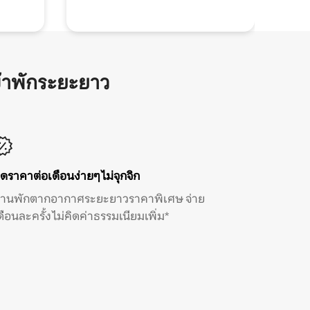
้าพักระยะยาว
ิดราคาต่อเดือนง่ายๆ ไม่จุกจิก
้านพักตากอากาศระยะยาวราคาพิเศษ จ่าย
ดือนละครั้ง ไม่คิดค่าธรรมเนียมเพิ่ม*