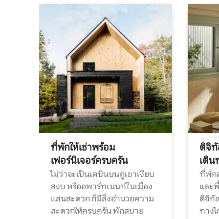
ที่พักให้เช่าพร้อม
ดิจิ
เฟอร์นิเจอร์ครบครัน
เดิน
ไม่ว่าจะเป็นเคบินบนภูเขาเงียบ
ที่พั
สงบ หรืออพาร์ทเมนท์ในเมือง
และพื
แสนสะดวก ก็มีสิ่งอำนวยความ
ดิจิ
สะดวกให้ครบครัน พักสบาย
ทางไ