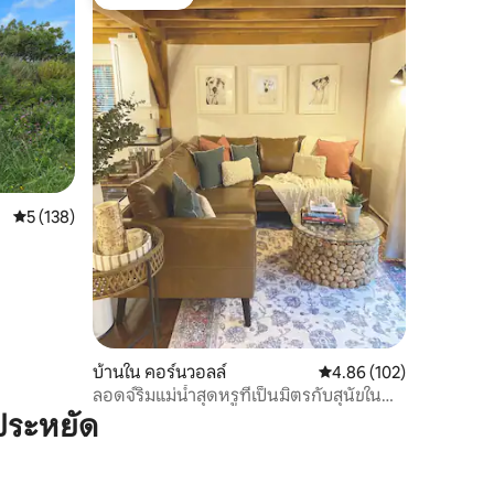
โดนใจเกสต์
คะแนนเฉลี่ย 5 จาก 5, 138 รีวิว
5 (138)
บ้านใน คอร์นวอลล์
คะแนนเฉลี่ย 4.86 จาก 5, 
4.86 (102)
ลอดจ์ริมแม่น้ำสุดหรูที่เป็นมิตรกับสุนัขใน
คอร์นวอลล์
ประหยัด