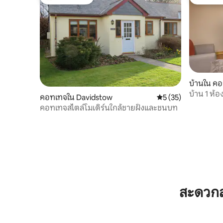
โดนใจเกสต์ที่สุด
โดนใจเกส
บ้านใน คอ
บ้าน 1 ห้
คอทเทจใน Davidstow
คะแนนเฉลี่ย 5 จาก 5,
5 (35)
วอลล์ตอน
คอทเทจสไตล์โมเดิร์นใกล้ชายฝั่งและชนบท
สะดวกส