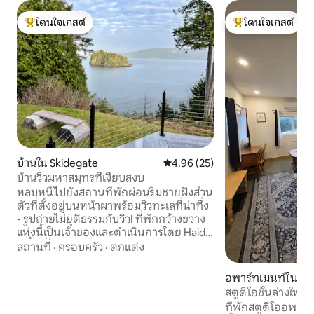
โดนใจเกสต์
โดนใจเกสต์
โดนใจเกสต์ที่สุด
โดนใจเกสต์ที่สุด
บ้านใน Skidegate
คะแนนเฉลี่ย 4.96 จาก 5, 25 รีวิว
4.96 (25)
บ้านวิวมหาสมุทรที่เงียบสงบ
หลบหนีไปยังสถานที่พักผ่อนริมชายฝั่งส่วน
ตัวที่ตั้งอยู่บนหน้าผาพร้อมวิวทะเลที่น่าทึ่ง
- รูปถ่ายไม่ยุติธรรมกับวิว! ที่พักกว้างขวาง
แห่งนี้เป็นเจ้าของและดำเนินการโดย Haida
มีพื้นที่ก่อกองไฟกลางแจ้งการจัดวางแบบ
สถานที่
·
ครอบครัว
·
ตกแต่ง
เปิดโล่งเครื่องปรับอากาศดาดฟ้ารอบๆและ
ห้องนอนที่อบอุ่น 3 ห้องสำหรับผู้เข้าพัก
อพาร์ทเมนท์ใน Daa
สูงสุด 6 คน ดื่มด่ำกับวัฒนธรรม Haida กับ
สตูดิโอชั้นล่างใหม
พิพิธภัณฑ์ข้างบ้าน ร้านกาแฟเฟอร์รี่บริติช
ที่พักสตูดิโออพาร์
โคลัมเบียร้านขายของชำและอื่นๆอยู่ห่าง