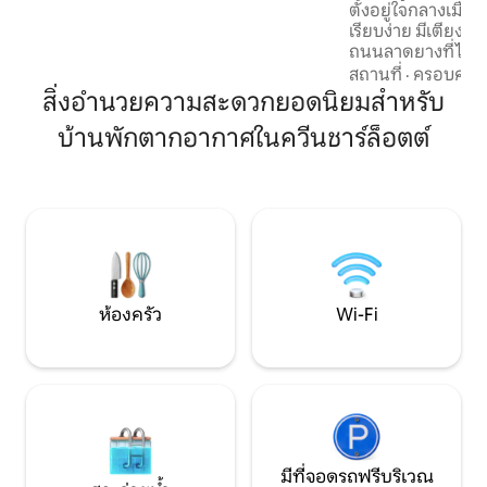
ตั้งอยู่ใจกลางเมืองน
ออกไปไม่กี่นาที สัมผัสความมหัศจรรย์ของ
เรียบง่าย มีเตียงคว
การใช้ชีวิตริมชายฝั่งและการต้อนรับแบบ
ถนนลาดยางที่ไม่มีท
Haida ในโอเอซิสแห่งนี้
ตลาดเกษตรกร Daaj
สถานที่
·
ครอบครัว
ของชำ และที่ทำการ
สิ่งอำนวยความสะดวกยอดนิยมสำหรับ
ง่ายดาย สตูดิโอนี้
บ้านพักตากอากาศในควีนชาร์ล็อตต์
ใหม่เอี่ยมที่สร้างเสร
รถยนต์ไฟฟ้าด้วย อ
สำหรับผู้เข้าพัก 1-2 
ต้องการเพื่อให้อยู
เครื่องซักผ้า เครื่อ
แบบ และห้องน้ำเต็
ห้องครัว
Wi-Fi
มีที่จอดรถฟรีบริเวณ