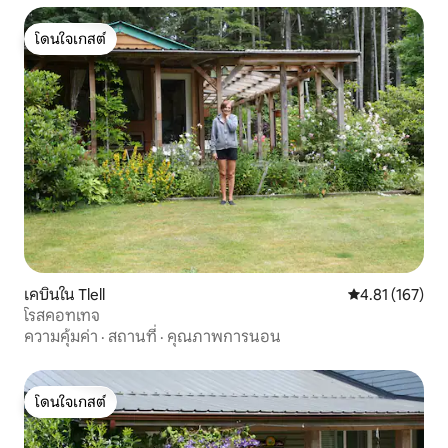
โดนใจเกสต์
โดนใจเกสต์
เคบินใน Tlell
คะแนนเฉลี่ย 4.8
4.81 (167)
โรสคอทเทจ
ความคุ้มค่า
·
สถานที่
·
คุณภาพการนอน
โดนใจเกสต์
โดนใจเกสต์