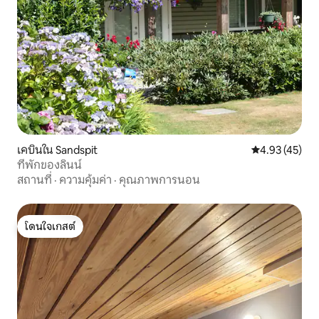
เคบินใน Sandspit
คะแนนเฉลี่ย 4.
4.93 (45)
ที่พักของลินน์
สถานที่
·
ความคุ้มค่า
·
คุณภาพการนอน
โดนใจเกสต์
โดนใจเกสต์