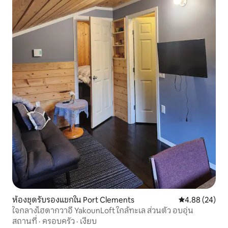
ห้องชุดรับรองแขกใน Port Clements
คะแนนเฉลี่ย 4.
4.88 (24)
ใจกลางไฮดากวาอี YakounLoft ใกล้ทะเล ส่วนตัว อบอุ่น
สถานที่
·
ครอบครัว
·
เงียบ