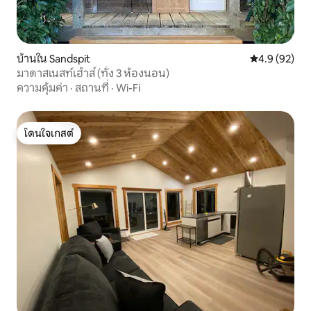
บ้านใน Sandspit
คะแนนเฉลี่ย 4
4.9 (92)
มาดาสเนสท์เฮ้าส์ (ทั้ง 3 ห้องนอน)
ความคุ้มค่า
·
สถานที่
·
Wi-Fi
โดนใจเกสต์
โดนใจเกสต์