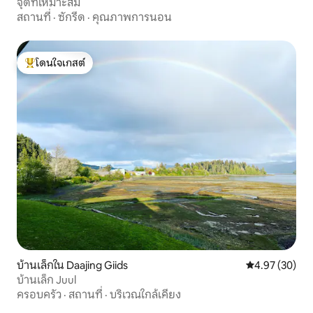
จุดที่เหมาะสม
สถานที่
·
ซักรีด
·
คุณภาพการนอน
โดนใจเกสต์
โดนใจเกสต์ที่สุด
บ้านเล็กใน Daajing Giids
คะแนนเฉลี่ย 4.
4.97 (30)
บ้านเล็ก Juul
ครอบครัว
·
สถานที่
·
บริเวณใกล้เคียง