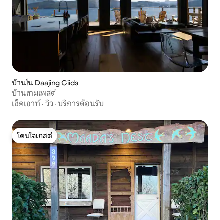
บ้านใน Daajing Giids
บ้านเทมเพสต์
เช็คเอาท์
·
วิว
·
บริการต้อนรับ
โดนใจเกสต์
โดนใจเกสต์