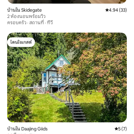
บ้านใน Skidegate
คะแนนเฉลี่ย 4.
4.94 (33)
2 ห้องนอนพร้อมวิว
ครอบครัว
·
สถานที่
·
ทีวี
โดนใจเกสต์
โดนใจเกสต์
บ้านใน Daajing Giids
คะแนนเฉลี่
5 (7)