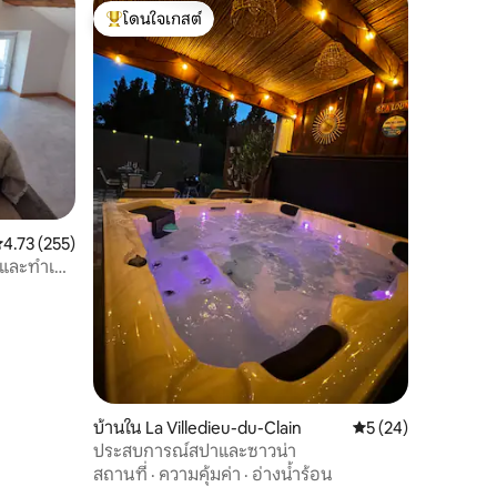
โดนใจเกสต์
โดนใจเกสต์ที่สุด
ะแนนเฉลี่ย 4.73 จาก 5, 255 รีวิว
4.73 (255)
 และทำเล
บ้านใน La Villedieu-du-Clain
คะแนนเฉลี่ย 5 จาก 5,
5 (24)
ประสบการณ์สปาและซาวน่า
สถานที่
·
ความคุ้มค่า
·
อ่างน้ำร้อน