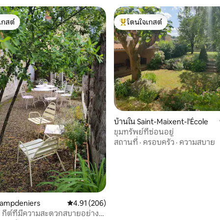
เกสต์
โดนใจเกสต์
์ที่สุด
โดนใจเกสต์ที่สุด
80 รีวิว
บ้านใน Saint-Maixent-l'École
ขุมทรัพย์ที่ซ่อนอยู่
สถานที่
·
ครอบครัว
·
ความสบาย
hampdeniers
คะแนนเฉลี่ย 4.91 จาก 5, 206 รีวิว
4.91 (206)
 กีต์ที่มีความสะดวกสบายอย่าง