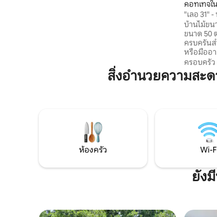
คอทเทจใน
ผสมผสานกับสิ่งอำนวยความสะดวกระดับ
"เลอ 31" -
พรีเมียม
บ้านไม้ขน
ขนาด 50 ต
ครบครันสำ
หรือมืออาชีพ ⚠️ ไม่อนุญาตให้นำ
เข้าพัก โปรดเค
ครอบครัว
เพลิดเพล
สิ่งอำนวยความสะด
ในสวน🌳ที
ร้องเพลง
บนเก้าอี้พับหรื
A83 ห่างออกไป 5 
แม็กซ์เซนต
มาแรปัวเต
สโคป 1 ชม
ห้องครัว
Wi-F
ยังม