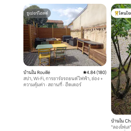
ซูเปอร์โฮสต์
โดนใจ
ซูเปอร์โฮสต์
โดนใจเกสต
บ้านใน Rouillé
คะแนนเฉลี่ย 4.84 จาก 5, 1
4.84 (180)
สปา, Wi-Fi, การชาร์จรถยนต์ไฟฟ้า, ช่อง +
ความคุ้มค่า
·
สถานที่
·
ฮีตเตอร์
บ้านใน C
"ลองโฟเล"