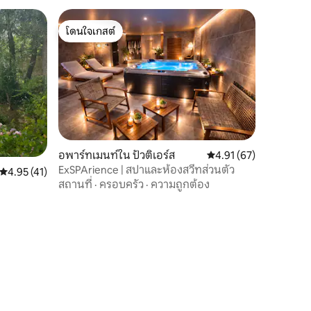
โดนใจเกสต์
โดนใจเกสต์
อพาร์ทเมนท์ใน ปัวติเอร์ส
คะแนนเฉลี่ย 4.91 จาก 5,
4.91 (67)
ExSPArience | สปาและห้องสวีทส่วนตัว
คะแนนเฉลี่ย 4.95 จาก 5, 41 รีวิว
4.95 (41)
สถานที่
·
ครอบครัว
·
ความถูกต้อง