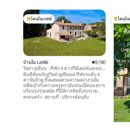
โดนใจเกสต์
โดนใจ
โดนใจเกสต์ที่สุด
โดนใจเกสต
บ้านใน Latillé
คะแนนเฉลี่ย 5 จาก 5,
5 (18)
วิลล่า ลูเซียน - ที่พัก 4 ดาวที่มีเสน่ห์และยอด
เยี่ยม
ยินดีต้อนรับสู่วิลล่าลูเซียนน์ ที่พักระดับ 4
ดาวในปัวตู ซึ่งผสมผสานความสง่างามใน
อดีตเข้ากับความหรูหราอันประณีตของการ
ปรับปรุงร่วมสมัย ที่นี่มีการคิดถึงทุกราย
ละเอียดเพื่อมอบประสบการณ์ที่ไม่เหมือน
ครอบครัว
·
สถานที่
·
บริการต้อนรับ
ใครให้คุณ โดยผสมผสานความเป็นธรรมชาติ
ความสงบ และความเป็นอยู่ที่ดี: - วิวหุบเขาที่
สวยงาม ล้อมรอบด้วยต้นไม้เขียวขจี จาก
สวนที่มีการจัดภูมิทัศน์ขนาด 5,000 ตร.ม. -
บรรยากาศที่ได้รับการอนุรักษ์: บ้านเก่าที่มี
เอกลักษณ์ที่ยังคงอยู่ ซึ่งวัสดุที่ดี (ไม้ หิน)