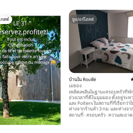
เกสต์
ซูเปอร์โฮสต์
์ที่สุด
ซูเปอร์โฮสต์
 18 รีวิว
บ้านใน Rouillé
ค
เมซอง
เพลิดเพลินในฐานะครอบครัวที่พักแห
ช่วงเวลาที่ดีในมุมมอง ตั้งอยู่ระหว
และ Poitiers ในสถานที่ที่เรียกว่
ห่างจากร้านค้า 3 กม. และห่างจา
นาที มีลานจอดรถส่วนตัว เฟอร์นิเจอร์และ
สถานที่
·
ครอบครัว
·
ความสะอาด
อุปกรณ์ครัว 1 ห้องน้ำพร้อมโถสุ
โถสุขภัณฑ์ 1 ห้องพร้อมอ่างล้างหน
นอนชั้นล่างมีเตียง 140 ห้องนอนช