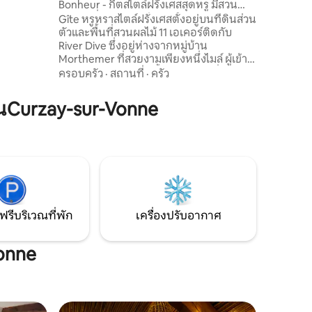
Bonheur - กีตสไตล์ฝรั่งเศสสุดหรู มีสวน
ะทุน มี
ส่วนตัวที่ปลอดภัย
Gîte หรูหราสไตล์ฝรั่งเศสตั้งอยู่บนที่ดินส่วน
าปูที่นอน
ตัวและพื้นที่สวนผลไม้ 11 เอเคอร์ติดกับ
ตั้งแต่ 2
River Dive ซึ่งอยู่ห่างจากหมู่บ้าน
Morthemer ที่สวยงามเพียงหนึ่งไมล์ ผู้เข้า
พักสามารถใช้บ้านได้ทั้งหลังมีห้องนั่งเล่น
ครอบครัว
·
สถานที่
·
ครัว
และพื้นที่รับประทานอาหารที่กว้างขวางรวม
ถึงห้องครัวที่มีอุปกรณ์ครบครัน เตียงคิงไซส์
นCurzay-sur-Vonne
แสนสบายและห้องน้ำในตัว ยินดีต้อนรับ
สัตว์เลี้ยงและสวนมีความปลอดภัย เจ้าของ
ที่พักพร้อมให้บริการตลอดการเข้าพักของ
คุณและพร้อมให้ความช่วยเหลือหากมีข้อ
สงสัย
ฟรีบริเวณที่พัก
เครื่องปรับอากาศ
Vonne