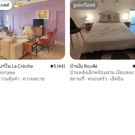
เกสต์
ซูเปอร์โฮสต์
์ที่สุด
ซูเปอร์โฮสต์
นท์ใน La Crèche
คะแนนเฉลี่ย 5 จาก 5, 44 รีวิว
5 (44)
บ้านใน Rouillé
ค
iortaise
บ้านหลังเล็กพร้อมสวน เงียบสงบ
ดี
วามคุ้มค่า
·
ความสบาย
สถานที่
·
ครอบครัว
·
เช็คอิน
 11 รีวิว