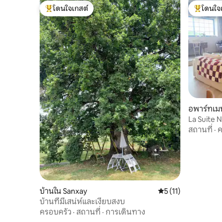
โดนใจเกสต์
โดนใจ
โดนใจเกสต์ที่สุด
โดนใจเกสต
อพาร์ทเม
La Suite N
สถานที่
·
ค
บ้านใน Sanxay
คะแนนเฉลี่ย 5 จาก 5,
5 (11)
บ้านที่มีเสน่ห์และเงียบสงบ
ครอบครัว
·
สถานที่
·
การเดินทาง