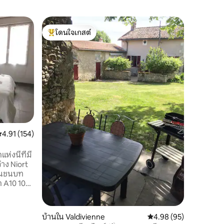
อพาร์ทเมน
โดนใจเกสต์
โดนใจเก
ห้องลับ
โดนใจเกสต์ที่สุด
โดนใจเก
อพาร์ทเมน
เยเพียง 5
เหมาะสำหร
นั่งเล่นพ
ห้องครัวท
สถานที่
·
ฝักบัว สวนส่วนตัวที่ไม่มีวิสเฟอร์นิเจอร์ใน
สวนที่สง่
กลางแจ้งเ
พาร์ทเมนท์ที่มีเ
ะแนนเฉลี่ย 4.91 จาก 5, 154 รีวิว
4.91 (154)
คู่รักหรื
พื้นที่ปัวต
่งนี้ที่มี
่าง Niort
าในชนบท
ก A10 10
ขภัณฑ์และ
้า 1 ห้อง
บ้านใน Valdivienne
คะแนนเฉลี่ย 4.98 จาก 5,
4.98 (95)
ั้นบน 1