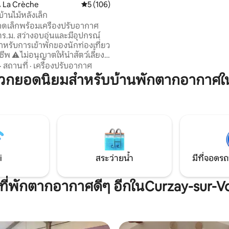
 La Crèche
คะแนนเฉลี่ย 5 จาก 5, 106 รีวิว
5 (106)
ห้องมี 160 เตียงและ 2 ที่นั่งเปิดปร
 บ้านไม้หลังเล็ก
อุปกรณ์สำหรับเด็กตามคำขอ มีผ้
าดเล็กพร้อมเครื่องปรับอากาศ
และผ้าเช็ดตัวให้สำหรับการเข้าพัก
ร.ม. สว่างอบอุ่นและมีอุปกรณ์
คืน
หรับการเข้าพักของนักท่องเที่ยว
สัตว์เลี้ยง
ารพกฎนี้ คุณสามารถ☀️
·
สถานที่
·
เครื่องปรับอากาศ
ินกับแสงแดดบนระเบียงและร่มเงา
วกยอดนิยมสำหรับบ้านพักตากอากาศใ
่มีต้นไม้🐦เรียงรายพร้อมเสียงนก
ประกอบการงีบหลับ😴ของคุณ
อเปลญวน ทางออก A10 และ
นาที นิออร์และนักบุญ
์ โรงเรียนห่างออกไป 15 นาที เลอ
วิน 30 นาที ลารอแชลและฟิวทู
.
i
สระว่ายน้ำ
มีที่จอดรถ
ีที่พักตากอากาศดีๆ อีกในCurzay-sur-