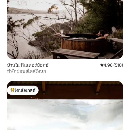
บ้านใน ทีนเดอร์บ็อกซ์
คะแนนเฉลี่ย 4.9
4.96 (510)
ที่พักผ่อนสไตล์รังนก
โดนใจเกสต์
โดนใจเกสต์ที่สุด