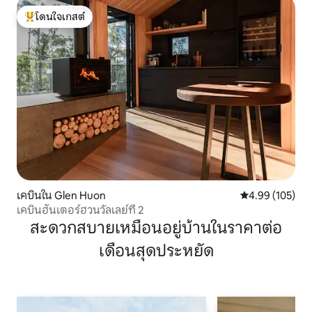
โดนใจเกสต์
โดนใจเกสต์ที่สุด
เคบินใน Glen Huon
คะแนนเฉลี่ย 4.9
4.99 (105)
เคบินฮันเตอร์ฮวนวัลเลย์ที่ 2
สะดวกสบายเหมือนอยู่บ้านในราคาต่อ
เดือนสุดประหยัด