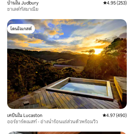
บ้านใน Judbury
คะแนนเฉลี่ย 4.9
4.95 (253)
ชาเลต์ทัสมาเนีย
โดนใจเกสต์
โดนใจเกสต์
เคบินใน Lucaston
คะแนนเฉลี่ย 4.9
4.97 (490)
ออร์ชาร์ดเนสท์ - อ่างน้ำร้อนแร่ส่วนตัวพร้อมวิว