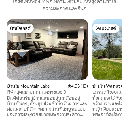
เกสต์เห็นพ้อง: ที่พักเหล่านี้ได้รับคะแนนสูงด้านทำเล
ความสะอาด และอื่นๆ
โดนใจเกสต์
โดนใจเกสต์
โดนใจเกสต์
โดนใจเกสต์
บ้านใน Mountain Lake
คะแนนเฉลี่ย 4.95 จาก 5, 19 รีวิว
4.95 (19)
บ้านใน Walnut Gr
ที่พักสุดแนวบนถนนหมายเลข 9
แกรนด์วิวออนเดอะ
ยินดีต้อนรับสู่บ้านแสนอบอุ่นเหมือนอยู่
ทั้งกลุ่มจะได้รับค
บ้านตัวเอง! ห้องชุดส่วนตัวที่กว้างขวางและ
กว้างขวางและไม่เหมือนใคร บ
ผ่อนคลายนี้มีการผสมผสานที่สมบูรณ์แบบ
หญ้าเงียบสงบพร้อ
ของความสะดวกสบายและความสะดวก
พระอาทิตย์ตกที่สวยงาม ไล่แมลง
สบาย ที่พักนี้เหมาะสำหรับคู่รัก นักเดินทาง
รูบาร์บสดแอปเปิ้ลและผล
เดี่ยว หรือนักธุรกิจ มีทางเข้าส่วนตัว ที่จอด
เกี่ยวกับการเดินช