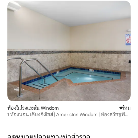
ห้องในโรงแรมใน Windom
ที่พักใหม่
ใหม่
1 ห้องนอน เตียงคิงไซส์ | AmericInn Windom | ห้องสวีทซูพี
เรียร์
จุดหมายปลายทางน่าสำรวจ