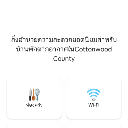
รถ และพื้นที่พักผ่อนเงียบสงบ พร้อมสิ่ง
หรือจุ่มเท้าลงในเพลสครีก คุ
อำนวยความสะดวกต่อไปนี้: - เตียงควีนไซส์
ใจกับดวงดาวทั้งหม
- มีที่นอนลมขนาดควีนไซส์เพิ่มเติมให้ตาม
เพลิดเพลินกับเกมฟ
คำขอ - พื้นที่สำนักงานเฉพาะ - ห้องครัวที่มี
อากาศในชั้นใต้ดินที่อบ
อุปกรณ์ครบครัน -ห้องน้ำพร้อมฝักบัวเต็ม
ที่แตกต่างกันทั้ง
รูปแบบ - เตาผิงแก๊ส - สมาร์ททีวีและ Wi-Fi -
คุณจะเพลิดเพลินกับ
สามารถใช้ลานส่วนกลางได้
สิ่งอำนวยความสะดวกยอดนิยมสำหรับ
บ้านพักตากอากาศในCottonwood
County
ห้องครัว
Wi-Fi