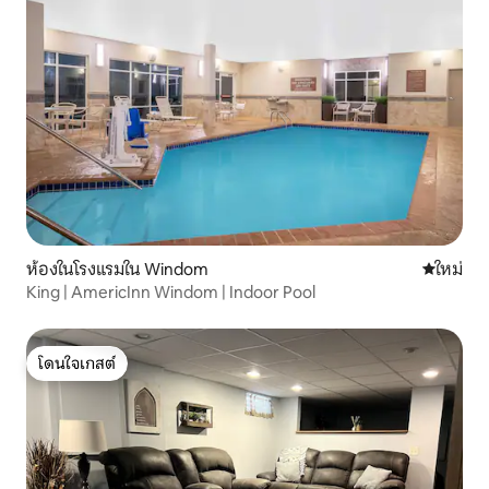
ห้องในโรงแรมใน Windom
ที่พักใหม่
ใหม่
King | AmericInn Windom | Indoor Pool
โดนใจเกสต์
โดนใจเกสต์