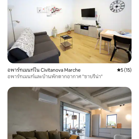
อพาร์ทเมนท์ใน Civitanova Marche
คะแนนเฉลี่ย
5 (15)
อพาร์ทเมนท์และบ้านพักตากอากาศ "ซาบรีน่า"