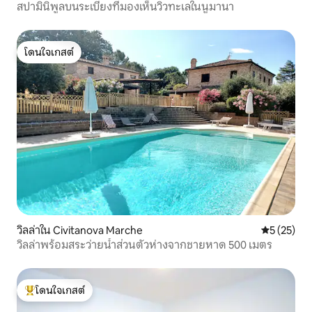
สปามินิพูลบนระเบียงที่มองเห็นวิวทะเลในนูมานา
โดนใจเกสต์
โดนใจเกสต์
วิลล่าใน Civitanova Marche
คะแนนเฉลี่ย
5 (25)
วิลล่าพร้อมสระว่ายน้ำส่วนตัวห่างจากชายหาด 500 เมตร
โดนใจเกสต์
โดนใจเกสต์ที่สุด