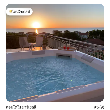
โดนใจเกสต์
โดนใจเกสต์ที่สุด
คอนโดใน มาร์เชลลี
คะแนนเฉลี่
5 (9)