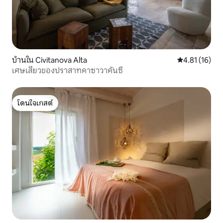
บ้านใน Civitanova Alta
คะแนนเฉลี่ย 4.
4.81 (16)
เศษเสี้ยวของปราสาทคาซาวาคันซี
โดนใจเกสต์
โดนใจเกสต์