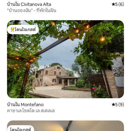
บ้านใน Civitanova Alta
คะแนนเฉลี่
5 (6)
"บ้านของฉัน" - ที่พักในฝัน
โดนใจเกสต์
โดนใจเกสต์ที่สุด
บ้านใน Montefano
คะแนนเฉลี่
5 (9)
คาซาเล โซตโต เล สเตลเล
โดนใจเกสต์