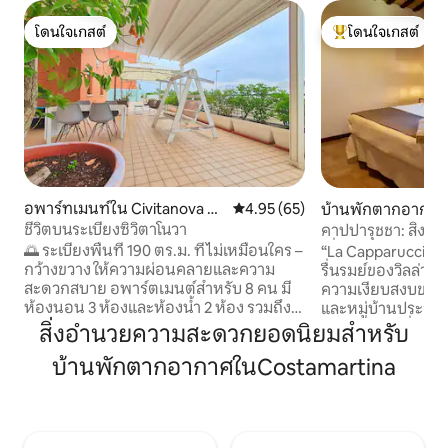
โดนใจเกสต์
โดนใจเกสต์
โดนใจเกสต์
โดนใจเกสต์ที่สุด
อพาร์ทเมนท์ใน Civitanova Ma
คะแนนเฉลี่ย 4.95 จาก 5, 65 รีวิว
4.95 (65)
บ้านพักตากอากาศใ
rche
Marche
ชีวิตบนระเบียงซิวิตาโนวา
คาปปารุชชา: สิ่ง
เยี่ยมในชนบท/ทะเ
🌅 ระเบียงพื้นที่ 190 ตร.ม. ที่ไม่เหมือนใคร –
“La Capparuccia” เ
กว้างขวาง ให้ความผ่อนคลายและความ
รื่นรมย์ของวิลล่าอั
สะดวกสบาย อพาร์ตเมนต์สำหรับ 8 คน มี
ความเงียบสงบของ
ห้องนอน 3 ห้องและห้องน้ำ 2 ห้อง รวมถึง
และหมู่บ้านประวัติ
เตียงเสริม 2 เตียง ระเบียงทิศตะวันออก-
เพียง 5 นาที ที่พักนี้เป็นบ้านแยกตัวที่
สิ่งอำนวยความสะดวกยอดนิยมสำหรับ
ตะวันตกเฉียงใต้สำหรับรับประทานอาหาร
ตกแต่งอย่างพิถีพิถ
บ้านพักตากอากาศในCostamartina
เช้าท่ามกลางแสงแดด พักผ่อนยามเที่ยง
การเข้าพัก 2 คนใ
อ่านหนังสืออย่างสงบ และดื่มอะเปริทีฟ
และสง่างาม พร้อม
ยามพระอาทิตย์ตกดินกับเพื่อนหรือ
ตัว ที่พักมีทำเลที่ยอดเยี่ยม ใกล้ทางออก
ครอบครัว เดิน 5 นาทีจากชายหาด ใกล้ร้าน
ของทางหลวงมาก ช่
อาหารที่ดีที่สุดและคลับชั้นนำ เหมาะสำหรับ
สถานที่ที่มีชื่อเสีย