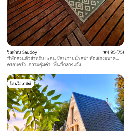
วิลล่าใน Saudoy
คะแนนเฉลี่ย 4.
4.95 (75)
ที่พักส่วนตัวสำหรับ 15 คน มีสระว่ายน้ำ สปา ห้องโถงขนาด
ใหญ่
ครอบครัว
·
ความคุ้มค่า
·
พื้นที่กลางแจ้ง
โดนใจเกสต์
โดนใจเกสต์