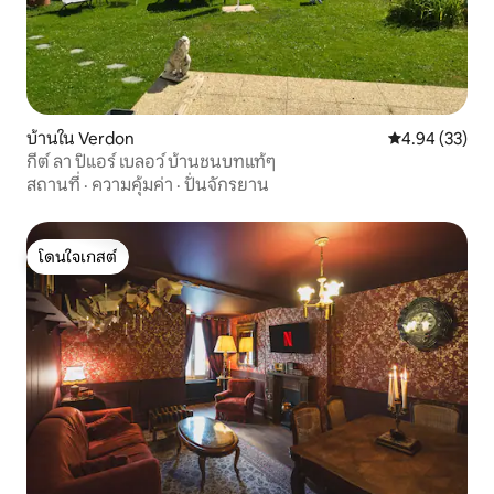
บ้านใน Verdon
คะแนนเฉลี่ย 4.
4.94 (33)
กีต์ ลา ปิแอร์ เบลอว์ บ้านชนบทแท้ๆ
สถานที่
·
ความคุ้มค่า
·
ปั่นจักรยาน
โดนใจเกสต์
โดนใจเกสต์