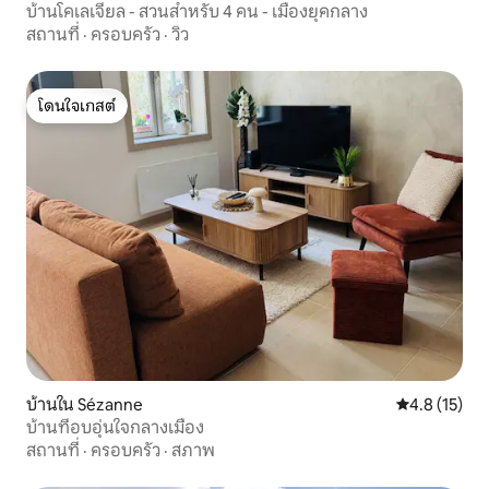
บ้านโคเลเจียล - สวนสำหรับ 4 คน - เมืองยุคกลาง
สถานที่
·
ครอบครัว
·
วิว
โดนใจเกสต์
โดนใจเกสต์
บ้านใน Sézanne
คะแนนเฉลี่ย 4
4.8 (15)
บ้านที่อบอุ่นใจกลางเมือง
สถานที่
·
ครอบครัว
·
สภาพ