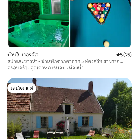
บ้านใน เวอรตัส
คะแนนเฉลี่ย
5 (25)
สปาและซาวน่า - บ้านพักตากอากาศ 5 ห้องสวีท สามารถ
รองรับได้สูงสุด 12 คน
ครอบครัว
·
คุณภาพการนอน
·
ห้องน้ำ
โดนใจเกสต์
โดนใจเกสต์