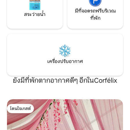
มีที่จอดรถฟรีบริเวณ
สระว่ายน้ำ
ที่พัก
เครื่องปรับอากาศ
ยังมีที่พักตากอากาศดีๆ อีกในCorfélix
โดนใจเกสต์
โดนใจเกสต์