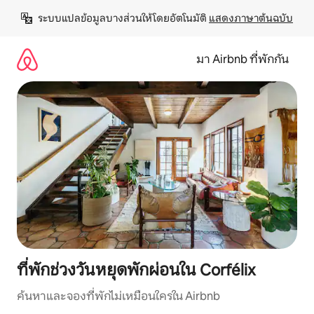
ข้าม
ระบบแปลข้อมูลบางส่วนให้โดยอัตโนมัติ 
แสดงภาษาต้นฉบับ
ไป
ยัง
เนื้อหา
มา Airbnb ที่พักกัน
ที่พักช่วงวันหยุดพักผ่อนใน Corfélix
ค้นหาและจองที่พักไม่เหมือนใครใน Airbnb