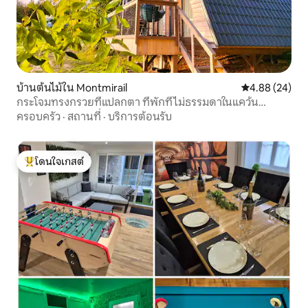
บ้านต้นไม้ใน Montmirail
คะแนนเฉลี่ย 4.
4.88 (24)
กระโจมทรงกรวยที่แปลกตา ที่พักที่ไม่ธรรมดาในแคว้น
แชมเปญ
ครอบครัว
·
สถานที่
·
บริการต้อนรับ
โดนใจเกสต์
โดนใจเกสต์ที่สุด