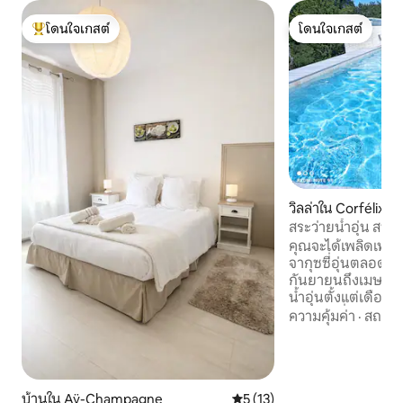
โดนใจเกสต์
โดนใจเกสต์
โดนใจเกสต์ที่สุด
โดนใจเกสต์
วิลล่าใน Corfélix
สระว่ายน้ำอุ่น สปา 
คุณจะได้เพลิดเพลิ
จากุซซี่อุ่นตลอดทั้
กันยายนถึงเมษายน 
น้ำอุ่นตั้งแต่เดื
ตุลาคมเมื่ออากาศดี 
ความคุ้มค่า
·
สถานที
เวลา 9:00 น. ถึง 2
4,000 ตร.ม. เตาบาร
เตาปิ้งย่างและถ่านม
เหมาะสำหรับการเติ
บ้านใน Aÿ-Champagne
คะแนนเฉลี่ย 5 จาก 5, 13 รีวิว
5 (13)
จัดปาร์ตี้) ห้องคร