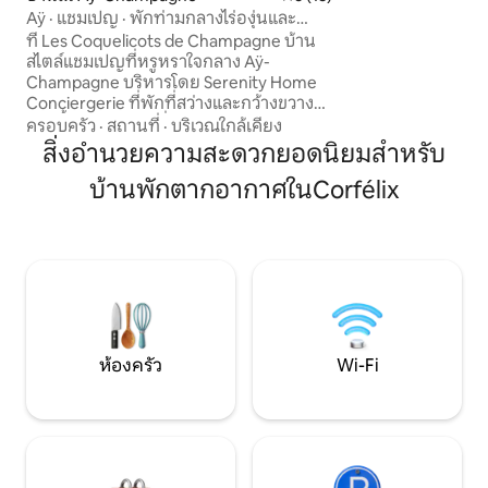
WiFi ทีวี/ไพรม์ 5 
Aÿ · แชมเปญ · พักท่ามกลางไร่องุ่นและ
อ่างล้างหน้าส่วนตัว
เสน่ห์
ที่ Les Coquelicots de Champagne บ้าน
กว้างขวางสำหรับ
สไตล์แชมเปญที่หรูหราใจกลาง Aÿ-
Champagne บริหารโดย Serenity Home
Conciergerie ที่พักที่สว่างและกว้างขวาง
แห่งนี้มี 2 ห้องสวีทที่สะดวกสบาย ห้องครัว
ครอบครัว
·
สถานที่
·
บริเวณใกล้เคียง
ที่มีอุปกรณ์ครบครัน ห้องนั่งเล่นที่อบอุ่น
สิ่งอำนวยความสะดวกยอดนิยมสำหรับ
และพื้นที่รับประทานอาหารที่เป็นกันเอง
บ้านพักตากอากาศในCorfélix
ที่พักแห่งนี้ตั้งอยู่บนถนนที่เงียบสงบ ห่าง
จากพิพิธภัณฑ์เพรสโซเรีย ไร่องุ่นที่ได้รับ
การขึ้นทะเบียนจากยูเนสโก และโรงบ่ม
แชมเปญชื่อดังเพียงไม่กี่ก้าว ให้คุณได้สัมผัส
ประสบการณ์การเข้าพักที่แท้จริงในไร่องุ่น
แกรนด์ครู ผสมผสานความผ่อนคลาย การ
ท่องเที่ยวเชิงไวน์ และเสน่ห์ของแชมเปญ
ห้องครัว
Wi-Fi