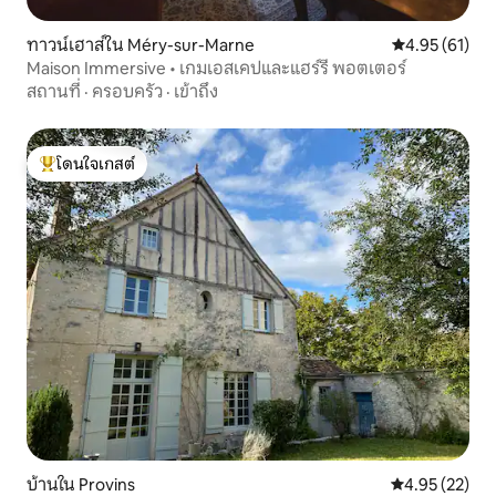
ทาวน์เฮาส์ใน Méry-sur-Marne
คะแนนเฉลี่ย 4.
4.95 (61)
Maison Immersive • เกมเอสเคปและแฮร์รี่ พอตเตอร์
สถานที่
·
ครอบครัว
·
เข้าถึง
โดนใจเกสต์
โดนใจเกสต์ที่สุด
บ้านใน Provins
คะแนนเฉลี่ย 4.
4.95 (22)