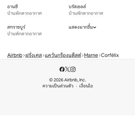
อานซี
บรัสเซลส์
บ้านพักตากอากาศ
บ้านพักตากอากาศ
สทราซบูร์
แสดงมากขึ้น
บ้านพักตากอากาศ
Airbnb
ฝรั่งเศส
แคว้นกร็องแต็สต์
Marne
Corfélix
© 2026 Airbnb, Inc.
ความเป็นส่วนตัว
เงื่อนไข