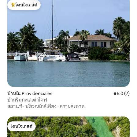
โดนใจเกสต์
โดนใจเกสต์ที่สุด
บ้านใน Providenciales
คะแนนเฉลี่ย 
5.0 (7)
บ้านริมทะเลเต่าโคฟ
สถานที่
·
บริเวณใกล้เคียง
·
ความสะอาด
โดนใจเกสต์
โดนใจเกสต์