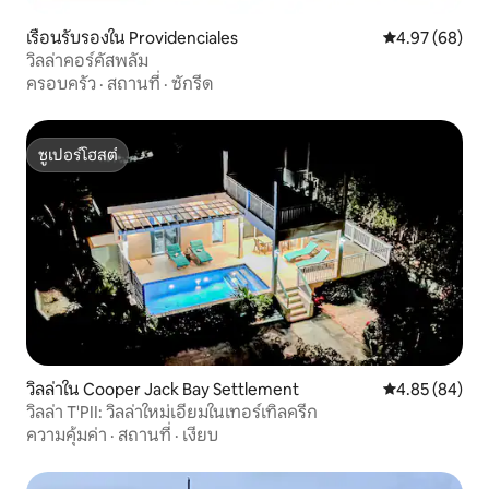
เรือนรับรองใน Providenciales
คะแนนเฉลี่ย 4.
4.97 (68)
วิลล่าคอร์คัสพลัม
ครอบครัว
·
สถานที่
·
ซักรีด
ซูเปอร์โฮสต์
ซูเปอร์โฮสต์
วิลล่าใน Cooper Jack Bay Settlement
คะแนนเฉลี่ย 4.
4.85 (84)
วิลล่า T'PII: วิลล่าใหม่เอี่ยมในเทอร์เทิลครีก
ความคุ้มค่า
·
สถานที่
·
เงียบ