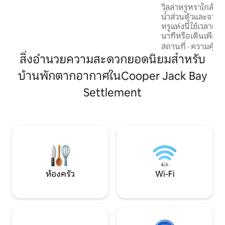
หาด Grace Bay ให้ความเป็นส่วนตัวและ
วิลล่าหรูหราใกล้ชา
ความสะดวกสบายผสมผสานกัน วิลล่าส่วน
น้ำส่วนตัวและจากุซซี่♨️ หลบหนีไปย
ตัวที่เหมาะสำหรับการพักผ่อนในเขตร้อน🌴
หรูแห่งนี้ใช้เวลาเ
*ตั้งแต่วันที่ 6 มีนาคม เพื่อนบ้านเริ่ม
นาทีหรือเดินเพียง
ก่อสร้าง อาจมีเสียงดังจากการก่อสร้างใน
เกรซเบย์ ผ่อนคลาย
สถานที่
·
ความคุ้มค่
ตอนกลางวัน ส่วนใหญ่จะเป็นวันธรรมดา
บอินฟินิตี้หรือจาก
สิ่งอำนวยความสะดวกยอดนิยมสำหรับ
เท่านั้น*
ทะเล วิลล่ามีระเบีย
บ้านพักตากอากาศในCooper Jack Bay
ครัวทันสมัยพร้อมเค
อินเทอร์เน็ตไฟเบอร
Settlement
ตัวแห่งนี้เหมาะสำหร
ความสะดวกสบายมี
เจ้าของที่พักดีเด่
ช้อปปิ้งและกิจกรร
ในฝันวันนี้เลย🌴
ห้องครัว
Wi-Fi