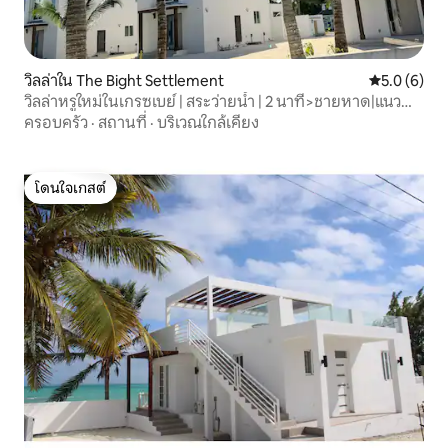
วิลล่าใน The Bight Settlement
คะแนนเฉลี่ย 
5.0 (6)
วิลล่าหรูใหม่ในเกรซเบย์ | สระว่ายน้ำ | 2 นาที>ชายหาด|แนว
ปะการัง
ครอบครัว
·
สถานที่
·
บริเวณใกล้เคียง
โดนใจเกสต์
โดนใจเกสต์