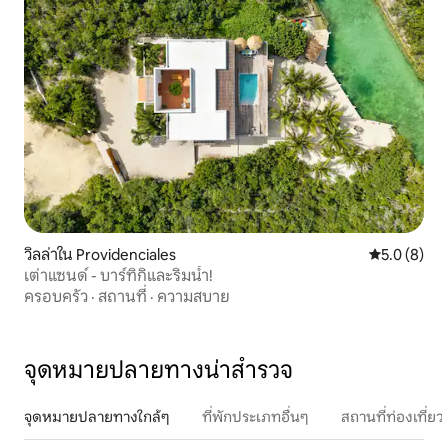
วิลล่าใน Providenciales
คะแนนเฉลี่ย 
5.0 (8)
เต่าแซนด์ - บาร์ทิกิและริมน้ำ!
ครอบครัว
·
สถานที่
·
ความสบาย
จุดหมายปลายทางน่าสำรวจ
จุดหมายปลายทางใกล้ๆ
ที่พักประเภทอื่นๆ
สถานที่ท่องเที่