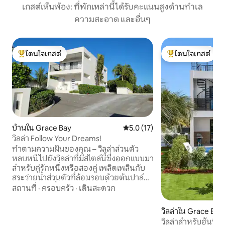
เกสต์เห็นพ้อง: ที่พักเหล่านี้ได้รับคะแนนสูงด้านทำเล
ความสะอาด และอื่นๆ
โดนใจเกสต์
โดนใจเกสต์
โดนใจเกสต์ที่สุด
โดนใจเกสต์ที่สุด
บ้านใน Grace Bay
คะแนนเฉลี่ย 5.0 จาก 5, 17 รีวิว
5.0 (17)
วิลล่า Follow Your Dreams!
ทำตามความฝันของคุณ – วิลล่าส่วนตัว
หลบหนีไปยังวิลล่าที่มีสไตล์นี้ซึ่งออกแบบมา
สำหรับคู่รักหนึ่งหรือสองคู่ เพลิดเพลินกับ
สระว่ายน้ำส่วนตัวที่ล้อมรอบด้วยต้นปาล์ม
ทีวีขนาด 65 นิ้วและห้องครัวที่มีอุปกรณ์ครบ
สถานที่
·
ครอบครัว
·
เดินสะดวก
ครันพร้อมเครื่องล้างจานและเครื่องซักผ้า
ตั้งอยู่หลัง Coco Bistro/Coco Van และใช้
วิลล่าใน Grace Bay
เวลาเดินทางโดยรถยนต์เพียง 2 นาทีไปยัง
วิลล่าสำหรับฮันนีม