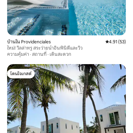
บ้านใน Providenciales
คะแนนเฉลี่ย 4.
4.91 (53)
ใหม่! วิลล่าหรู สระว่ายน้ำอินฟินิตี้และวิว
ความคุ้มค่า
·
สถานที่
·
เดินสะดวก
โดนใจเกสต์
โดนใจเกสต์