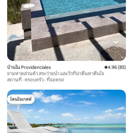
บ้านใน Providenciales
คะแนนเฉลี่ย 4.
4.96 (85)
ชายหาดส่วนตัว สระว่ายน้ำ และวิวที่น่าตื่นตาตื่นใจ
สถานที่
·
ครอบครัว
·
ที่จอดรถ
โดนใจเกสต์
โดนใจเกสต์