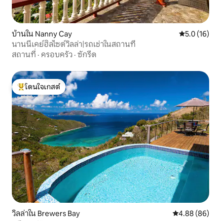
บ้านใน Nanny Cay
คะแนนเฉลี่ย 5
5.0 (16)
นานนี่เคย์ฮิลไซด์วิลล่า|รถเช่าในสถานที่
สถานที่
·
ครอบครัว
·
ซักรีด
โดนใจเกสต์
โดนใจเกสต์ที่สุด
วิลล่าใน Brewers Bay
คะแนนเฉลี่ย 4.8
4.88 (86)