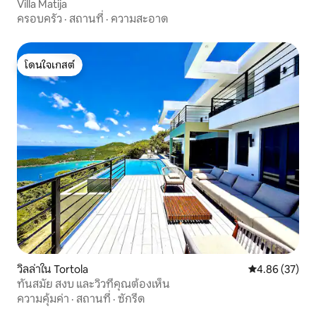
Villa Matija
ครอบครัว
·
สถานที่
·
ความสะอาด
โดนใจเกสต์
โดนใจเกสต์
วิลล่าใน Tortola
คะแนนเฉลี่ย 4.
4.86 (37)
ทันสมัย สงบ และวิวที่คุณต้องเห็น
ความคุ้มค่า
·
สถานที่
·
ซักรีด