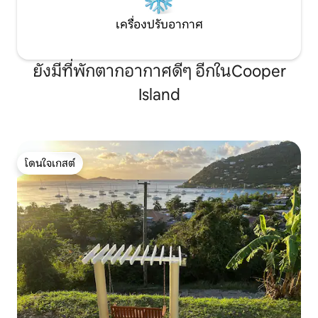
เงียบสงบเหมาะสำหรับผู้ที่ต้องการแรง
เครื่องปรับอากาศ
บันดาลใจและความเงียบสงบ ภูมิประเทศ
เป็นที่สำรวจได้ดีที่สุดด้วยรถโฟร์วีลไดรฟ์เรา
ได้แนบรายชื่อบริษัทตัวแทนให้เช่ามาด้วย
ห้องพักแต่ละห้องมีบรรยากาศพิเศษไม่
ยังมีที่พักตากอากาศดีๆ อีกในCooper
เหมือนใครสองในสามห้องมีห้องน้ำในตัว
Island
ห้องนอนใหญ่มีดาดฟ้าสองห้องมีห้องน้ำ
ขนาดใหญ่พิเศษพร้อมห้องสุขาแยกต่าง
หากและห้องซักรีดห้องนอนใหญ่ห้องที่สอง
ด้านล่างมีดาดฟ้าส่วนตัวและฝักบัวอาบน้ำ
ที่มีวิวที่โดดเด่น ห้องนอนที่สามมีวิวที่น่าทึ่ง
พร้อมทางเข้าดาดฟ้าสระว่ายน้ำโดยตรง ไม่
โดนใจเกสต์
โดนใจเกสต์
ว่าคุณจะต้องการทำอาหารหรือจ้างพ่อครัว
Naku มีเตาแก๊ส Blue Star และเตาย่างนโป
เลียนสำหรับการใช้งานของคุณ ครัวมีตู้เย็น
ขนาด 60 ”ตู้แช่แข็งเครื่องใช้ไฟฟ้าพร้อม
เครื่องชงกาแฟเอสเปรสโซ Breville Barista..
ห่างจากบริเวณที่นั่งด้านบนเป็นพื้นที่ปลูก
ไม้เลื้อยที่มีหลุมไฟกลางล้อมรอบด้วยเก้าอี้
Adirondack ที่มองเห็นได้คือ Buda ขนาด
ยักษ์ของเราพร้อมกับประติมากรรมบาหลี
อื่นๆที่อยู่บนสวนเป็นเปลญวนขนาดคิงไซส์
ของเราสำหรับการพักผ่อนยามบ่ายหรือ