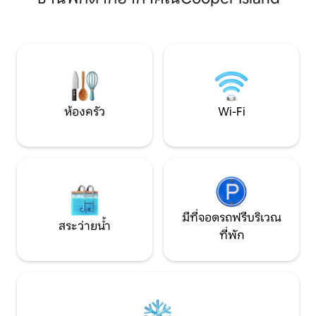
นั่งเล่นและห้องรับประทานอาหารอยู่
แขกแบบ 1 ห้องนอนส่
ใจกลางบ้านพื้นที่อื่นๆที่น่าเพลิดเพลินได้แก่
กว้างขวางตู้เสื้อผ
บาร์บีคิวกลางแจ้งพร้อมเลานจ์สระว่ายน้ำ
ห้องอบไอน้ำ ห้องคร
และพื้นที่นั่งเล่นด้านบนพร้อมเตาผิง
สำหรับการรับประ
เปลญวนและเก้าอี้นั่งเล่นเกมและห้องทีวี
หรือบาร์บีคิวภายใต้
บ้านทั้งหลังมีเครื่องปรับอากาศ 2 ห้องนอน
เหมาะสำหรับการพั
พร้อมระเบียงส่วนตัวและห้องนอนทุกห้อง
ฉลอง
พร้อมเตียงคิงไซส์พร้อมที่นอนคุณภาพ มี
ห้องครัว
Wi-Fi
ระบบ Sonos ที่สามารถควบคุมได้จาก
โทรศัพท์ของคุณ ห้องดูหนังด้านล่างมีทีวี
ขนาด 65 นิ้วและทีวีขนาด 50 นิ้วที่ซ่อนอยู่ใน
พื้นที่ที่นั่งสบายๆชั้นบน นอกจากนี้บ้านยังมี
แอปเปิลทีวีสองเครื่องช่วยให้คุณลงชื่อเข้าใช้
บัญชีส่วนตัวของคุณหรือของนากูได้ Naku
เพิ่งสร้างเสร็จและเป็นของสถาปนิกท้องถิ่น
ของ % 3 $ sI ที่พยายามทำให้บ้านประหยัด
มีที่จอดรถฟรีบริเวณ
พลังงานมากที่สุดเท่าที่จะเป็นไปได้ การร่วม
สระว่ายน้ำ
มือกับช่างฝีมือท้องถิ่นและช่างฝีมือวิลล่า
ที่พัก
ส่วนใหญ่ถูกสร้างขึ้นด้วยมือ ย่าน Rogues
Point ที่เป็นมิตรไม่เหมือนใครที่พักแต่ละ
แห่งอยู่ในจุดนี้ไม่น้อยกว่าหนึ่งเอเคอร์ที่ให้
ความเป็นส่วนตัวเพียงพอ แม้จะอยู่ใกล้กับ
สิ่งอำนวยความสะดวกที่จำเป็นแต่มักจะ
รู้สึกเหมือนคุณเป็นคนเดียวที่อยู่บนจุดที่