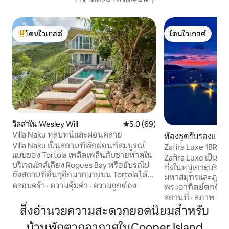
โดนใจเกสต์
โดนใจเกสต์
โดนใจเกสต์ที่สุด
โดนใจเกสต์
วิลล่าใน Wesley Will
คะแนนเฉลี่ย 5.0 จาก 5, 69 รีวิว
5.0 (69)
Villa Naku หลบหนีและผ่อนคลาย
ห้องชุดรับรองแขก
Villa Naku เป็นสถานที่พักผ่อนที่สมบูรณ์
Zafira Luxe 1BR: ซ
แบบของ Tortola เพลิดเพลินกับชายหาดใน
มหาสมุทรยามพระอ
Zafira Luxe เป็นสถา
บริเวณใกล้เคียง Rogues Bay หรือขับรถไป
ทึ่งในหมู่เกาะบริติ
ยังสถานที่อื่นๆอีกมากมายบน Tortola ได้
มหาสมุทรและภูเขาอ
อย่างรวดเร็ว ตั้งอยู่บนหนึ่งในจุดที่น่าทึ่ง
ครอบครัว
·
ความคุ้มค่า
·
ความถูกต้อง
พระอาทิตย์ตกดินท
ที่สุดบนจุดหนึ่งหันหน้าไปทางทิศตะวัน
ผสานความเป็นเลิศ
สถานที่
·
สภาพ
·
ค
ออกเพื่อรับลมทะเลที่พัดแรงและมักจะตื่น
กับความสง่างามที่ท
สิ่งอำนวยความสะดวกยอดนิยมสำหรับ
ขึ้นมาพบกับวิวพระอาทิตย์ขึ้นอันงดงาม
บริการการใช้ชีวิตใน
จากทุกห้องในวิลล่า ห้องครัวแบบเปิดห้อง
บ้านพักตากอากาศในCooper Island
ต่อเพื่อความสะดว