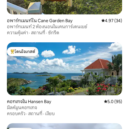
เพียงแค่ดาว ด้านหลังพื้นที่นั่งเล่นด้านบนมี
เลานจ์และลานบาร์บีคิวทั้งหมดล้อมรอบ
ด้วยสวนที่มีระเบียง ระเบียงด้านล่าง
สามารถเข้าถึงได้ผ่านห้องดูหนังไปยังสระ
อพาร์ทเมนท์ใน Cane Garden Bay
คะแนนเฉลี่ย 4.
4.97 (34)
ว่ายน้ำบ้านทั้งหลังได้รับการออกแบบรอบๆ
อพาร์ทเมนท์ 2 ห้องนอนในเคนการ์เดนเบย์
หินก้อนใหญ่สระว่ายน้ำอยู่ท่ามกลางสระ
ความคุ้มค่า
·
สถานที่
·
ซักรีด
ว่ายน้ำมีพื้นที่นั่งเล่นรับแสงแดดที่ได้รับการ
คุ้มครองด้วยลม มีห้องซักรีดที่มีอุปกรณ์
ครบครันสำหรับการใช้งานของคุณเรามี
บริการทำความสะอาดสองครั้งต่อสัปดาห์
โดนใจเกสต์
โดนใจเกสต์ที่สุด
แต่เราสามารถจัดให้ได้มากขึ้นหากจำเป็น
บ้านหลังนี้เตรียมไว้ให้พร้อมสำหรับการ
ผจญภัยของคุณด้วยเก้าอี้ชายหาด
ผ้าเช็ดตัวชายหาดและเครื่องทำความเย็น
หากคุณเดินทางพร้อมเด็กเล็กเราสามารถ
ช่วยเรื่องเตียงนอนเล่นหรือเตียงเด็กอ่อน
คาร์ซีทและของเล่นอื่นๆได้ หากต้องการ
สิ่งของเหล่านี้ล่วงหน้าก็บอกเราได้เลยเราจะ
ได้เตรียมของเหล่านี้ไว้ให้
คอทเทจใน Hansen Bay
คะแนนเฉลี่ย 5
5.0 (95)
มิลค์มูนคอทเทจ
ครอบครัว
·
สถานที่
·
เงียบ