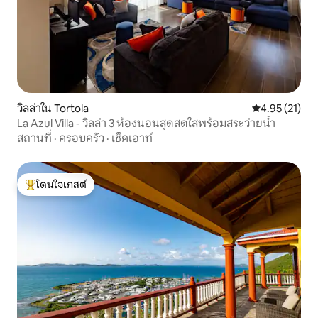
วิลล่าใน Tortola
คะแนนเฉลี่ย 4.
4.95 (21)
La Azul Villa - วิลล่า 3 ห้องนอนสุดสดใสพร้อมสระว่ายน้ำ
สถานที่
·
ครอบครัว
·
เช็คเอาท์
โดนใจเกสต์
โดนใจเกสต์ที่สุด