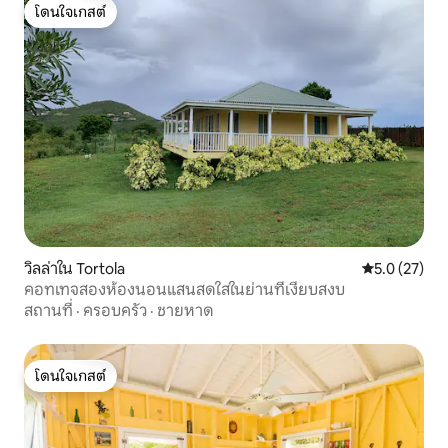
โดนใจเกสต์
โดนใจเกสต์
วิลล่าใน Tortola
คะแนนเฉลี่ย 5
5.0 (27)
คอทเทจสองห้องนอนแสนสดใสในย่านที่เงียบสงบ
สถานที่
·
ครอบครัว
·
ชายหาด
โดนใจเกสต์
โดนใจเกสต์