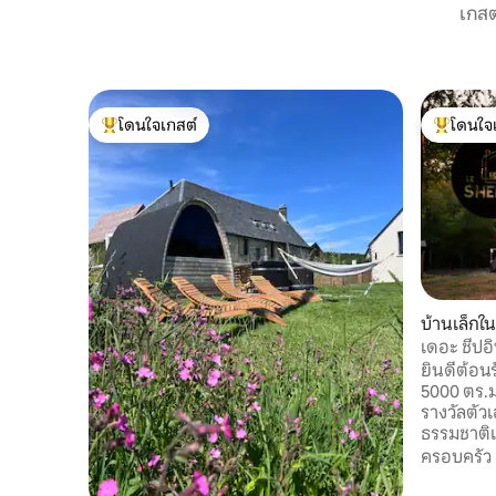
เกสต
โดนใจเกสต์
โดนใจ
โดนใจเกสต์ที่สุด
โดนใจเกสต
บ้านเล็กใ
เดอะ ชีปอิ
ยินดีต้อน
5000 ตร.ม
รางวัลตัว
ธรรมชาติแ
สำหรับคนร
ครอบครัว
แสวงหาคว