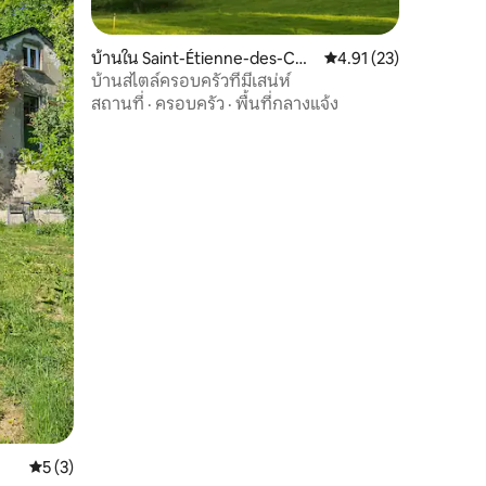
บ้านใน Saint-Étienne-des-Cha
คะแนนเฉลี่ย 4.91 จาก 5,
4.91 (23)
mps
บ้านสไตล์ครอบครัวที่มีเสน่ห์
สถานที่
·
ครอบครัว
·
พื้นที่กลางแจ้ง
คะแนนเฉลี่ย 5 จาก 5, 3 รีวิว
5 (3)