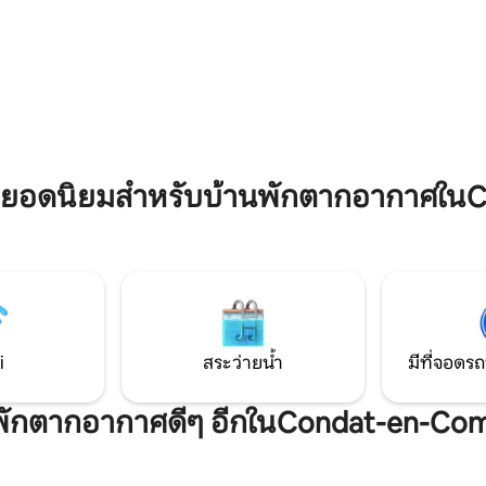
ยังเพลิดเพลินกับการอาบน้ำแบ
Vichy, Châteauneuf-les-Bains,
ที่เหมาะสำหรับการพักผ่อนตลอด
Clermont-Ferrand และอื่นๆ
39 รีวิว
กาศที่เงียบสงบ ห้องสุขาแยก
บประกันความเป็นส่วนตัว ทุก
รับการออกแบบด้วยจิตวิญญาณที่
บสิ่งแวดล้อม เพื่อการเข้าพักที่
ับธรรมชาติ
ยอดนิยมสำหรับบ้านพักตากอากาศในC
i
สระว่ายน้ำ
มีที่จอดรถ
ี่พักตากอากาศดีๆ อีกในCondat-en-Com