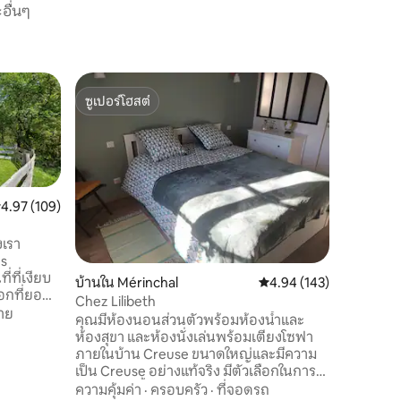
อื่นๆ
ลอฟท์ใน 
ซูเปอร์โฮสต์
โดนใจเก
ลอฟท์ที่
ซูเปอร์โฮสต์
โดนใจเก
โอเทอราพ
ห้องพักส
เมืองริโอ ให้รางวัลตัวเองด้วยการพักผ่อน
อย่างมีมน
แห่งนี้ซึ่
ศูนย์กลางประวั
สถานที่
·
ะแนนเฉลี่ย 4.97 จาก 5, 109 รีวิว
4.97 (109)
ติกพร้อม
ที่อบอุ่น
งเรา
บริเวณใกล้เคี
ร้านค้าร้าน
่ที่เงียบ
บ้านใน Mérinchal
คะแนนเฉลี่ย 4.94 จาก 5, 
4.94 (143)
เอกลักษณ
แมนติกวั
Chez Lilibeth
ียง: การ
าย
คุณมีห้องนอนส่วนตัวพร้อมห้องน้ำและ
ป่าการว่าย
ห้องสุขา และห้องนั่งเล่นพร้อมเตียงโซฟา
ัดพุทธ
ภายในบ้าน Creuse ขนาดใหญ่และมีความ
e หุบเขา
เป็น Creuse อย่างแท้จริง มีตัวเลือกในการ
ทำอาหาร ตั้งอยู่ในหมู่บ้านเล็ก เงียบสงบ
ความคุ้มค่า
·
ครอบครัว
·
ที่จอดรถ
กับเมือง