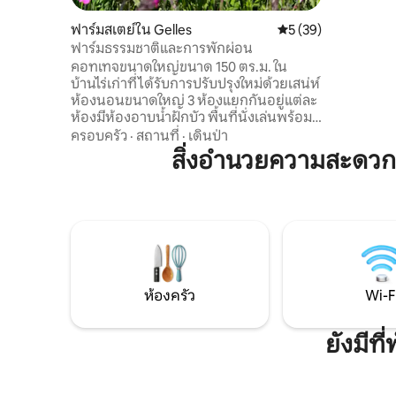
นอกจากนี้
บนอร์ดิก
ฟาร์มสเตย์ใน Gelles
คะแนนเฉลี่ย 5 จาก 5, 
5 (39)
ทั้งปีในบรรยา
ฟาร์มธรรมชาติและการพักผ่อน
ต่างหากรั
คอทเทจขนาดใหญ่ขนาด 150 ตร.ม. ใน
อย่างได้
บ้านไร่เก่าที่ได้รับการปรับปรุงใหม่ด้วยเสน่ห์
เป็นมิตรกั
ห้องนอนขนาดใหญ่ 3 ห้องแยกกันอยู่แต่ละ
กลมกลืนก
ห้องมีห้องอาบน้ำฝักบัว พื้นที่นั่งเล่นพร้อม
ห้องครัวเต็มรูปแบบ เตาผิง โต๊ะบิลเลียด และ
ครอบครัว
·
สถานที่
·
เดินป่า
ทีวี ที่พักทั้งหลังได้รับการปรับปรุงใหม่ด้วย
สิ่งอำนวยความสะดวก
วัสดุที่เป็นมิตรกับสิ่งแวดล้อม สิ่งอำนวย
ความสะดวกระดับพรีเมียม สวนส่วนตัว
อ่างอาบน้ำแบบนอร์ดิก อ่างอาบน้ำเย็น ซาว
น่ากระจกพร้อมวิว และสนามปิแตงค์: โคโคน
ผ่อนคลายที่แท้จริงในชนบทโอแวร์ญ ติดกับ
ที่พักของเราโดยไม่มีใครมองเห็น
ห้องครัว
Wi-F
ยังมีท