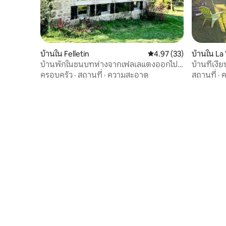
บ้านใน Felletin
คะแนนเฉลี่ย 4.97 จาก 5, 
4.97 (33)
บ้านใน La 
บ้านพักในชนบทห่างจากเฟลเลแตงออกไป 5
บ้านที่เง
นาที
อาคารในก
ครอบครัว
·
สถานที่
·
ความสะอาด
สถานที่
·
ค