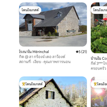
โดนใจเกสต์
โดนใจเกส
โดนใจเกสต์
โดนใจเกส
โรงนาใน Mérinchal
คะแนนเฉลี่ย 5 จาก 5,
5 (21)
กิต @ ลา กร็องจ์ เดอ ลาว็องด์
บ้านใน Co
สถานที่
·
เงียบ
·
คุณภาพการนอน
กีต์ 3*** 
ครอบครัว
โดนใจเกสต์
โดนใจ
โดนใจเกสต์ที่สุด
โดนใจเกสต