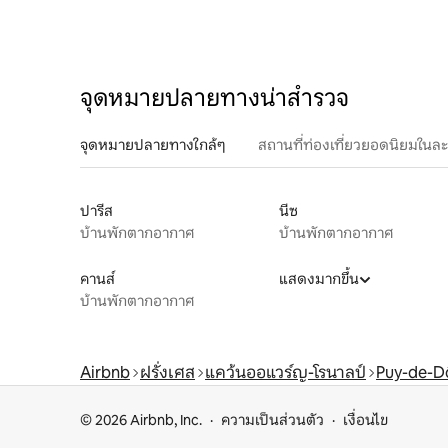
จุดหมายปลายทางน่าสำรวจ
จุดหมายปลายทางใกล้ๆ
สถานที่ท่องเที่ยวยอดนิยมในล
ปารีส
นีซ
บ้านพักตากอากาศ
บ้านพักตากอากาศ
คานส์
แสดงมากขึ้น
บ้านพักตากอากาศ
Airbnb
ฝรั่งเศส
แคว้นออแวร์ญ-โรนาลป์
Puy-de-
© 2026 Airbnb, Inc.
ความเป็นส่วนตัว
เงื่อนไข