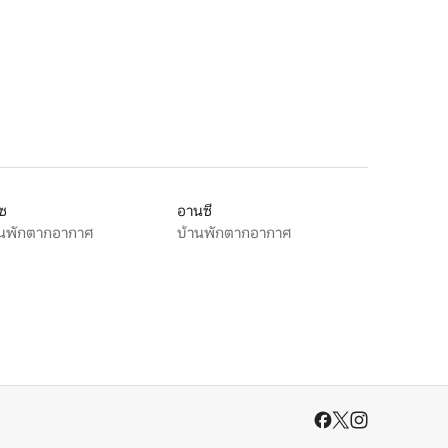
ูซ
อานซี
านพักตากอากาศ
บ้านพักตากอากาศ