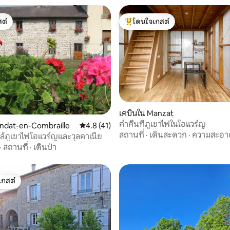
ต์
โดนใจเกสต์
ต์
โดนใจเกสต์ที่สุด
 21 รีวิว
เคบินใน Manzat
ค่ำคืนที่ภูเขาไฟในโอแวร์ญ
ndat-en-Combraille
คะแนนเฉลี่ย 4.8 จาก 5, 41 รีวิว
4.8 (41)
สถานที่
·
เดินสะดวก
·
ความสะอา
ใกล้ภูเขาไฟโอแวร์ญและวุลคาเนีย
·
สถานที่
·
เดินป่า
เกสต์
์ที่สุด