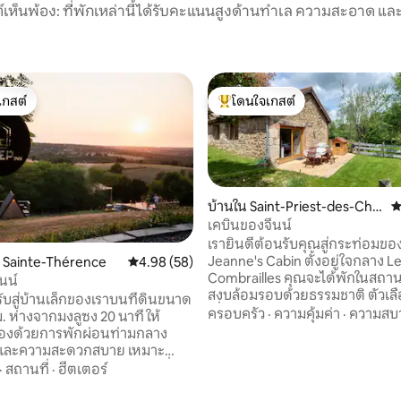
์เห็นพ้อง: ที่พักเหล่านี้ได้รับคะแนนสูงด้านทำเล ความสะอาด และ
เกสต์
โดนใจเกสต์
์ที่สุด
โดนใจเกสต์ที่สุด
บ้านใน Saint-Priest-des-Cha
ค
mps
เคบินของจีนน์
เรายินดีต้อนรับคุณสู่กระท่อมขอ
Jeanne's Cabin ตั้งอยู่ใจกลาง Les
น Sainte-Thérence
คะแนนเฉลี่ย 4.98 จาก 5, 58 รีวิว
4.98 (58)
Combrailles คุณจะได้พักในสถานที
นน์
สงบล้อมรอบด้วยธรรมชาติ ตัวเลือกที่ยอด
รับสู่บ้านเล็กของเราบนที่ดินขนาด
เยี่ยมของกิจกรรมในบริเวณใกล้เค
ครอบครัว
·
ความคุ้มค่า
·
ความสบ
. ห่างจากมงลูซง 20 นาที ให้
เดินหรือการปั่นจักรยานการเดิน
เองด้วยการพักผ่อนท่ามกลาง
น้ำการพายเรือคายัคการตกปลาว
ละความสะดวกสบาย เหมาะ
Biollet ความคดเคี้ยวของ Queuill
ักธรรมชาติและนักเดินทางที่
·
สถานที่
·
ฮีตเตอร์
Sioule... ห่างออกไปเพียงไม่กี่ก้าวเครือข่าย
ามสงบ มีระเบียงขนาด 20 ตร.ม.
Puys ก็เปิดให้คุณเข้าชมเช่นเดียว