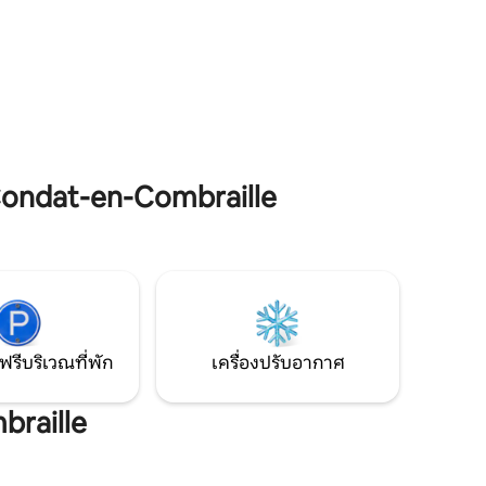
และสงบในบรรยากาศชนบท น่าไปเที่ยว: อูบู
 Riom และ
สง (Cité Internationale de la Tapisserie
ห่างออกไป 30 นาที) วัลคาเนีย (สวนสนุก
ใจกลางภูเขาไฟโอแวร์ญ ห่างออกไป 50 นาที)
Mas du Clos อยู่ห่างออกไป 20 นาที (เส้น
ทางขับรถ) ที่พักรวม มีการให้เช่าห้องนอน 1
ห้องบนชั้น 2
ondat-en-Combraille
ฟรีบริเวณที่พัก
เครื่องปรับอากาศ
braille