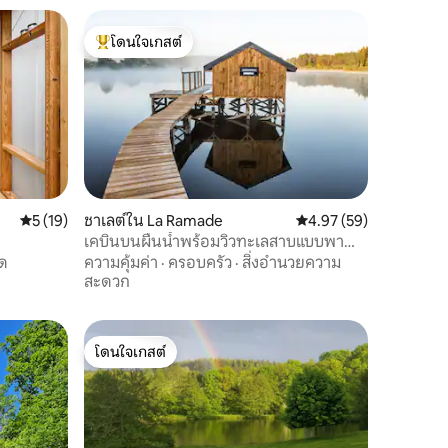
โดนใจเกสต์
โดนใจเกสต์ที่สุด
คะแนนเฉลี่ย 5 จาก 5, 19 รีวิว
5 (19)
ชาเลต์ใน La Ramade
คะแนนเฉลี่ย 4.97 จาก 5,
4.97 (59)
เคบินบนผืนน้ำพร้อมวิวทะเลสาบแบบพา
โนรามา
ด
ความคุ้มค่า
·
ครอบครัว
·
สิ่งอำนวยความ
สะดวก
โดนใจเกสต์
โดนใจเกสต์