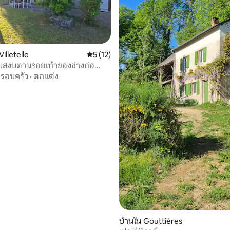
33 รีวิว
Villetelle
คะแนนเฉลี่ย 5 จาก 5, 12 รีวิว
5 (12)
ียบสงบตามรอยเท้าของช่างก่อ
รูโซ
รอบครัว
·
ตกแต่ง
บ้านใน Gouttières