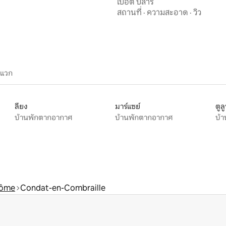
เปอตี ปิลาร์
สถานที่
·
ความสะอาด
·
วิว
ะแวก
ลียง
มาร์แซย์
ตูล
บ้านพักตากอากาศ
บ้านพักตากอากาศ
บ้
Dôme
Condat-en-Combraille