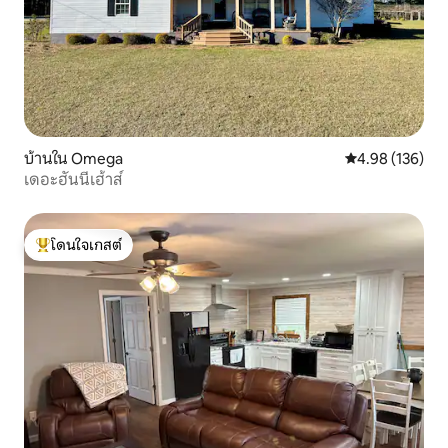
บ้านใน Omega
คะแนนเฉลี่ย 4.9
4.98 (136)
เดอะฮันนี่เฮ้าส์
โดนใจเกสต์
โดนใจเกสต์ที่สุด