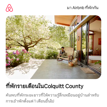
ข้าม
ไป
มา Airbnb ที่พักกัน
ยัง
เนื้อหา
ที่พักรายเดือนในColquitt County
ค้นพบที่พักระยะยาวที่ให้ความรู้สึกเหมือนอยู่บ้านสำหรับ
การเข้าพักตั้งแต่ 1 เดือนขึ้นไป