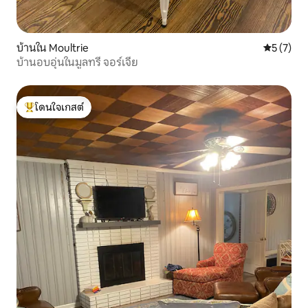
บ้านใน Moultrie
คะแนนเฉลี่
5 (7)
บ้านอบอุ่นในมูลทรี จอร์เจีย
โดนใจเกสต์
โดนใจเกสต์ที่สุด