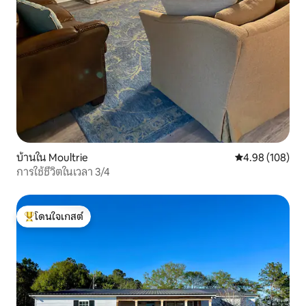
บ้านใน Moultrie
คะแนนเฉลี่ย 4.9
4.98 (108)
การใช้ชีวิตในเวลา 3/4
โดนใจเกสต์
โดนใจเกสต์ที่สุด