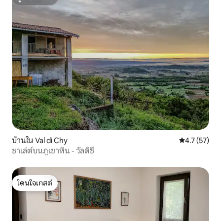
ซูเปอร์โฮสต์
บ้านใน Val di Chy
คะแนนเฉลี่ย 4
4.7 (57)
ชาเล่ต์บนภูเขาหิน - วัลดิชี
โดนใจเกสต์
โดนใจเกสต์