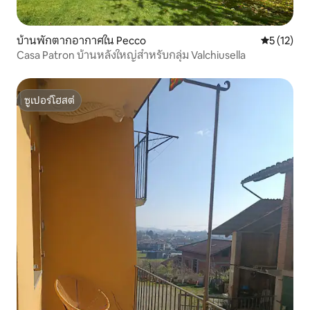
บ้านพักตากอากาศใน Pecco
คะแนนเฉลี่ย
5 (12)
Casa Patron บ้านหลังใหญ่สำหรับกลุ่ม Valchiusella
ซูเปอร์โฮสต์
ซูเปอร์โฮสต์