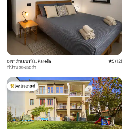
อพาร์ทเมนท์ใน Parella
คะแนนเฉลี่ย
5 (12)
ที่บ้านของลอร่า
โดนใจเกสต์
โดนใจเกสต์ที่สุด