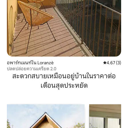
อพาร์ทเมนท์ใน Loranzè
คะแนนเฉลี่ย 4
4.67 (3)
ปลดปล่อยความเครียด 2.0
สะดวกสบายเหมือนอยู่บ้านในราคาต่อ
เดือนสุดประหยัด