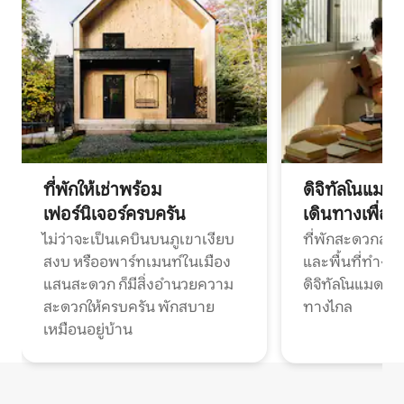
ที่พักให้เช่าพร้อม
ดิจิทัลโนแมด
เฟอร์นิเจอร์ครบครัน
เดินทางเพื่อ
ไม่ว่าจะเป็นเคบินบนภูเขาเงียบ
ที่พักสะดวกสบา
สงบ หรืออพาร์ทเมนท์ในเมือง
และพื้นที่ทำงา
แสนสะดวก ก็มีสิ่งอำนวยความ
ดิจิทัลโนแมดแ
สะดวกให้ครบครัน พักสบาย
ทางไกล
เหมือนอยู่บ้าน