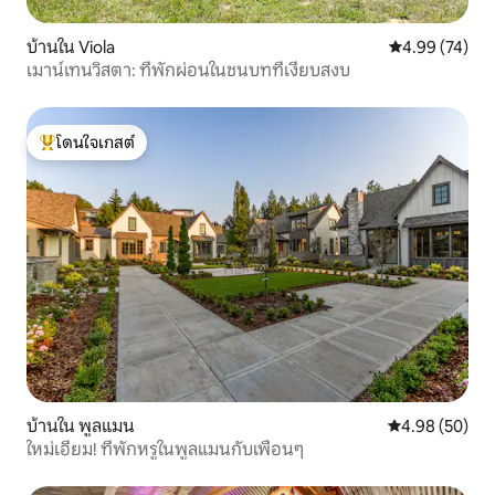
บ้านใน Viola
คะแนนเฉลี่ย 4.
4.99 (74)
เมาน์เทนวิสตา: ที่พักผ่อนในชนบทที่เงียบสงบ
โดนใจเกสต์
โดนใจเกสต์ที่สุด
บ้านใน พูลแมน
คะแนนเฉลี่ย 4.
4.98 (50)
ใหม่เอี่ยม! ที่พักหรูในพูลแมนกับเพื่อนๆ