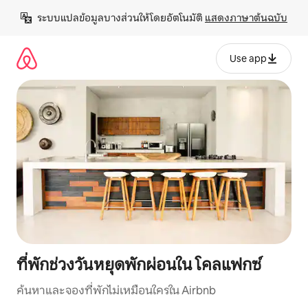
ข้าม
ระบบแปลข้อมูลบางส่วนให้โดยอัตโนมัติ 
แสดงภาษาต้นฉบับ
ไป
ยัง
เนื้อหา
Use app
ที่พักช่วงวันหยุดพักผ่อนใน โคลแฟกซ์
ค้นหาและจองที่พักไม่เหมือนใครใน Airbnb