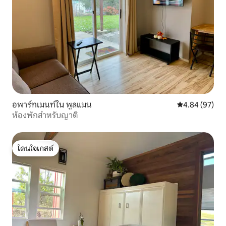
อพาร์ทเมนท์ใน พูลแมน
คะแนนเฉลี่ย 4.
4.84 (97)
ห้องพักสำหรับญาติ
โดนใจเกสต์
โดนใจเกสต์