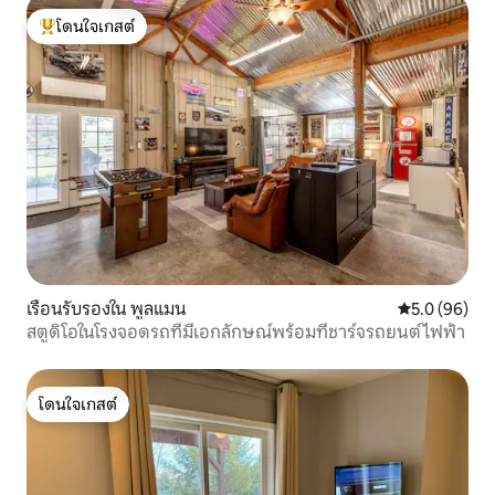
โดนใจเกสต์
โดนใจเกสต์ที่สุด
เรือนรับรองใน พูลแมน
คะแนนเฉลี่ย 5
5.0 (96)
สตูดิโอในโรงจอดรถที่มีเอกลักษณ์พร้อมที่ชาร์จรถยนต์ไฟฟ้า
โดนใจเกสต์
โดนใจเกสต์