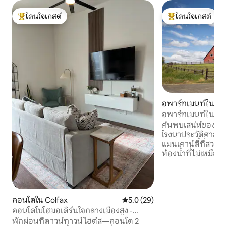
โดนใจเกสต์
โดนใจเกสต์
โดนใจเกสต์ที่สุด
โดนใจเกสต์ที่สุด
อพาร์ทเมนท์ใน Gar
อพาร์ทเมนท์ในโรงน
ค้นพบเสน่ห์ของกา
โรงนาประวัติศาสตร์ข
แมนเคาน์ตี้ที่สวยง
ห้องน้ำที่ไม่เหมือ
เสน่ห์แบบชนบทเข้
ทันสมัย เพลิดเพลิ
สะดวกที่จำเป็นรวมถึ
ปรับอากาศเครื่องท
คอนโดใน Colfax
คะแนนเฉลี่ย 5.0 จาก 5, 29 รีวิว
5.0 (29)
อินเทอร์เน็ตไร้สายค
คอนโดโบโฮมอเดิร์นใจกลางเมืองสูง -
อุปกรณ์ครบครันพร้อ
รองรับผู้เข้าพัก 6 คน
มั่นใจว่าการเข้าพ
พักผ่อนที่ดาวน์ทาวน์ไฮต์ส—คอนโด 2