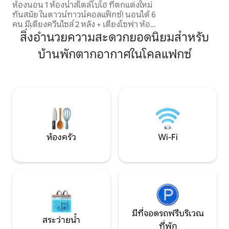
สำหรับผู้ที่มองห
ห้องนอน 1 ห้องน้ำสไตล์โบโฮ ที่ตกแต่งใหม่
ความเงียบสงบแล
ทันสมัย ในดาวน์ทาวน์คอลแฟ็กซ์! นอนได้ 6
ชนบท สัมผัสการพัก
คน มีเตียงควีนไซส์ 2 หลัง + เตียงโซฟา ห้อง
ครัวที่มีอุปกรณ์ครบครันทำให้การรับ
สิ่งอำนวยความสะดวกยอดนิยมสำหรับ
ประทานอาหารเป็นเรื่องง่าย Wi-Fi ความเร็ว
บ้านพักตากอากาศในโคลแฟกซ์
สูง ห้องน้ำกว้างขวาง เครื่องซักผ้า/เครื่อง
อบผ้า เดินไปร้านค้า บาร์ และร้านอาหารได้
และรายละเอียดที่พิถีพิถันทั่วทั้งที่พักช่วย
ให้มั่นใจว่าการเข้าพักจะสะดวกสบายและ
เชื่อมต่อกับโลกภายนอก ไม่ว่าคุณจะมาที่นี่
เพื่อชมการแข่งขัน WSU ท่องเที่ยว หรือพัก
ผ่อนอย่างสงบ ที่พักนี้มีทั้งทำเลที่ตั้งดีและ
ความผ่อนคลายที่สมบูรณ์แบบ จองเลย
ห้องครัว
Wi-Fi
มีที่จอดรถฟรีบริเวณ
สระว่ายน้ำ
ที่พัก