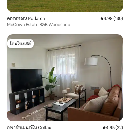
คอทเทจใน Potlatch
คะแนนเฉลี่ย 4.9
4.98 (130)
McCown Estate B&B Woodshed
โดนใจเกสต์
โดนใจเกสต์
อพาร์ทเมนท์ใน Colfax
คะแนนเฉลี่ย 4.
4.95 (22)