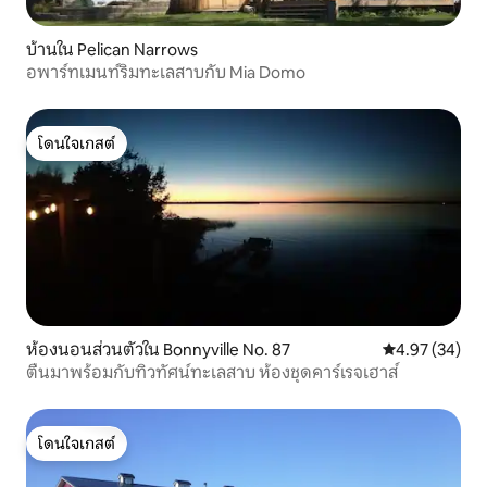
บ้านใน Pelican Narrows
อพาร์ทเมนท์ริมทะเลสาบกับ Mia Domo
โดนใจเกสต์
โดนใจเกสต์
ห้องนอนส่วนตัวใน Bonnyville No. 87
คะแนนเฉลี่ย 4.
4.97 (34)
ตื่นมาพร้อมกับทิวทัศน์ทะเลสาบ ห้องชุดคาร์เรจเฮาส์
โดนใจเกสต์
โดนใจเกสต์