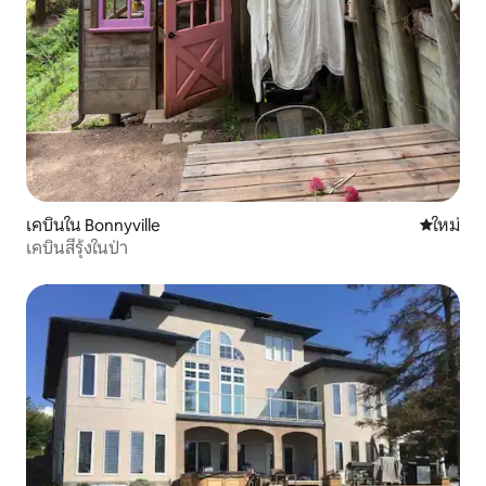
เคบินใน Bonnyville
ที่พักใหม่
ใหม่
เคบินสีรุ้งในป่า