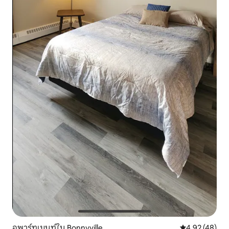
อพาร์ทเมนท์ใน Bonnyville
คะแนนเฉลี่ย 4.
4.92 (48)