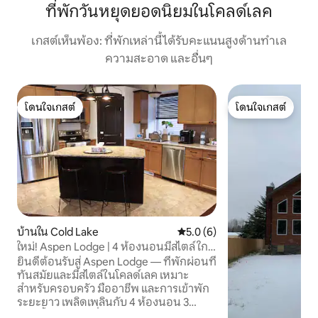
ที่พักวันหยุดยอดนิยมในโคลด์เลค
เกสต์เห็นพ้อง: ที่พักเหล่านี้ได้รับคะแนนสูงด้านทำเล
ความสะอาด และอื่นๆ
โดนใจเกสต์
โดนใจเกสต์
โดนใจเกสต์
โดนใจเกสต์
บ้านใน Cold Lake
คะแนนเฉลี่ย 5.0 จาก 5, 6 รีวิว
5.0 (6)
ใหม่! Aspen Lodge | 4 ห้องนอนมีสไตล์ ใกล้
ทะเลสาบและฐาน
ยินดีต้อนรับสู่ Aspen Lodge — ที่พักผ่อนที่
ทันสมัยและมีสไตล์ในโคลด์เลค เหมาะ
สำหรับครอบครัว มืออาชีพ และการเข้าพัก
ระยะยาว เพลิดเพลินกับ 4 ห้องนอน 3
ห้องน้ำ ห้องครัวที่มีอุปกรณ์ครบครัน ห้อง