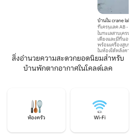
โรงภาพยนตร์ Wi-Fi ความเร็วสูง เตาผิงที่
อบอุ่น และการตกแต่งที่ได้รับแรงบันดาลใจ
จากโรงแรมอย่างพิถีพิถันทั่วทั้งบ้าน ผ่อน
บ้านใน crane lake 
คลายบนดาดฟ้าด้านหลังขนาดใหญ่ที่มี
ที่เครนเลค AB - ก
เฟอร์นิเจอร์ลานบ้านแบบมีเบาะรองนั่ง หรือ
กลุ่มที่สมบูรณ์แบบ
ในทะเลสาบเครนตะ
ผ่อนคลายรอบ ๆ หลุมก่อไฟในสวนหลังบ้าน
เตียงและมีที่นอนเป่
ทำเลสะดวกใกล้ทะเลสาบ แหล่งช้อปปิ้ง ร้าน
พร้อมเครื่องสูบน้
อาหาร CFB Cold Lake และอยู่ห่างจาก
ในห้องใต้หลังคาหรือห้
Energy Center เพียงไม่กี่ก้าว
สนามหญ้าด้านหลัง
สิ่งอำนวยความสะดวกยอดนิยมสำหรับ
ไฟขนาดใหญ่ดาดฟ้าพ
บ้านพักตากอากาศในโคลด์เลค
จอดรถกรวดในที่พ
และรถบ้านที่มีการเข้าถ
สี่ล้อที่ยอดเยี่ยมจากเคบิน เด
เส้นทางไปยังท่าเรื
5 นาทีจักรยาน 10 น
ยังชายหาดว่ายน้ำร้า
และพื้นที่ตั้งแคมป์
ห้องครัว
Wi-Fi