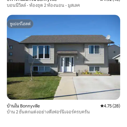
บอนนีวิลล์ - ห้องชุด 2 ห้องนอน - มูสเลค
ซูเปอร์โฮสต์
ซูเปอร์โฮสต์
บ้านใน Bonnyville
คะแนนเฉลี่ย 4.
4.75 (28)
บ้าน 2 ชั้นตกแต่งอย่างดีเฟอร์นิเจอร์ครบครัน