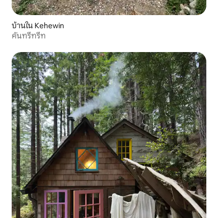
บ้านใน Kehewin
คันทรีทรีท