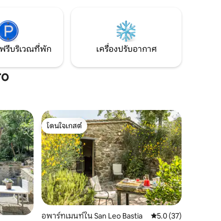
ญมณีโบราณ
สะดวกสบายที่ทันสมัยทั้งหมด ตั้งอยู่
ละ
ใจกลางศูนย์กลางทางประวัติศาสตร์ของ
ยอด
หมู่บ้านเซโตนาที่มีชื่อเสียงด้านล่างปราสาท
มองเห็นหุบเขาและกลิ่นอายของทัสคานี
ฟรีบริเวณที่พัก
เครื่องปรับอากาศ
ro
โดนใจเกสต์
โดนใจเกสต์
อพาร์ทเมนท์ใน San Leo Bastia
คะแนนเฉลี่ย 5.0 จาก 5,
5.0 (37)