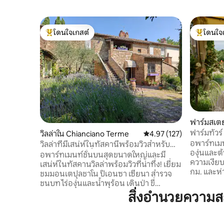
โดนใจเกสต์
โดนใจ
โดนใจเกสต์ที่สุด
โดนใจเกสต
ฟาร์มสเตย
ฟาร์มทัวร์
วิลล่าใน Chianciano Terme
คะแนนเฉลี่ย 4.97 จาก 5, 1
4.97 (127)
อพาร์ทเมน
วิลล่าที่มีเสน่ห์ในทัสคานีพร้อมวิวสำหรับ
องุ่นและต
ครอบครัวและเพื่อน
อพาร์ทเมนท์ชั้นบนสุดขนาดใหญ่และมี
ความเงีย
เสน่ห์ในทัสคานวิลล่าพร้อมวิวที่น่าทึ่ง! เยี่ยม
กม. และห่
ชมมอนเตปุลชาโน ปิเอนซา เซียนา สำรวจ
เพลงของล
ชนบท ไร่องุ่นและน้ำพุร้อน เดินป่า ขี่
เสียงประก
จักรยานไฟฟ้า เดินเล่นหรือขับรถ! ห้องสวี
สิ่งอำนวยความ
โรลุกโชน
ทกว้างขวางสองห้องพร้อมเตียงคุณภาพสูง
เช้าแบบพื
และห้องน้ำในตัว ห้องนั่งเล่นที่มีผนังกระจก
คุกกี้ ฯลฯ
โซฟาที่สบาย และห้องครัวมืออาชีพให้คุณใช้