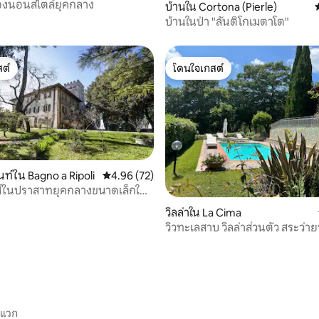
้องนอนสไตล์ยุคกลาง
 75 รีวิว
บ้านใน Cortona (Pierle)
บ้านในป่า "ลันติโกเมตาโต"
ต์
โดนใจเกสต์
ต์
โดนใจเกสต์
ท์ใน Bagno a Ripoli
คะแนนเฉลี่ย 4.96 จาก 5, 72 รีวิว
4.96 (72)
ส์ในปราสาทยุคกลางขนาดเล็กใกล้
95 รีวิว
วิลล่าใน La Cima
วิวทะเลสาบ วิลล่าส่วนตัว สระว่าย
ะแวก