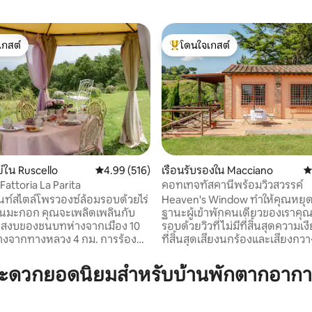
เกสต์
โดนใจเกสต์
์ที่สุด
โดนใจเกสต์ที่สุด
์ใน Ruscello
คะแนนเฉลี่ย 4.99 จาก 5, 516 รีวิว
4.99 (516)
เรือนรับรองใน Macciano
ค
 Fattoria La Parita
คอทเทจทัสคานีพร้อมวิวสวรรค์
27 รีวิว
ท์สไตล์โพรวองซ์ล้อมรอบด้วยไร่
Heaven's Window ทำให้คุณหยุ
้นมะกอก คุณจะเพลิดเพลินกับ
ฐานะผู้เข้าพักคนเดียวของเราคุ
บสงบของชนบทห่างจากเมือง 10
รอบด้วยวิวที่ไม่มีที่สิ้นสุดความเง
างจากทางหลวง 4 กม. การร้อง
ที่สิ้นสุดเสียงนกร้องและเสียงกว
ูกเดือยและนกกาเหว่าจะเป็น
หุบเขาและเดินเล่นคุณอาจเห็นสุน
อบของห้องนั่งเล่นในขณะที่กวาง
เฟอเรทและหมูป่า เก็บนกกระสาเ
สะดวกยอดนิยมสำหรับบ้านพักตากอากาศ
ท่ามกลางต้นมะกอก รวมอาหาร
หายใจ! อยู่กึ่งกลางระหว่างโรมแล
้นฐานของอิตาลี (กาแฟ ชา นม
ฟลอเรนซ์ ใกล้กับ Siena, Val d'Or
) หากคุณต้องการอาหารเช้าที่เข้ม
น้ำพุร้อนนับไม่ถ้วน สวรรค์ส่วนตั