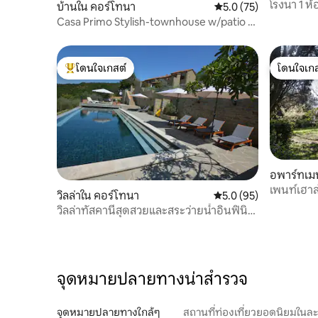
โรงนา 1 ห
บ้านใน คอร์โทนา
คะแนนเฉลี่ย 5.0 จาก 5,
5.0 (75)
Casa Primo Stylish-townhouse w/patio &
jetted tub
โดนใจเกสต์
โดนใจเกส
โดนใจเกสต์ที่สุด
โดนใจเกส
อพาร์ทเมน
เพนท์เฮา
วิลล่าใน คอร์โทนา
คะแนนเฉลี่ย 5.0 จาก 5, 
5.0 (95)
ฟลอเรนซ์
วิลล่าทัสคานีสุดสวยและสระว่ายน้ำอินฟินิตี้
แบบพาโนรามา
จุดหมายปลายทางน่าสำรวจ
จุดหมายปลายทางใกล้ๆ
สถานที่ท่องเที่ยวยอดนิยมในล