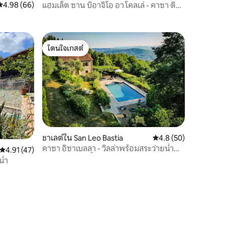
คะแนนเฉลี่ย 4.98 จาก 5, 66 รีวิว
4.98 (66)
แฮมเล็ต ซาน บิอาจิโอ อา โคลเล่ - คาซา ดิ
เวเนเร
โดนใจเกสต์
โดนใจเกสต์
ชาเลต์ใน San Leo Bastia
คะแนนเฉลี่ย 4.8 จาก 5,
4.8 (50)
คาซา อิซาเบลลา - วิลล่าพร้อมสระว่ายน้ำ
คะแนนเฉลี่ย 4.91 จาก 5, 47 รีวิว
4.91 (47)
และห้องอบไอน้ำ
น้ำ