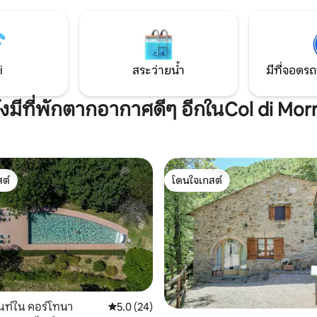
์ฟที่โต๊ะ ค่าใช้จ่ายคือ €15 ต่อคน
ไปด้วยร้านอาหารขั้นเทพและอั
บเด็กอายุ 5 ถึง 15 ปี ฟรีสำหรับ
บนเนินเขาเช่น Montepulciano แ
อยกว่า 5 ปี) มี Wallbox EV ให้
Montalcino ที่เต็มไปด้วยไวน์ชั้น
i
สระว่ายน้ำ
มีที่จอดรถ
ังมีที่พักตากอากาศดีๆ อีกในCol di Mor
ต์
โดนใจเกสต์
ต์
โดนใจเกสต์
ท์ใน คอร์โทนา
คะแนนเฉลี่ย 5.0 จาก 5, 24 รีวิว
5.0 (24)