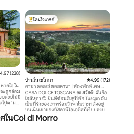
ฟาร์มสเต
โดนใจเกสต์
โดนใจ
cia
โปจจิโอ บิ
โดนใจเกสต์ที่สุด
โดนใจเกส
ผ่อนคลาย
ฟาร์มวัน
อิสระสองแ
ห้องนอน แ
อะไรร่วมก
เตรียมทุก
และทุกอย
บาร์บีคิว 
ะแนนเฉลี่ย 4.97 จาก 5, 238 รีวิว
4.97 (238)
ในบริเวณใ
บ้านใน เซโทนา
คะแนนเฉลี่ย 4.99 จาก 5, 
4.99 (172)
โกดอร์เซ
ดหายใจ ใน
นีซานฟิล
คาซา ดอลเช่ ตอสคานา | ห้องพักพิเศษ
ณจะถูกล้อม
ลูกรัง 1.5 
พร้อมวิวพาโนรามา
CASA DOLCE TOSCANA 🖼️ สวัสดี! ฉันชื่อ
ียบสงบไม่มี
โจลันตา 😊 ยินดีต้อนรับสู่ที่พัก Tuscan อัน
าง ไปตาม
เป็นที่รักของเราพร้อมวิวพาโนรามาตั้งอยู่
ัขจิ้งจอก
บนเนินเขาของทัสคานีโอเอซิสที่เงียบสงบ
ม่นสูดลม
เหมาะสำหรับผู้ที่ต้องการพักผ่อนและมี
ในCol di Morro
ะ
ประสบการณ์ที่แท้จริง ที่พักของเราตั้งอยู่
cia และ
ห่างจากเซียน่าและฟลอเรนซ์ไม่กี่กิโลเมตร
วที่รายล้อม
ผสมผสานเสน่ห์แบบชนบทเข้ากับความ