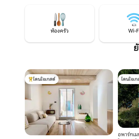
ข้นและเสิร
เอง เราสามารถจัดการเยี่ยมชมโรงบ่มไวน์
(€10 สำหรั
และการชิมไวน์ คลาสทำอาหาร และอาหาร
เด็กอายุน้
ค่ำส่วนตัว อ่างน้ำร้อนใหม่หันหน้าไปทาง
บริการ
ยอดเขาสีเขียว! เอ็กซ์พีเรียนซ์ทัสคานีใน
ฐานะคนท้องถิ่นกับผู้จัดเอ็กซ์พีเรียนซ์ใน
ห้องครัว
Wi-F
ท้องถิ่นของคุณ!
ย
โดนใจเกสต์
โดนใจเกส
โดนใจเกสต์ที่สุด
โดนใจเกส
อพาร์ทเมน