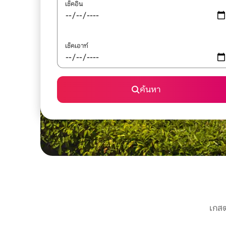
เช็คอิน
เช็คเอาท์
ค้นหา
เกสต