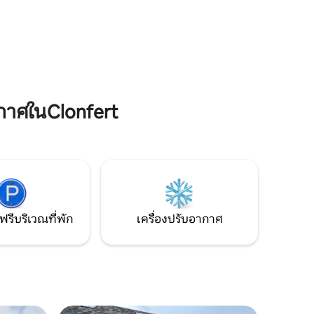
เดินเล่นในบริเวณใกล้เคียงสนามกอล์ฟ
ปราสาท Birr Lough Boora วิคตอเรียล็อค
ารไต่
และอื่นๆอีกมากมาย
ะร้าน
กาศในClonfert
ฟรีบริเวณที่พัก
เครื่องปรับอากาศ