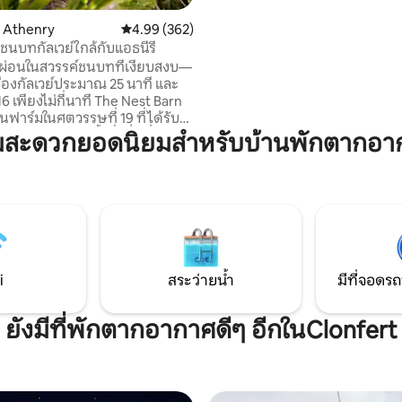
Lough Boora Discovery Park
Clonmacnoise Monastic Site การเดินและ
น Athenry
คะแนนเฉลี่ย 4.99 จาก 5, 362 รีวิว
4.99 (362)
ปั่นจักรยานในแกรนด์คาแนลกรีนเวย์ ก
ชนบทกัลเวย์ใกล้กับแอธนีรี
เขา Slieve Blooms ผับ (รวมถึงผับร้องเพลงที่
ผ่อนในสวรรค์ชนบทที่เงียบสงบ—
มีชื่อเสียงของ Hough) ร้านค้าแล
ืองกัลเวย์ประมาณ 25 นาที และ
อาหาร
งไม่กี่นาที The Nest Barn
นฟาร์มในศตวรรษที่ 19 ที่ได้รับ
่างสวยงาม มีทั้งสิ่งที่ดีที่สุด
มสะดวกยอดนิยมสำหรับบ้านพักตากอา
ลก: เข้าถึงกัลเวย์ที่มีชีวิตชีวาได้
ร็วในเวลากลางวัน และเป็นสถาน
อนอันเงียบสงบในชนบทในเวลากลาง
อนเช้า เพลิดเพลินกับการเดิน
องเรา เป็นฐานที่สมบูรณ์
บการสำรวจไวลด์แอตแลนติกเวย์
า และหน้าผาโมเฮอร์โดยไม่มีการ
i
สระว่ายน้ำ
มีที่จอดรถ
ือง
ยังมีที่พักตากอากาศดีๆ อีกในClonfert