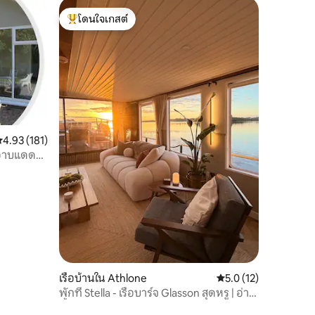
โดนใจเกสต์
โดนใจเกสต์ที่สุด
ะแนนเฉลี่ย 4.93 จาก 5, 181 รีวิว
4.93 (181)
งอาบแดด
เรือบ้านใน Athlone
คะแนนเฉลี่ย 5.0 จาก 5,
5.0 (12)
พักที่ Stella - เรือบาร์จ Glasson สุดหรู | อ่าง
น้ำร้อน