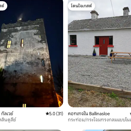
ต์
โดนใจเกสต์
ต์
โดนใจเกสต์
26 รีวิว
กัลเวย์
คะแนนเฉลี่ย 5.0 จาก 5, 31 รีวิว
5.0 (31)
คอทเทจใน Ballinasloe
ลินดูลีย์
กระท่อม/กระโจมทรงกลมแบบโ