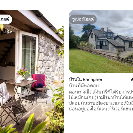
เกสต์
ซูเปอร์โฮสต์
์ที่สุด
ซูเปอร์โฮสต์
บ้านใน Banagher
ค
บ้านที่มีหอคอย
คอทเทจสไตล์คันทรีที่ได้รับการปร
ไม่เหมือนใคร (รวมไร่นาบ้านไก่แ
ปลอม) ในชานเมืองบานาเกอร์ในใ
ซ่อนอยู่ของไอร์แลนด์ ริเวอร์แชนนอนและ
ท่าจอดเรือ ล่องเรือล่องเรือสระว่
แจ้งตกปลาพายเรือคายัคและดำน้ำลึก
Castle & Demesne & กล้องโทรท
30 รีวิว
ที่มีชื่อเสียง สนามกอล์ฟ Birr & Esker Hills