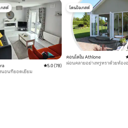
เกสต์
โดนใจเกสต์
์ที่สุด
โดนใจเกสต์
คอนโดใน Athlone
ค
ผ่อนคลายอย่างหรูหราด้วยห้อ
69 รีวิว
ara
คะแนนเฉลี่ย 5.0 จาก 5, 78 รีวิว
5.0 (78)
และอพาร์ทเมนท์ส่วนตัว
องนอนที่ยอดเยี่ยม