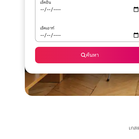
เช็คอิน
เช็คเอาท์
ค้นหา
เกสต