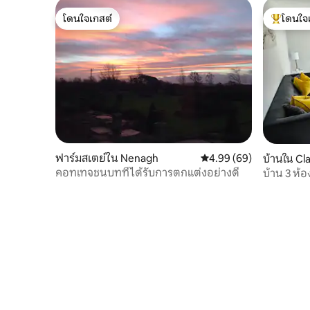
โดนใจเกสต์
โดนใจ
โดนใจเกสต์
โดนใจเกสต
ฟาร์มสเตย์ใน Nenagh
คะแนนเฉลี่ย 4.99 จาก 5, 
4.99 (69)
บ้านใน Cl
คอทเทจชนบทที่ได้รับการตกแต่งอย่างดี
บ้าน 3 ห้