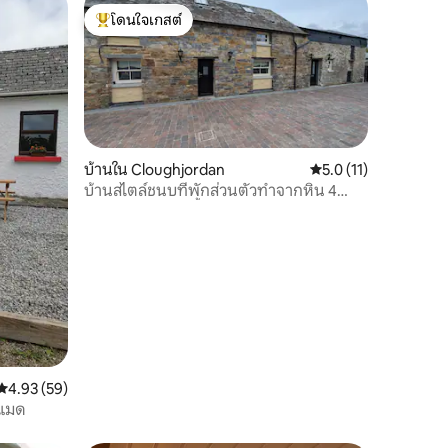
โดนใจเกสต์
โดนใจเกสต์ที่สุด
บ้านใน Cloughjordan
คะแนนเฉลี่ย 5.0 จาก 5,
5.0 (11)
บ้านสไตล์ชนบที่พักส่วนตัวทำจากหิน 4
ห้องนอน 4 ห้องน้ำ
คะแนนเฉลี่ย 4.93 จาก 5, 59 รีวิว
4.93 (59)
นแมด