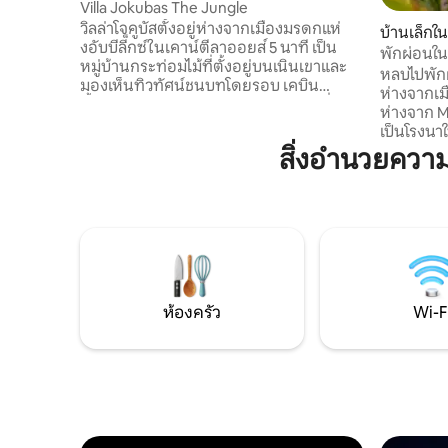
Villa Jokubas The Jungle
วิลล่าโจคูบัสตั้งอยู่ห่างจากเมืองมรดกแห่
บ้านเล็กใ
งอับบีลี็กซ์ในเคาน์ตีลาออยส์ 5 นาที เป็น
พักผ่อนใน
หมู่บ้านกระท่อมไม้ที่ตั้งอยู่บนเนินเขาและ
หลบไปพัก
มองเห็นทิวทัศน์ชนบทโดยรอบ เคบิน
ห่างจากเม
ทั้งหมดของเราผสมผสานการตกแต่งที่ทัน
ห่างจาก M6 เพีย
สมัยเข้ากับเสน่ห์แบบชนบท รับการดูแลด้วย
เป็นโรงนาใ
สิ่งอำนวยความสะดวกที่ทันสมัยและหรูหรา
การบูรณะอย
สิ่งอำนวยควา
ทั้งภายในและภายนอก เพลิดเพลินกับสนาม
ของทั้งสองโ
กว้างขวาง พื้นที่ลานบ้านที่มีหลังคาคลุม
อย่างรวดเ
พร้อมอ่างน้ำร้อนที่ทันสมัยส่วนตัว เตา
ที่พักผ่
บาร์บีคิว "คามาโด" บาร์ที่มีอุปกรณ์ครบครัน
คืน กล่องอาหารเช้าส่งถึงหน้าประตูบ้าน
พร้อมก๊อกเบียร์ IPA ที่หมักเองของเรา เรา
ของคุณในต
เรียกเก็บเงิน €25 สำหรับอ่างน้ำร้อนหรือ
ชมฟาร์มอินทรีย์ข
ซาวน่า 1 ครั้ง 2 คนต่อเคบินเท่านั้น
แบบสำหรั
คอนเนมาร
ห้องครัว
Wi-F
จราจรในเม