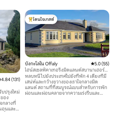
คอนโดใน 
โดนใจเกสต์
โดนใจ
ที่พักผู้
โดนใจเกสต์ที่สุด
โดนใจเกส
แจ้ง
The Burrow @
สำหรับจั
ที่ใช้เวลา
เผาไม้ส่
ที่จะมาถึ
ส่วนตัวสำหรั
ชงกาแฟ ทีวี 49 " เมืองที่
บังกะโลใน Offaly
คะแนนเฉลี่ย 5.0 จาก 5,
5.0 (55)
นาทีถึงร
ไฮน์สเซลฟ์คาเทอริ่งมิดแลนด์สบานาเฮอร์
Birr ขับรถระยะสั้น Gloucester
เบอร์
หลบหนีไปยังประเทศไปยังที่พัก 4 เตียงที่มี
ะแนนเฉลี่ย 4.84 จาก 5, 131 รีวิว
4.84 (131)
house/cl
เสน่ห์และกว้างขวางของเราใจกลางมิด
walking/m
แลนด์ สถานที่ที่สมบูรณ์แบบสำหรับการพัก
eco park ทำเลที่ตั้งดีเยี่ยมในการสำรวจ
ับปรุงใหม่
ผ่อนและผ่อนคลายจากความเร่งรีบและ
ไอร์แลนด์
ละของ
วุ่นวายของชีวิตสมัยใหม่ เหมาะสำหรับ
จกลางที่
ครอบครัว/คู่รัก/กลุ่ม ทำเลใจกลางเมือง
เหมาะสำหรับผู้ที่ชื่นชอบการท่องเที่ยวทุก
ายน้ำกลาง
คน ตั้งอยู่ห่างจาก Banagher on the
 Birr
Shannon 2 กม. และห่างจากเมือง
รรศน์ยักษ์
ประวัติศาสตร์ Birr 10 กม. ฐานที่สมบูรณ์
แบบสำหรับการสำรวจเส้นทางปั่นจักรยาน/