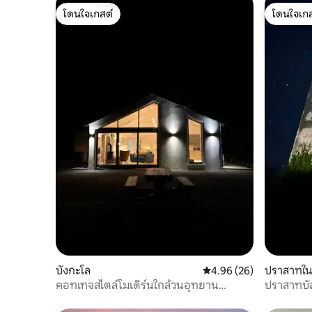
โดนใจเกสต์
โดนใจเกส
โดนใจเกสต์
โดนใจเกส
บังกะโล
คะแนนเฉลี่ย 4.96 จาก 5, 
4.96 (26)
ปราสาทใน 
คอทเทจสไตล์โมเดิร์นใกล้วนอุทยาน
ปราสาทบัล
ปราณบุรี พักได้ 6 ท่าน