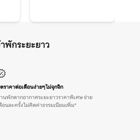
้าพักระยะยาว
ิดราคาต่อเดือนง่ายๆ ไม่จุกจิก
้านพักตากอากาศระยะยาวราคาพิเศษ จ่าย
ดือนละครั้ง ไม่คิดค่าธรรมเนียมเพิ่ม*