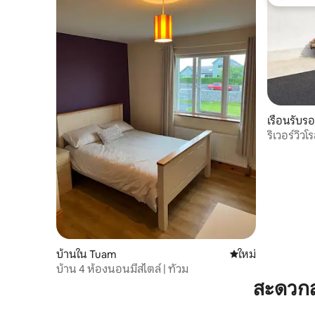
โดนใจเกสต
เรือนรับ
ริเวอร์วิ
บ้านใน Tuam
ที่พักใหม่
ใหม่
บ้าน 4 ห้องนอนมีสไตล์ | ทัวม
สะดวกส