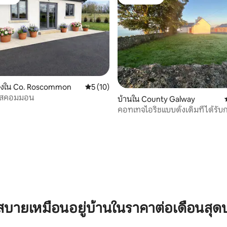
์ที่สุด
โดนใจเกสต์
รองใน Co. Roscommon
คะแนนเฉลี่ย 5 จาก 5, 10 รีวิว
5 (10)
วโรสคอมมอน
บ้านใน County Galway
คอทเทจไอริชแบบดั้งเดิมที่ได้รับ
ปรับปรุงใหม่
บายเหมือนอยู่บ้านในราคาต่อเดือนสุด