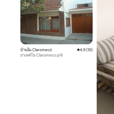
บ้านใน Claromecó
คะแนนเฉลี่ย 4.9 จาก 5,
4.9 (10)
ชาเลต์ใน Claromeco p/6