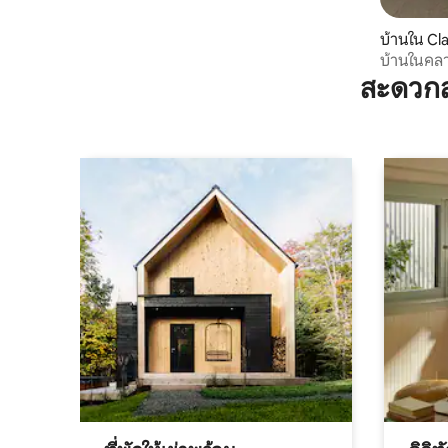
บ้านใน C
บ้านในคลา
สะดวกส