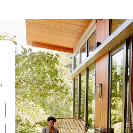
น
ลการค้นหา