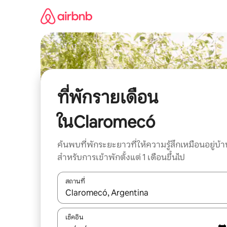
ข้าม
ไป
ยัง
เนื้อหา
ที่พักรายเดือน
ในClaromecó
ค้นพบที่พักระยะยาวที่ให้ความรู้สึกเหมือนอยู่บ้า
สำหรับการเข้าพักตั้งแต่ 1 เดือนขึ้นไป
สถานที่
ใช้ลูกศรขึ้นลง หรือใช้การสัมผัสหรือปัด เพื่อสำรวจผ
เช็คอิน