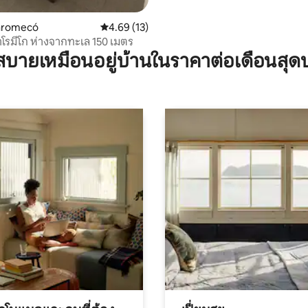
laromecó
คะแนนเฉลี่ย 4.69 จาก 5, 13 รีวิว
4.69 (13)
โรมีโก ห่างจากทะเล 150 เมตร
บายเหมือนอยู่บ้านในราคาต่อเดือนสุด