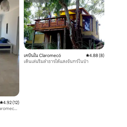
ซูเปอร์โฮสต์
เคบินใน Claromecó
คะแนนเฉลี่ย 4.88 จาก 5
4.88 (8)
เดินเล่นริมลำธารใต้แสงจันทร์ในป่า
คะแนนเฉลี่ย 4.92 จาก 5, 12 รีวิว
4.92 (12)
Claromeco