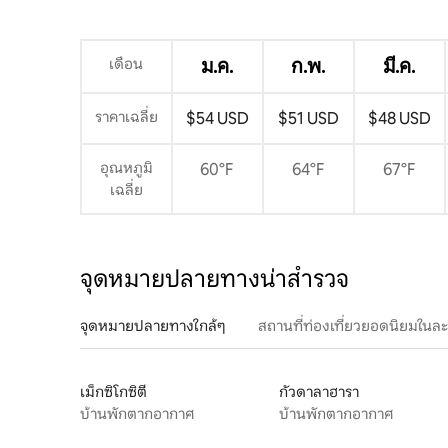
เดือน
ม.ค.
ก.พ.
มี.ค.
ราคาเฉลี่ย
$54 USD
$51 USD
$48 USD
อุณหภูมิ
60°F
64°F
67°F
เฉลี่ย
จุดหมายปลายทางน่าสำรวจ
จุดหมายปลายทางใกล้ๆ
สถานที่ท่องเที่ยวยอดนิยมในล
เม็กซิโกซิตี
กัวดาลาฮารา
บ้านพักตากอากาศ
บ้านพักตากอากาศ