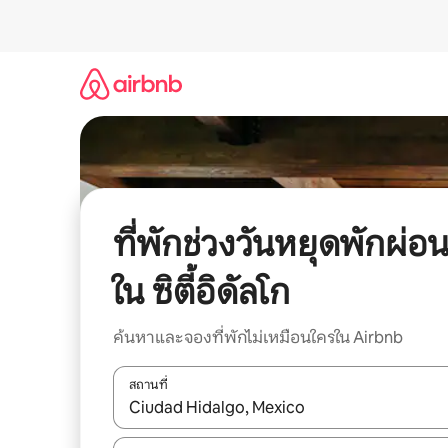
ข้าม
ไป
ยัง
เนื้อหา
ที่พักช่วงวันหยุดพักผ่อ
ใน ซิตี้อิดัลโก
ค้นหาและจองที่พักไม่เหมือนใครใน Airbnb
สถานที่
ใช้ลูกศรขึ้นลง หรือใช้การสัมผัสหรือปัด เพื่อสำรวจผ