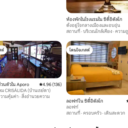
ห้องพักในโรงแรมใน ซิตี้อิดัลโก
ตั้งอยู่ใจกลางเมืองและอบอุ่น
สถานที่
·
บริเวณใกล้เคียง
·
ความถ
ต์
โดนใจเกสต์
ต์
โดนใจเกสต์
่วนตัวใน Aporo
คะแนนเฉลี่ย 4.96 จาก 5, 136 รีวิว
4.96 (136)
ม CRISÁLIDA (บ้านเรย์ตา)
21 รีวิว
วามคุ้มค่า
·
สิ่งอำนวยความ
ลอฟท์ใน ซิตี้อิดัลโก
ลอฟท์
สถานที่
·
ครอบครัว
·
เดินสะดวก