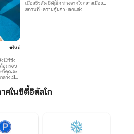
เมืองซิวดัด อิดัลโก ห่างจากใจกลางเมือง
เพียง 4 บล็อก ซึ่งมีร้านอาหารและบาร์
สถานที่
·
ความคุ้มค่า
·
ตกแต่ง
นอกจากนี้ ห่างออกไป 25 นาทีคือลอสอาซู
เฟรสซึ่งเป็นพื้นที่พลังงานความร้อนใต้พิภพ
ที่คุณจะพบกับบ่อน้ำร้อน ทะเลสาบ และซาว
น่าธรรมชาติ ถ้ำซิรันดา ซึ่งเป็นระบบถ้ำและ
โดมที่ก่อตัวขึ้นมากว่าล้านปี อยู่ห่างออกไป
10 นาที
ที่พักใหม่
ใหม่
ี้ที่ซึ่ง
 ล้อมรอบ
ษที่คุณจะ
จกลางเมือง
างจาก
la
ในซิตี้อิดัลโก
าที ซึ่ง
่อ
อโมแนร์ก
 บ้านมีเท
ใช้ได้โดย