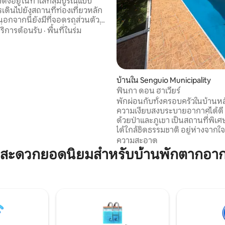
ตึกตั้งอยู่ในทำเลที่สมบูรณ์แบบ
เดินไปยังสถานที่ท่องเที่ยวหลัก
นอกจากนี้ยังมีที่จอดรถส่วนตัว
ะสิ่งอำนวยความสะดวกทั้งหมดที่
ริการต้อนรับ
·
พื้นที่ในร่ม
รเพื่อการพักผ่อนที่ผ่อนคลาย
เป็นสถานที่ที่
มรอบด้วยสถานที่ท่องเที่ยวและ
องเที่ยวทางธรรมชาติทำให้อพาร์ท
ูรณ์แบบหากคุณต้องการสำรวจ
บ้านใน Senguio Municipality
es, Las Grutas, Monarch
ฟินกา ดอน ฮาเวียร์
 Sanctuaries และอีกมากมาย
พักผ่อนกับทั้งครอบครัวในบ้านหลังน
ความเงียบสงบระบายอากาศได้ดี
ด้วยป่าและภูเขา เป็นสถานที่พิเศ
ได้ใกล้ชิดธรรมชาติ อยู่ห่างจากใ
เซนกิโอ มิโชอากัน 5 นาที และห่
ความสะอาด
Parador Turistico: Santuario de 
สะดวกยอดนิยมสำหรับบ้านพักตากอากาศ
Mariposa Monarca “Senguio” 15 น
คุณสามารถเริ่มต้นการเดินทางเพื
เพลิดเพลินกับการอพยพของผีเสื้
ตั้งแต่เดือนพฤศจิกายนถึงมีนาคม
มาสคาลและจากุซซี่ที่คุณสามารถ
มีค่าธรรมเนียมเพิ่มเติม