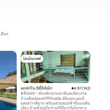
อื่นๆ
เคบินใน 
โดนใจเกสต์
การพักผ
โดนใจเกสต์
ธรรมชาติ
🌿 ผ่อนค
ผ่อนที่ทำ
แห่งนี้ เ
สบาย สมา
แบบชนบทแ
สถานที่
·
ลอฟท์ใน ซิตี้อิดัลโก
คะแนนเฉลี่ย 4.97 จาก 5, 
4.97 (142)
เข้าพักขอ
ดิดิโลฟท์ - ห้องพักธรรมชาติและเรียบง่าย
ทั่วไป: • 
บ้านสไตล์ลอฟท์ที่ทันสมัย มินิมอล และมี
ร่างกายแล
แสงสว่างดีมาก พร้อมสวนลอยฟ้าที่มองเห็น
ชำระล้าง
เมือง บ้านตั้งอยู่ในทำเลที่ดีมากในใจกลาง
ให้เข้ากั