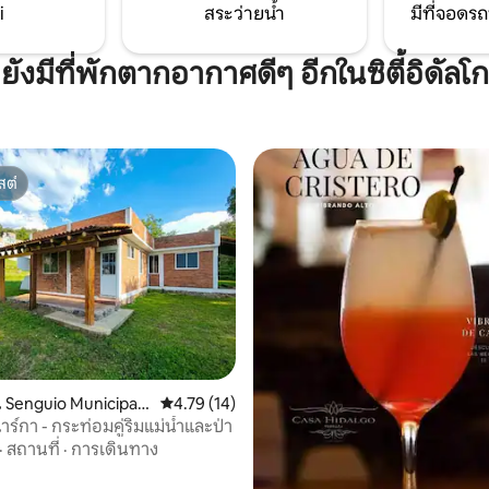
i
สระว่ายน้ำ
มีที่จอดรถ
ยังมีที่พักตากอากาศดีๆ อีกในซิตี้อิดัลโก
สต์
สต์
Senguio Municipalit
คะแนนเฉลี่ย 4.79 จาก 5, 14 รีวิว
4.79 (14)
 11 รีวิว
ร์กา - กระท่อมคู่ริมแม่น้ำและป่า
·
สถานที่
·
การเดินทาง