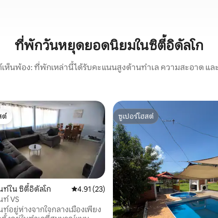
ที่พักวันหยุดยอดนิยมในซิตี้อิดัลโก
์เห็นพ้อง: ที่พักเหล่านี้ได้รับคะแนนสูงด้านทำเล ความสะอาด และ
ต์
ซูเปอร์โฮสต์
ต์
ซูเปอร์โฮสต์
์ใน ซิตี้อิดัลโก
คะแนนเฉลี่ย 4.91 จาก 5, 23 รีวิว
4.91 (23)
นท์ VS
ท์อยู่ห่างจากใจกลางเมืองเพียง
46 รีวิว