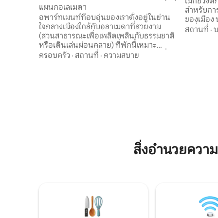
ไม่กี่ช่วง
แผนกอเลเมดา
สำหรับการ
อพาร์ทเมนท์ที่อบอุ่นของเราตั้งอยู่ในย่าน
ของเมือง 
ใจกลางเมืองใกล้กับอลาเมดาที่สวยงาม
ร่มรื่นแล
สถานที่
·
บ
(สวนสาธารณะเพื่อเพลิดเพลินกับธรรมชาติ
คุณต้องกา
หรือเดินเล่นผ่อนคลาย) ที่พักนี้เหมาะ
และสะดวกสบาย Hidalgo 
สำหรับคู่รักครอบครัวหรือการเดินทางเพื่อ
ครอบครัว
·
สถานที่
·
ความสบาย
สวยงามล้อ
ธุรกิจที่พักนี้ได้รับการออกแบบโดยคำนึงถึง
สถานที่ท่
ความสะดวกสบายของคุณ อพาร์ทเมนท์มี 2
เมนท์สมบ
ห้องนอน 1 ห้องน้ำห้องครัวและห้องนั่งเล่น
Los Azufr
เหมาะสำหรับการพักผ่อนหลังจากสำรวจ
Butterfly
เมืองมาทั้งวัน นอกจากนี้เรายังมี Wi-Fi ทีวี
และที่จอดรถอัตโนมัติเพื่อให้คุณรู้สึกเหมือน
อยู่บ้าน ขอให้มีความสุขกับการเข้าพักนะ!
สิ่งอำนวยความ