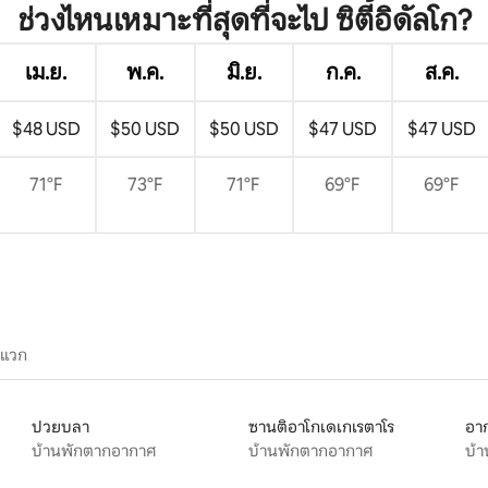
ช่วงไหนเหมาะที่สุดที่จะไป ซิตี้อิดัลโก?
เม.ย.
พ.ค.
มิ.ย.
ก.ค.
ส.ค.
$48 USD
$50 USD
$50 USD
$47 USD
$47 USD
71°F
73°F
71°F
69°F
69°F
ะแวก
ปวยบลา
ซานติอาโกเดเกเรตาโร
อา
บ้านพักตากอากาศ
บ้านพักตากอากาศ
บ้