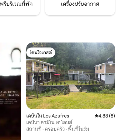
ฟรีบริเวณที่พัก
เครื่องปรับอากาศ
โดนใจเกสต์
โดนใจเกสต์
เคบินใน Los Azufres
คะแนนเฉลี่ย 4.88 จาก 5
4.88 (8)
เคบีนา คามิโน เด โลบส์
สถานที่
·
ครอบครัว
·
พื้นที่ในร่ม