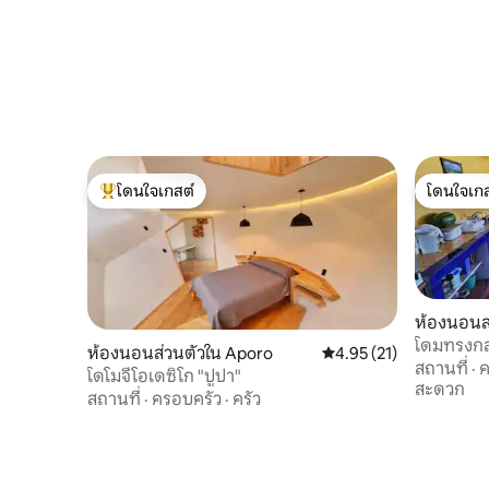
โดนใจเกสต์
โดนใจเกส
โดนใจเกสต์ที่สุด
โดนใจเกส
ห้องนอนส
โดมทรงกล
ห้องนอนส่วนตัวใน Aporo
คะแนนเฉลี่ย 4.95 จาก 5, 
4.95 (21)
สถานที่
·
ค
โดโมจีโอเดซิโก "ปูปา"
สะดวก
สถานที่
·
ครอบครัว
·
ครัว