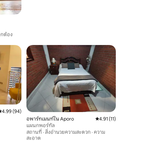
ูกต้อง
คะแนนเฉลี่ย 4.99 จาก 5, 94 รีวิว
4.99 (94)
อพาร์ทเมนท์ใน Aporo
คะแนนเฉลี่ย 4.91 จาก 5,
4.91 (11)
แผนกพอร์ทัล
สถานที่
·
สิ่งอำนวยความสะดวก
·
ความ
สะอาด