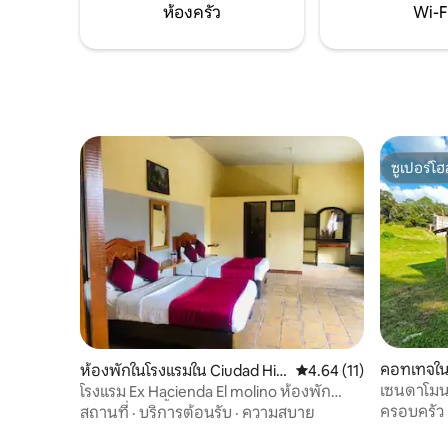
ห้องครัว
Wi-F
ซูเปอร์โฮ
ซูเปอร์โฮ
คอทเทจใน 
ห้องพักในโรงแรมใน Ciudad Hid
คะแนนเฉลี่ย 4.64 จาก 5,
4.64 (11)
y
algo
เซนดาโมนา
โรงแรม Ex Hacienda El molino ห้องพัก
ประเภทดับเบิ้ล - A
ครอบครัว
สถานที่
·
บริการต้อนรับ
·
ความสบาย