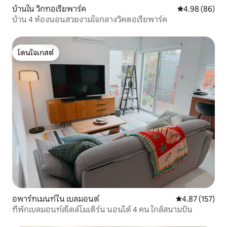
บ้านใน วิกทอเรียพาร์ค
คะแนนเฉลี่ย 4.9
4.98 (86)
บ้าน 4 ห้องนอนสวยงามใจกลางวิคตอเรียพาร์ค
โดนใจเกสต์
โดนใจเกสต์
อพาร์ทเมนท์ใน เบลมอนต์
คะแนนเฉลี่ย 4.8
4.87 (157)
ที่พักเบลมอนท์สไตล์โมเดิร์น นอนได้ 4 คน ใกล้สนามบิน