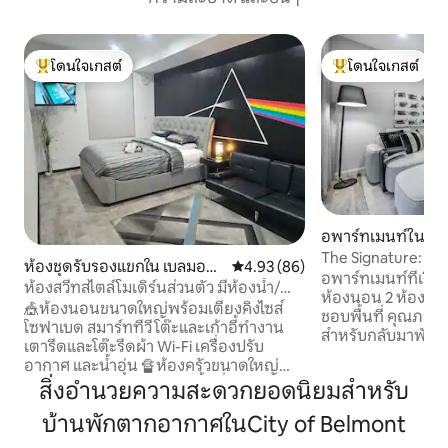
โดนใจเกสต์
โดนใจเกสต์
โดนใจเกสต์ที่สุด
โดนใจเกสต์ที่สุด
อพาร์ทเมนท์ใน เบอ
The Signature: 3 
ห้องชุดรับรองแขกใน เบลมอน
คะแนนเฉลี่ย 4.93 จาก 5, 86 รีวิว
4.93 (86)
สนามกีฬา บาร์บีค
อพาร์ทเมนท์ที่เงีย
ต์
ห้องสวีทสไตล์โมเดิร์นส่วนตัว มีห้องน้ำ/
ห้องนอน 2 ห้องน้ำ ใน
ห้องสุขา/ครัวเล็กของตัวเอง
🎪ห้องนอนขนาดใหญ่พร้อมเตียงคิงไซส์
ชอบพื้นที่ คุณภาพ 
โซฟาเบด สมาร์ททีวี โต๊ะและเก้าอี้ทำงาน
สำหรับกลับมาพัก อยู่ใกล้กับคราวน์เพิร์ธ
เตารีดและโต๊ะรีดผ้า Wi-Fi เครื่องปรับ
สนามกีฬาออปตัส และแม่น
อากาศ และน้ำอุ่น 🔏ห้องครัวขนาดใหญ่
เล่นแบบเปิดโล่งที่สว
ส่วนตัว ห้องซักรีดส่วนตัว พื้นที่รับประทาน
สิ่งอำนวยความสะดวกยอดนิยมสำหรับ
ครบครัน และระเบีย
อาหารพร้อมตู้เย็น เครื่องซักผ้า/เครื่องอบ
ดาดฟ้า รวมถึงร้า
บ้านพักตากอากาศในCity of Belmont
ผ้า ไมโครเวฟ เตาแอร์ฟรายเออร์ กาต้มน้ำ
ระดับโลกอยู่หน้าประตูของ
ไฟฟ้า เครื่องปิ้งขนมปัง และอื่น ๆ มีน้ำ นม