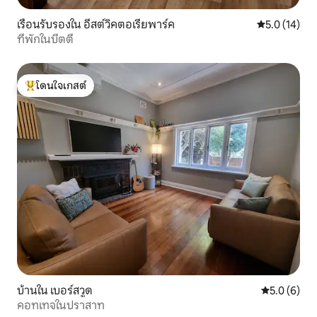
เรือนรับรองใน อีสต์วิคตอเรียพาร์ค
คะแนนเฉลี่ย 5
5.0 (14)
ที่พักในบีตตี
โดนใจเกสต์
โดนใจเกสต์ที่สุด
บ้านใน เบอร์สวูด
คะแนนเฉลี่ย 
5.0 (6)
คอทเทจในปราสาท