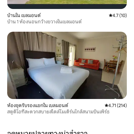
บ้านใน เบลมอนต์
คะแนนเฉลี่ย 4
4.7 (10)
บ้าน 1 ห้องนอนกว้างขวางในเบลมอนต์
ห้องชุดรับรองแขกใน เบลมอนต์
คะแนนเฉลี่ย 4.7
4.71 (214)
สตูดิโอที่สะดวกสบายสไตล์โมเดิร์นใกล้สนามบินเพิร์ธ
จุดหมายปลายทางน่าสำรวจ