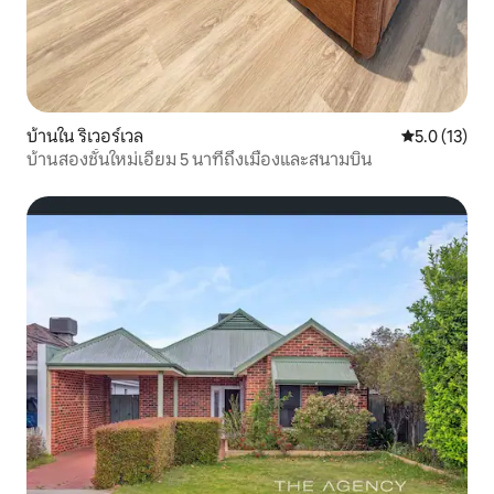
บ้านใน ริเวอร์เวล
คะแนนเฉลี่ย 5
5.0 (13)
บ้านสองชั้นใหม่เอี่ยม 5 นาทีถึงเมืองและสนามบิน