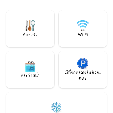
ปลอดภัย 2 คัน Wi-Fi
กาแฟ ชา ของว่าง และเครื่องดื่มฟรี ห้ามสูบ
พบได้ทั่วทุกพื้นที่ ขับรถไม่นานก็ถึงย่าน
บุหรี่🚭 ห้องน้ำและห้องอาบน้ำส่วนตัว ไม่ใช้
ศูนย์กลางธุรกิจเพิร์ธ เหมาะอย่างยิ่งสำ
ร่วมกัน🤩 ✈️ขับรถ 6 นาทีถึงท่าเรือ ขับรถ 10
มืออาชีพ ผู้ย้ายถิ่น
นาทีถึงย่านศูนย์กลางธุรกิจ P️✅1 รถยนต์
บริการรับส่งสนามบินในราคาเพิ่มเติม $25
ต่อเที่ยว โดยต้องจองล่วงหน้า
ห้องครัว
Wi-Fi
มีที่จอดรถฟรีบริเวณ
สระว่ายน้ำ
ที่พัก