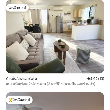
โดนใจเกสต์
โดนใจเกสต์
บ้านใน โคลเวอร์เดล
คะแนนเฉลี่ย 4.
4.92 (13)
แกรนนี่แฟลต 2 ห้องนอน (3 นาทีถึงสนามบินและร้านค้า)
โดนใจเกสต์
โดนใจเกสต์ที่สุด