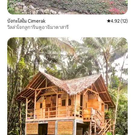
บังกะโลใน Cimerak
คะแนนเฉลี่ย 4.
4.92 (12)
วิลล่าโจกลูการินดูอาจิมาดาสารี