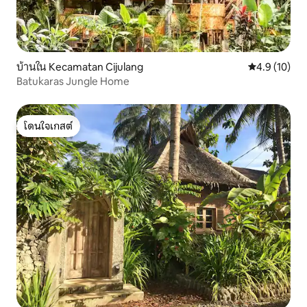
บ้านใน Kecamatan Cijulang
คะแนนเฉลี่ย 4
4.9 (10)
Batukaras Jungle Home
โดนใจเกสต์
โดนใจเกสต์