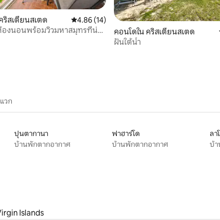
คริสเตียนสเตด
คะแนนเฉลี่ย 4.86 จาก 5, 14 รีวิว
4.86 (14)
้องนอนพร้อมวิวมหาสมุทรที่น่า
61 รีวิว
คอนโดใน คริสเตียนสเตด
ใจ!
ฝันใต้น้ำ
ะแวก
ปุนตากานา
ฟาฮาร์โด
ลา
บ้านพักตากอากาศ
บ้านพักตากอากาศ
บ้
irgin Islands