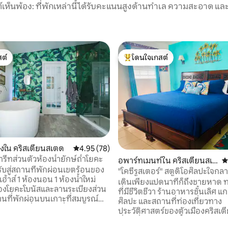
์เห็นพ้อง: ที่พักเหล่านี้ได้รับคะแนนสูงด้านทำเล ความสะอาด และ
ต์
โดนใจเกสต์
ต์
โดนใจเกสต์ที่สุด
องใน คริสเตียนสเตด
คะแนนเฉลี่ย 4.95 จาก 5, 78 รีวิว
4.95 (78)
รีทส่วนตัวห้องน้ำยักษ์ถ้ำโยคะ
อพาร์ทเมนท์ใน คริสเตียนสเต
ค
รับสู่สถานที่พักผ่อนเขตร้อนของ
ด
"โคซี่รูสเตอร์" สตูดิโอศิลปะใจกล
เฮ้าส์ 1 ห้องนอน 1 ห้องน้ำใหม่
คริสเตียนสเตด
เดินเพียงแปดนาทีก็ถึงชายหาด ท
ห้องโยคะโบนัสและลานระเบียงส่วน
ที่มีชีวิตชีวา ร้านอาหารชั้นเลิศ แก
านที่พักผ่อนบนเกาะที่สมบูรณ์
ศิลปะ และสถานที่ท่องเที่ยวทาง
 สถานที่พักผ่อนที่กว้างขวาง
ประวัติศาสตร์ของตัวเมืองคริสเ
งอยู่ใจกลางเซนต์ครอยมีสิ่งอำนวย
ที่พักที่มีเสน่ห์แห่งนี้เต็มไปด้วย
ที่ทันสมัยพร้อมพื้นที่กลางแจ้ง