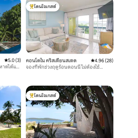
โดนใจเกสต์
โดนใจเกสต์ที่สุด
คะแนนเฉลี่ย 5.0 จาก 5, 3 รีวิว
5.0 (3)
คอนโดใน คริสเตียนสเตด
คะแนนเฉลี่ย 4.96 จาก 5,
4.96 (28)
หาดได้แค่
จองที่พักช่วงฤดูร้อนตอนนี้ ไม่ต้องใช้
หนังสือเดินทาง!
โดนใจเกสต์
โดนใจเกสต์ที่สุด