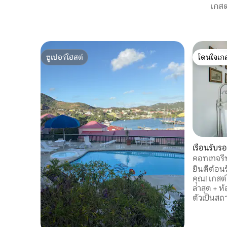
เกสต
ซูเปอร์โฮสต์
โดนใจเกส
ซูเปอร์โฮสต์
โดนใจเกส
เรือนรับร
คอทเทจรีท
ยินดีต้อน
คุณ! เกสต์
ล่าสุด + 
ตัวเป็นสถ
แบบของคุณ
แห่งนี้ตั้
ความสะดวก