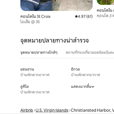
คอนโดใน 
คอนโด 3 ห
คอนโดใน St Croix
คะแนนเฉลี่ย 4.97 จาก 5, 
4.97 (61)
ตื่นตาตื่น
ไอเสีย @ 35
จุดหมายปลายทางน่าสำรวจ
จุดหมายปลายทางใกล้ๆ
สถานที่ท่องเที่ยวยอดนิยมในล
แซนฮวน
อิกวย
บ้านพักตากอากาศ
บ้านพักตากอากาศ
ลูคีโย
แสดงมากขึ้น
บ้านพักตากอากาศ
Airbnb
U.S. Virgin Islands
Christiansted Harbor, V