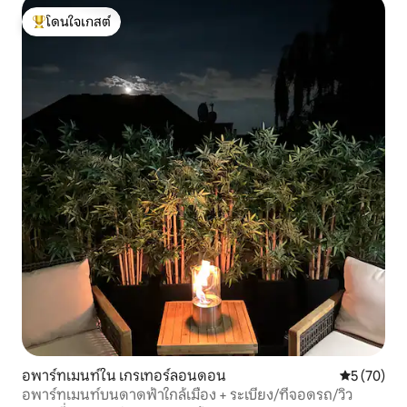
โดนใจเกสต์
โดนใจเกสต์ที่สุด
อพาร์ทเมนท์ใน เกรเทอร์ลอนดอน
คะแนนเฉลี่ย
5 (70)
อพาร์ทเมนท์บนดาดฟ้าใกล้เมือง + ระเบียง/ที่จอดรถ/วิว