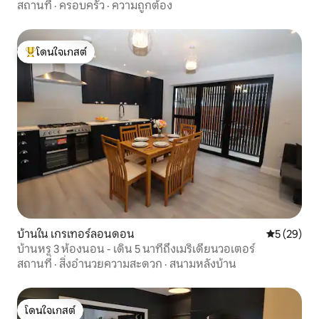
สถานที่
·
ครอบครัว
·
ความถูกต้อง
โดนใจเกสต์
โดนใจเกสต์ที่สุด
บ้านใน เกรเทอร์ลอนดอน
คะแนนเฉลี่ย
5 (29)
บ้านหรู 3 ห้องนอน - เดิน 5 นาทีถึงเมริเดียนวอเตอร์
สถานที่
·
สิ่งอำนวยความสะดวก
·
สนามหลังบ้าน
โดนใจเกสต์
โดนใจเกสต์