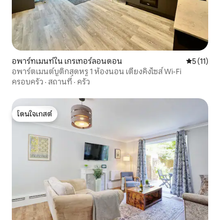
อพาร์ทเมนท์ใน เกรเทอร์ลอนดอน
คะแนนเฉลี่ย
5 (11)
อพาร์ตเมนต์บูติกสุดหรู 1 ห้องนอน เตียงคิงไซส์ Wi-Fi
ครอบครัว
·
สถานที่
·
ครัว
โดนใจเกสต์
โดนใจเกสต์