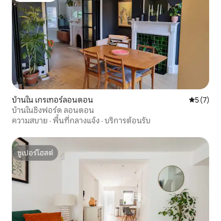
บ้านใน เกรเทอร์ลอนดอน
คะแนนเฉลี่
5 (7)
บ้านในชิงฟอร์ด ลอนดอน
ความสบาย
·
พื้นที่กลางแจ้ง
·
บริการต้อนรับ
ซูเปอร์โฮสต์
ซูเปอร์โฮสต์