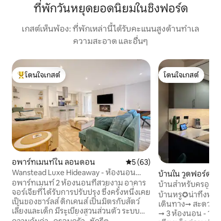
ที่พักวันหยุดยอดนิยมในชิงฟอร์ด
เกสต์เห็นพ้อง: ที่พักเหล่านี้ได้รับคะแนนสูงด้านทำเล
ความสะอาด และอื่นๆ
โดนใจเกสต์
โดนใจเกสต์
โดนใจเกสต์ที่สุด
โดนใจเกสต์
อพาร์ทเมนท์ใน ลอนดอน
คะแนนเฉลี่ย 5 จาก 5, 63 รีวิว
5 (63)
Wanstead Luxe Hideaway - ห้องนอน
บ้านใน วูดฟอร์ด
หรูหรา 2 ห้อง
อพาร์ทเมนท์ 2 ห้องนอนที่สวยงาม อาคาร
บ้านสำหรับครอบคร
จอร์เจียที่ได้รับการปรับปรุง ซึ่งครั้งหนึ่งเคย
ถึงรถไฟ - อ่างน้ำร้
บ้านหรู✪น่าทึ่งพร
เป็นของชาร์ลส์ ดิกเคนส์ เป็นมิตรกับสัตว์
เดินทาง➞ สะดวกจา
เลี้ยงและเด็ก มีระเบียงสวนส่วนตัว ระบบ
➞ 3 ห้องนอน - 1xKi
ทำความร้อนใต้พื้นทั่วทั้งอพาร์ทเมนท์และ