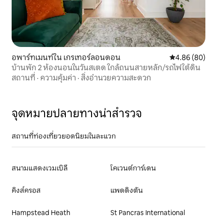
อพาร์ทเมนท์ใน เกรเทอร์ลอนดอน
คะแนนเฉลี่ย 4.8
4.86 (80)
บ้านพัก 2 ห้องนอนในวันสเตด ใกล้ถนนสายหลัก/รถไฟใต้ดิน
สถานที่
·
ความคุ้มค่า
·
สิ่งอำนวยความสะดวก
จุดหมายปลายทางน่าสำรวจ
สถานที่ท่องเที่ยวยอดนิยมในละแวก
สนามแสดงเวมเบิลี
โคเวนต์การ์เดน
คิงส์ครอส
แพดดิงตัน
Hampstead Heath
St Pancras International