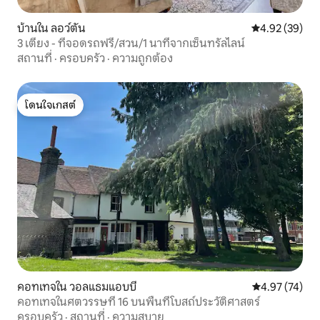
บ้านใน ลอว์ตัน
คะแนนเฉลี่ย 4.
4.92 (39)
3 เตียง - ที่จอดรถฟรี/สวน/1 นาทีจากเซ็นทรัลไลน์
สถานที่
·
ครอบครัว
·
ความถูกต้อง
โดนใจเกสต์
โดนใจเกสต์
คอทเทจใน วอลแธมแอบบี
คะแนนเฉลี่ย 4.
4.97 (74)
คอทเทจในศตวรรษที่ 16 บนพื้นที่โบสถ์ประวัติศาสตร์
ครอบครัว
·
สถานที่
·
ความสบาย