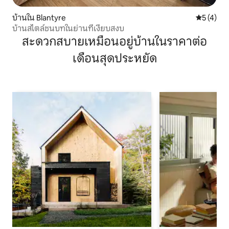
บ้านใน Blantyre
คะแนนเฉลี่
5 (4)
บ้านสไตล์ชนบทในย่านที่เงียบสงบ
สะดวกสบายเหมือนอยู่บ้านในราคาต่อ
เดือนสุดประหยัด