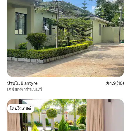
บ้านใน Blantyre
คะแนนเฉลี่ย 4
4.9 (10)
เคย์สอพาร์ทเมนท์
โดนใจเกสต์
โดนใจเกสต์