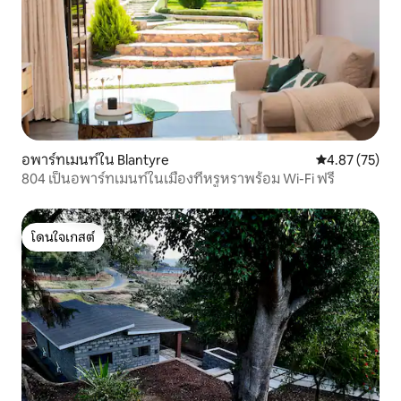
อพาร์ทเมนท์ใน Blantyre
คะแนนเฉลี่ย 4.
4.87 (75)
804 เป็นอพาร์ทเมนท์ในเมืองที่หรูหราพร้อม Wi-Fi ฟรี
โดนใจเกสต์
โดนใจเกสต์