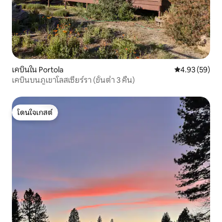
เคบินใน Portola
คะแนนเฉลี่ย 4.
4.93 (59)
เคบินบนภูเขาโลสเซียร์รา (ขั้นต่ำ 3 คืน)
โดนใจเกสต์
โดนใจเกสต์