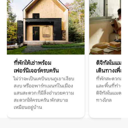
ที่พักให้เช่าพร้อม
ดิจิทัลโนแมด
เฟอร์นิเจอร์ครบครัน
เดินทางเพื่อ
ไม่ว่าจะเป็นเคบินบนภูเขาเงียบ
ที่พักสะดวกสบา
สงบ หรืออพาร์ทเมนท์ในเมือง
และพื้นที่ทำงา
แสนสะดวก ก็มีสิ่งอำนวยความ
ดิจิทัลโนแมดแ
สะดวกให้ครบครัน พักสบาย
ทางไกล
เหมือนอยู่บ้าน