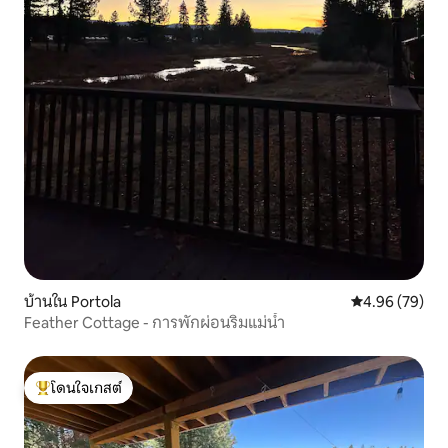
บ้านใน Portola
คะแนนเฉลี่ย 4.
4.96 (79)
Feather Cottage - การพักผ่อนริมแม่น้ำ
โดนใจเกสต์
โดนใจเกสต์ที่สุด