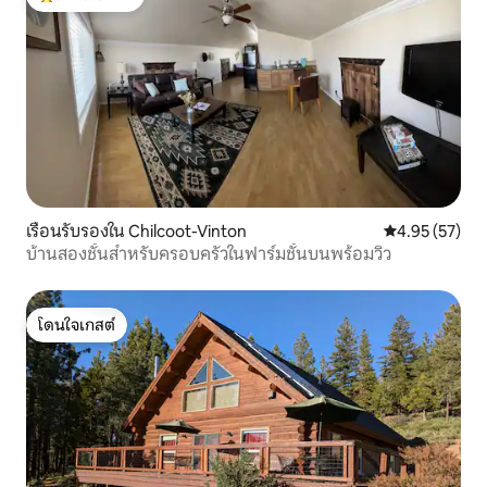
โดนใจเกสต์ที่สุด
เรือนรับรองใน Chilcoot-Vinton
คะแนนเฉลี่ย 4.
4.95 (57)
บ้านสองชั้นสำหรับครอบครัวในฟาร์มชั้นบนพร้อมวิว
โดนใจเกสต์
โดนใจเกสต์