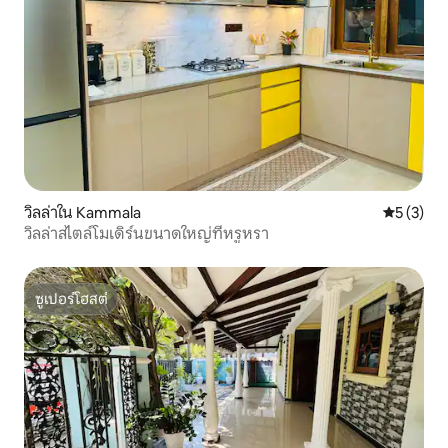
วิลล่าใน Kammala
คะแนนเฉลี่
5 (3)
วิลล่าสไตล์โมเดิร์นขนาดใหญ่ที่หรูหรา
ซูเปอร์โฮสต์
ซูเปอร์โฮสต์