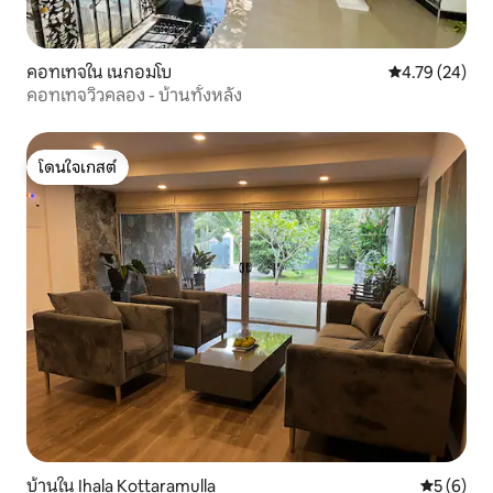
คอทเทจใน เนกอมโบ
คะแนนเฉลี่ย 4.
4.79 (24)
คอทเทจวิวคลอง - บ้านทั้งหลัง
โดนใจเกสต์
โดนใจเกสต์
บ้านใน Ihala Kottaramulla
คะแนนเฉลี่
5 (6)