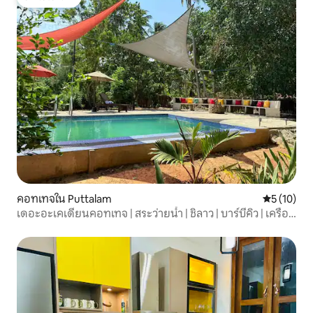
โดนใจเกสต์
คอทเทจใน Puttalam
คะแนนเฉลี่ย
5 (10)
เดอะอะเคเดียนคอทเทจ | สระว่ายน้ำ | ชิลาว | บาร์บีคิว | เครื่อง
ปรับอากาศ