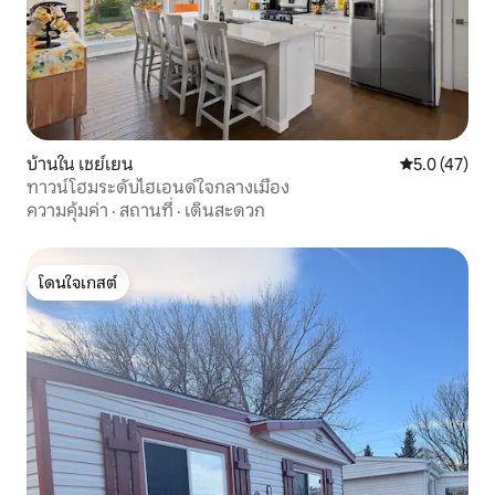
บ้านใน เชย์เยน
คะแนนเฉลี่ย 5
5.0 (47)
ทาวน์โฮมระดับไฮเอนด์ใจกลางเมือง
ความคุ้มค่า
·
สถานที่
·
เดินสะดวก
โดนใจเกสต์
โดนใจเกสต์