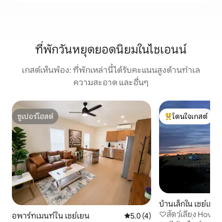
ที่พักวันหยุดยอดนิยมในไชเอนน์
เกสต์เห็นพ้อง: ที่พักเหล่านี้ได้รับคะแนนสูงด้านทำเล
ความสะอาด และอื่นๆ
ซูเปอร์โฮสต์
โดนใจเกสต์
ซูเปอร์โฮสต์
โดนใจเกสต์ที่สุด
บ้านเล็กใน เชย์เยน
♡สัตว์เลี้ยง Hove
อพาร์ทเมนท์ใน เชย์เยน
คะแนนเฉลี่ย 5.0 จาก 5, 4 รีวิว
5.0 (4)