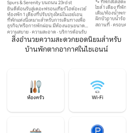
-20% คืนที่ 2,3
🐾 ที่พักสไตล์ตะวั
Spurs & Serenity บนถนน 23rd st
ไซส์ 1 เตียง ที่พักที
ยินดีต้อนรับสู่เดอะฟรอนเทียร์ไฮด์อะเวย์
เติม/ห้องน้ำพกพา 
ห้องพัก 1 เตียงที่ปรับปรุงใหม่ในเชย์เอน
ฝักบัวอาบน้ำร้อนก
ที่พักแห่งนี้เหมาะสำหรับการเดินทางเพื่อ
สัตว์เลี้ยง 2 ตัวเข้
สถานที่
·
ครอบครัว
ธุรกิจ/หรือการพักผ่อน มีห้องนอนขนาดคิง
ได้รับอนุมัติ 10 ดอ
ไซส์ ห้องครัวอุปกรณ์ครบครัน เครื่องใช้
ความสบาย
·
ความสะอาด
·
บริการต้อนรับ
ไมล์ ห่างจากเมือง 
ไฟฟ้าเหล็กกล้าไร้สนิม สมาร์ททีวี Wi-Fi
สิ่งอำนวยความสะดวกยอดนิยมสำหรับ
นาที ส่วนลดกว่า 2
ความเร็วสูง เครื่องซักผ้าและเครื่องอบผ้า
ระยะยาว! การเข้าถึ
บ้านพักตากอากาศในไชเอนน์
ส่วนตัว และห้องน้ำที่ได้รับการปรับปรุงใหม่
ว่าง* พื้นที่สังสรร
สวนสาธารณะที่เหมาะสำหรับสัตว์เลี้ยงอยู่
สุขา และห้องครัว 
ห่างออกไป 2 ช่วงตึก และมีการตกแต่งอย่าง
ทำให้ผู้เข้าพักตัดสิ
พิถีพิถัน คุณจะอยู่ห่างจาก Frontier Days
สอบถามผ่านข้อความ เกม กองไฟ ม้
ใจกลางเมืองเชย์เอน ร้านอาหาร แหล่งช้อป
และผึ้ง ถนนโคลนแ
ปิ้ง และสถานที่ท่องเที่ยวในท้องถิ่นเพียงไม่
กี่นาที เจ้าของที่พักในท้องถิ่นเป็นมิตรและ
ติดต่อได้เมื่อต้องการ
ห้องครัว
Wi-Fi