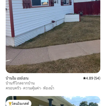
บ้านใน เชย์เยน
คะแนนเฉลี่ย 4.
4.89 (54)
บ้านที่ไกลจากบ้าน
ครอบครัว
·
ความคุ้มค่า
·
ห้องน้ำ
โดนใจเกสต์