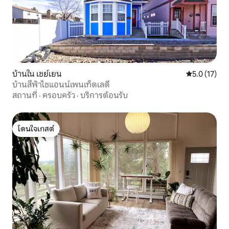
บ้านใน เชย์เยน
คะแนนเฉลี่ย 5
5.0 (17)
บ้านสีฟ้าไชแอนน์เพนเท็ดเลดี้
สถานที่
·
ครอบครัว
·
บริการต้อนรับ
โดนใจเกสต์
โดนใจเกสต์