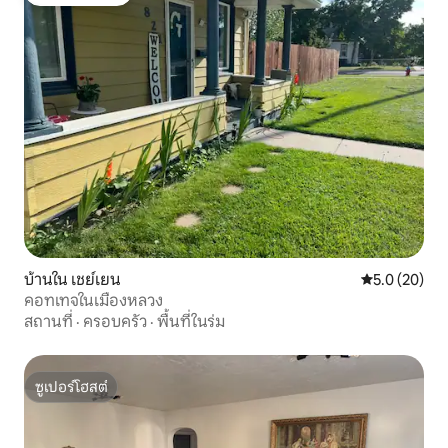
โดนใจเกสต์ที่สุด
บ้านใน เชย์เยน
คะแนนเฉลี่ย 5
5.0 (20)
คอทเทจในเมืองหลวง
สถานที่
·
ครอบครัว
·
พื้นที่ในร่ม
ซูเปอร์โฮสต์
ซูเปอร์โฮสต์