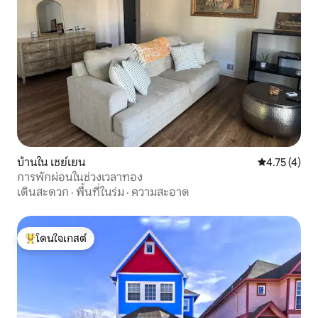
บ้านใน เชย์เยน
คะแนนเฉลี่ย 4
4.75 (4)
การพักผ่อนในช่วงเวลาทอง
เดินสะดวก
·
พื้นที่ในร่ม
·
ความสะอาด
โดนใจเกสต์
โดนใจเกสต์ที่สุด