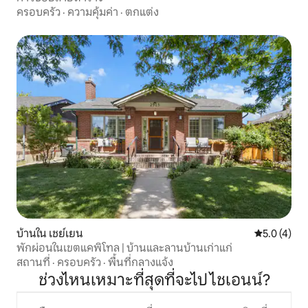
ครอบครัว
·
ความคุ้มค่า
·
ตกแต่ง
บ้านใน เชย์เยน
คะแนนเฉลี่ย 
5.0 (4)
พักผ่อนในเขตแคพิโทล | บ้านและลานบ้านเก่าแก่
สถานที่
·
ครอบครัว
·
พื้นที่กลางแจ้ง
ช่วงไหนเหมาะที่สุดที่จะไป ไชเอนน์?