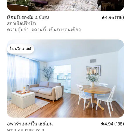
เรือนรับรองใน เชย์เยน
คะแนนเฉลี่ย 4.9
4.96 (116)
สกายไลน์รีทรีท
ความคุ้มค่า
·
สถานที่
·
เดินทางคนเดียว
โดนใจเกสต์
โดนใจเกสต์
อพาร์ทเมนท์ใน เชย์เยน
คะแนนเฉลี่ย 4.9
4.94 (138)
คาวบอยลายตาราง