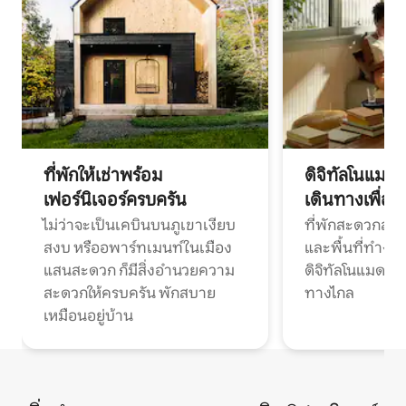
ที่พักให้เช่าพร้อม
ดิจิทัลโนแมด
เฟอร์นิเจอร์ครบครัน
เดินทางเพื่อ
ไม่ว่าจะเป็นเคบินบนภูเขาเงียบ
ที่พักสะดวกสบา
สงบ หรืออพาร์ทเมนท์ในเมือง
และพื้นที่ทำงา
แสนสะดวก ก็มีสิ่งอำนวยความ
ดิจิทัลโนแมดแ
สะดวกให้ครบครัน พักสบาย
ทางไกล
เหมือนอยู่บ้าน