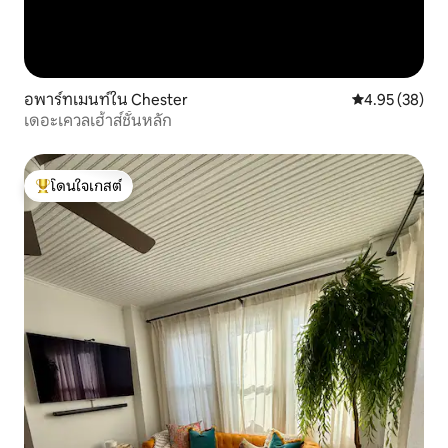
อพาร์ทเมนท์ใน Chester
คะแนนเฉลี่ย 4.
4.95 (38)
เดอะเควลเฮ้าส์ชั้นหลัก
โดนใจเกสต์
โดนใจเกสต์ที่สุด