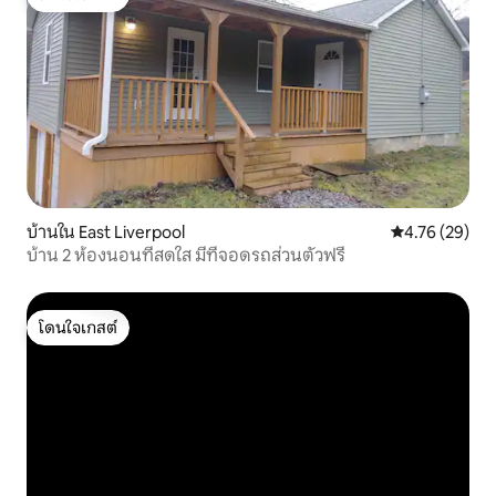
โดนใจเกสต์
บ้านใน East Liverpool
คะแนนเฉลี่ย 4.
4.76 (29)
บ้าน 2 ห้องนอนที่สดใส มีที่จอดรถส่วนตัวฟรี
โดนใจเกสต์
โดนใจเกสต์