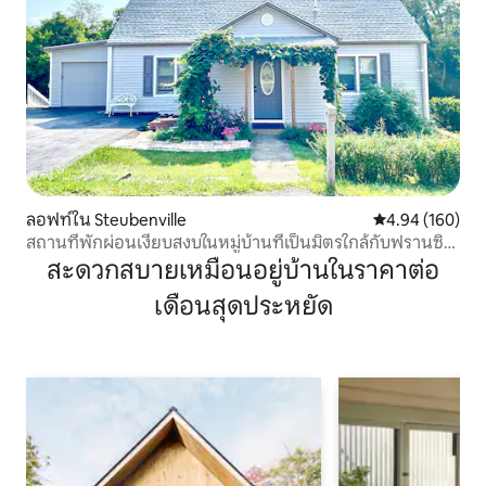
ลอฟท์ใน Steubenville
คะแนนเฉลี่ย 4.9
4.94 (160)
สถานที่พักผ่อนเงียบสงบในหมู่บ้านที่เป็นมิตรใกล้กับฟรานซิส
คัน
สะดวกสบายเหมือนอยู่บ้านในราคาต่อ
เดือนสุดประหยัด