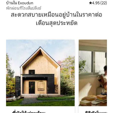
บ้านใน Exoudun
คะแนนเฉลี่ย 4.
4.95 (22)
พักผ่อนที่โรงสีแปล็งช์
สะดวกสบายเหมือนอยู่บ้านในราคาต่อ
เดือนสุดประหยัด