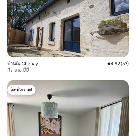
ซูเปอร์โฮสต์
บ้านใน Chenay
คะแนนเฉลี่ย 4.
4.92 (53)
กีต เลอ บีบี
โดนใจเกสต์
โดนใจเกสต์