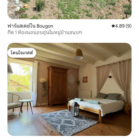
ฟาร์มสเตย์ใน Bougon
คะแนนเฉลี่ย 4
4.89 (9)
กีต 1 ห้องนอนอบอุ่นในหมู่บ้านชนบท
โดนใจเกสต์
โดนใจเกสต์