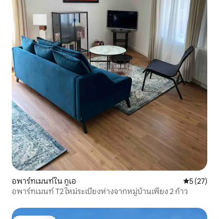
อพาร์ทเมนท์ใน กูเอ
คะแนนเฉลี่ย
5 (27)
อพาร์ทเมนท์ T2 ใหม่ระเบียงห่างจากหมู่บ้านเพียง 2 ก้าว