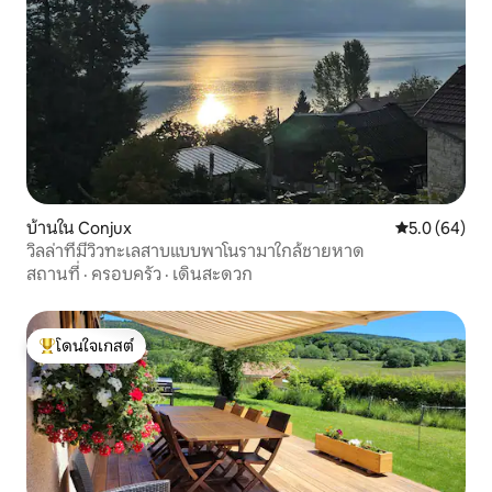
บ้านใน Conjux
คะแนนเฉลี่ย 5
5.0 (64)
วิลล่าที่มีวิวทะเลสาบแบบพาโนรามาใกล้ชายหาด
สถานที่
·
ครอบครัว
·
เดินสะดวก
โดนใจเกสต์
โดนใจเกสต์ที่สุด