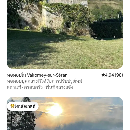
หอคอยใน Valromey-sur-Séran
คะแนนเฉลี่ย 4.9
4.94 (98)
หอคอยยุคกลางที่ได้รับการปรับปรุงใหม่
สถานที่
·
ครอบครัว
·
พื้นที่กลางแจ้ง
โดนใจเกสต์
โดนใจเกสต์ที่สุด