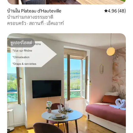
บ้านใน Plateau d'Hauteville
คะแนนเฉลี่ย 4.
4.96 (48)
บ้านท่ามกลางธรรมชาติ
ครอบครัว
·
สถานที่
·
เช็คเอาท์
ซูเปอร์โฮสต์
ซูเปอร์โฮสต์