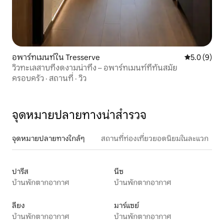
อพาร์ทเมนท์ใน Tresserve
คะแนนเฉลี่ย 
5.0 (9)
วิวทะเลสาบที่งดงามน่าทึ่ง – อพาร์ทเมนท์ที่ทันสมัย
ครอบครัว
·
สถานที่
·
วิว
จุดหมายปลายทางน่าสำรวจ
จุดหมายปลายทางใกล้ๆ
สถานที่ท่องเที่ยวยอดนิยมในละแวก
ปารีส
นีซ
บ้านพักตากอากาศ
บ้านพักตากอากาศ
ลียง
มาร์แซย์
บ้านพักตากอากาศ
บ้านพักตากอากาศ