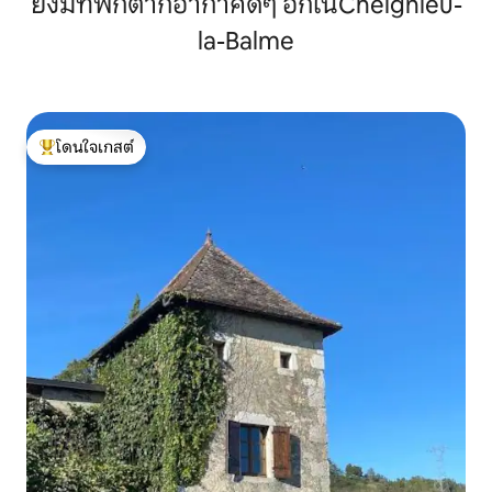
ยังมีที่พักตากอากาศดีๆ อีกในCheignieu-
la-Balme
โดนใจเกสต์
โดนใจเกสต์ที่สุด