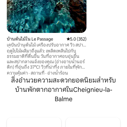
ร้อน / ราเคล็ต / ซา
บริการตามการจอง (
ก่อนคุณมาถึง)
บ้านต้นไม้ใน Le Passage
คะแนนเฉลี่ย 5.0 จาก 5, 352 รีวิว
5.0 (352)
เคบินบ้านต้นไม้ เครื่องปรับอากาศ วิว สปา
น้ำร้อน/น้ำเย็นส่วนตัว
ฤดูใบไม้ผลิมาถึงแล้ว: เพลิดเพลินไปกับ
ธรรมชาติที่ตื่นขึ้น วันที่อากาศอบอุ่นขึ้น
และสปากลางแจ้งของคุณ (อ่างอาบน้ำนอร์
ดิก) ที่อุ่นถึง 37°C! วิวที่น่าทึ่ง ภายในที่พัก
อบอุ่นพร้อมโปรเจคเตอร์วิดีโอ สถานที่พัก
ความคุ้มค่า
·
สถานที่
·
อ่างน้ำร้อน
ผ่อนท่ามกลางธรรมชาติที่เหมาะสำหรับ
สิ่งอำนวยความสะดวกยอดนิยมสำหรับ
การผ่อนคลายและเติมพลัง ✨ มีโอกาส
บ้านพักตากอากาศในCheignieu-la-
พิเศษใช่ไหม? ยกระดับการเข้าพักของคุณ
ด้วยตัวเลือก “โรแมนติก” (กลีบดอกไม้
Balme
เทียน LED) หรือ “ยามค่ำคืนที่แสนสดใส”
(พร้อมแชมเปญ) เหมาะสำหรับการ
เซอร์ไพรส์คู่รักของคุณ! (รายละเอียดและ
ราคาอยู่ในส่วน “หมายเหตุอื่นๆ” ด้านล่าง
👇)