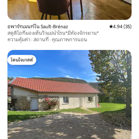
อพาร์ทเมนท์ใน Sault-Brénaz
คะแนนเฉลี่ย 4.
4.94 (35)
สตูดิโอที่มองเห็นวิวแม่น้ำโรน*มีห้องจักรยาน*
ความคุ้มค่า
·
สถานที่
·
คุณภาพการนอน
โดนใจเกสต์
โดนใจเกสต์