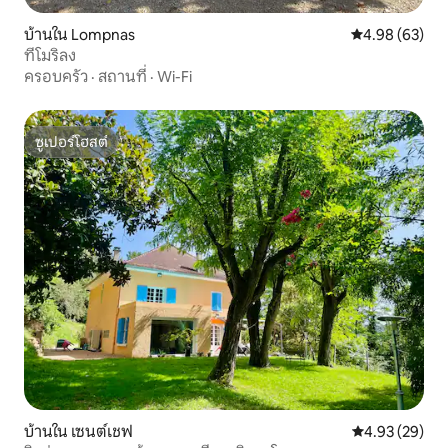
บ้านใน Lompnas
คะแนนเฉลี่ย 4.
4.98 (63)
ที่โมริลง
ครอบครัว
·
สถานที่
·
Wi-Fi
ซูเปอร์โฮสต์
ซูเปอร์โฮสต์
บ้านใน เซนต์เชฟ
คะแนนเฉลี่ย 4.
4.93 (29)