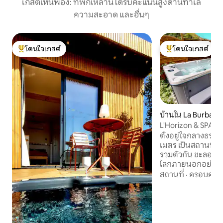
เกสต์เห็นพ้อง: ที่พักเหล่านี้ได้รับคะแนนสูงด้านทำเล
ความสะอาด และอื่นๆ
โดนใจเกสต์
โดนใจเกสต์
โดนใจเกสต์ที่สุด
โดนใจเกสต์ที่สุด
บ้านใน La Burban
L'Horizon & SPA - 
ธรรมชาติ
ตั้งอยู่ใจกลางธรรม
เมตร เป็นสถานที่ท
รวมตัวกัน ชะลอคว
โลกภายนอกอย่างแท้จ
หรือไม่มีทารก) หลังจากวันที่เงียบสงบ ให้
สถานที่
·
ครอบครัว
เพลิดเพลินกับสปากล
37.5°C ตลอดทั้งปี เม
ดื่มด่ำกับความสงบ 
ธรรมชาติโดยรอบ ตะกร้าอาหารเช้า /
ตะกร้าอาหารค่ำ 