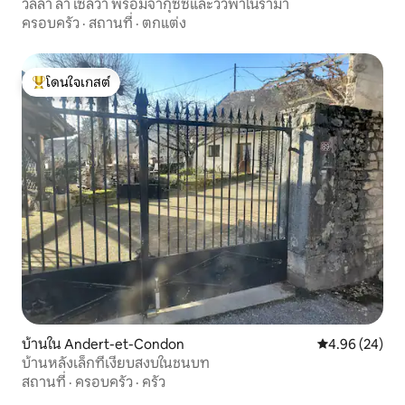
วิลล่า ลา เซลวา พร้อมจากุซซี่และวิวพาโนรามา
ครอบครัว
·
สถานที่
·
ตกแต่ง
โดนใจเกสต์
โดนใจเกสต์ที่สุด
บ้านใน Andert-et-Condon
คะแนนเฉลี่ย 4.
4.96 (24)
บ้านหลังเล็กที่เงียบสงบในชนบท
สถานที่
·
ครอบครัว
·
ครัว