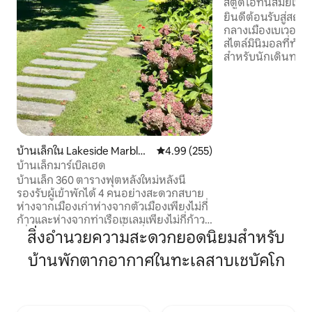
สตูดิโอทันสมัยเบเวอ
สงบ
ยินดีต้อนรับสู่สถาน
กลางเมืองเบเวอร์ลี 
สไตล์มินิมอลที่ทัน
สำหรับนักเดินทางคน
ต้องการความสะดว
ทางเข้าส่วนตัว ห้อง
ที่ออกแบบมาเพื่อสร
สมาธิหรือผ่อนคลา
พักระยะสั้นและการพ
โปรดทราบ: ห้ามสูบบุ
เข้าพัก จองที่พักของคุณและเพลิดเพลินกับ
บ้านเล็กใน Lakeside Marbleh
คะแนนเฉลี่ย 4.99 จาก 5, 255 รีวิว
4.99 (255)
ที่พักที่สงบใกล้กั
ead
บ้านเล็กมาร์เบิลเฮด
และการผจญภัย!
บ้านเล็ก 360 ตารางฟุตหลังใหม่หลังนี้
รองรับผู้เข้าพักได้ 4 คนอย่างสะดวกสบาย
ห่างจากเมืองเก่าห่างจากตัวเมืองเพียงไม่กี่
ก้าวและห่างจากท่าเรือเซเลมเพียงไม่กี่ก้าว
เพื่อชมพระอาทิตย์ตกที่น่าทึ่ง บ้านพักแห่ง
สิ่งอำนวยความสะดวกยอดนิยมสำหรับ
นี้ตั้งอยู่ในสนามหลังบ้านส่วนตัวที่เต็มไป
บ้านพักตากอากาศในทะเลสาบเชบัคโก
ด้วยป่าของบ้านของเรา ห้องครัวมีตู้เย็น
ขนาดเล็กหม้อทอดอากาศร้อนจานร้อน
พร้อมหม้อและกระทะเตาไมโครเวฟเครื่อง
ปั่นเครื่องปิ้งขนมปังเครื่องชงกาแฟและกา