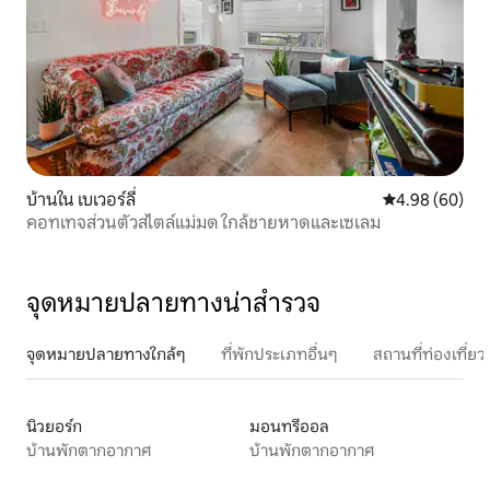
บ้านใน เบเวอร์ลี่
คะแนนเฉลี่ย 4.9
4.98 (60)
คอทเทจส่วนตัวสไตล์แม่มด ใกล้ชายหาดและเซเลม
จุดหมายปลายทางน่าสำรวจ
จุดหมายปลายทางใกล้ๆ
ที่พักประเภทอื่นๆ
สถานที่ท่องเที่
นิวยอร์ก
มอนทรีออล
บ้านพักตากอากาศ
บ้านพักตากอากาศ