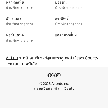
ฟิลาเดลเฟีย
บอสตัน
บ้านพักตากอากาศ
บ้านพักตากอากาศ
เมืองเคเบก
เจอร์ซีซิตี้
บ้านพักตากอากาศ
บ้านพักตากอากาศ
พอร์ตแลนด์
แสดงมากขึ้น
บ้านพักตากอากาศ
Airbnb
สหรัฐอเมริกา
รัฐแมสซาชูเซตส์
Essex County
ทะเลสาบเชบัคโก
© 2026 Airbnb, Inc.
ความเป็นส่วนตัว
เงื่อนไข