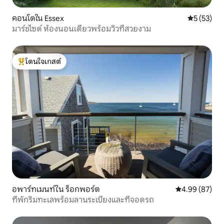
คอนโดใน Essex
คะแนนเฉลี่ย
5 (53)
มาร์ชไซด์ ห้องนอนเดียวพร้อมวิวที่สวยงาม
โดนใจเกสต์
โดนใจเกสต์ที่สุด
อพาร์ทเมนท์ใน ร็อกพอร์ต
คะแนนเฉลี่ย 4.
4.99 (87)
ที่พักริมทะเลพร้อมลานระเบียงและที่จอดรถ