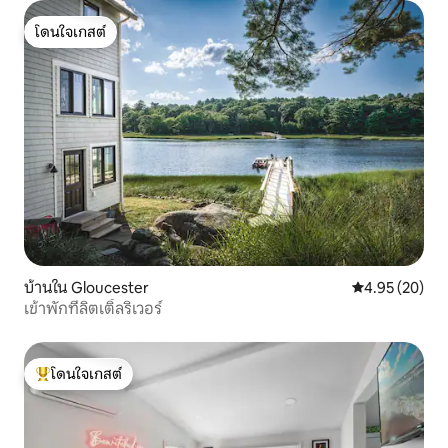
โดนใจเกสต์
โดนใจเกสต์
บ้านใน Gloucester
คะแนนเฉลี่ย 4.
4.95 (20)
เข้าพักที่ลิตเติ้ลริเวอร์
โดนใจเกสต์
โดนใจเกสต์ที่สุด