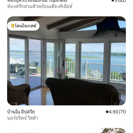
ห้องชุดรับรองแขกใน Topsfield
คะแนนเฉลี่ย
5 (82)
ห้องสวีทส่วนตัวพร้อมเตียงคิงไซส์
โดนใจเกสต์
โดนใจเกสต์ที่สุด
บ้านใน อิปสวิช
คะแนนเฉลี่ย 4.
4.93 (71)
นอร์ธริดจ์ วิสต้า