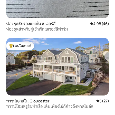
ห้องชุดรับรองแขกใน เบเวอร์ลี่
คะแนนเฉลี่ย 4.
4.98 (46)
ห้องชุดสำหรับผู้เข้าพักเบเวอร์ลีฟาร์ม
โดนใจเกสต์
โดนใจเกสต์ที่สุด
ทาวน์เฮาส์ใน Gloucester
คะแนนเฉลี่ย
5 (27)
ทาวน์โฮมหรูริมท่าเรือ เดินเพียงไม่กี่ก้าวถึงหาดไนล์ส