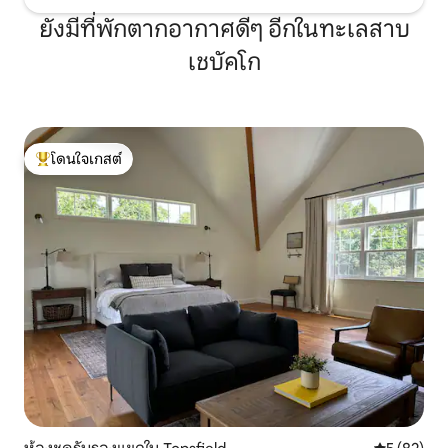
ยังมีที่พักตากอากาศดีๆ อีกในทะเลสาบ
เชบัคโก
โดนใจเกสต์
โดนใจเกสต์ที่สุด