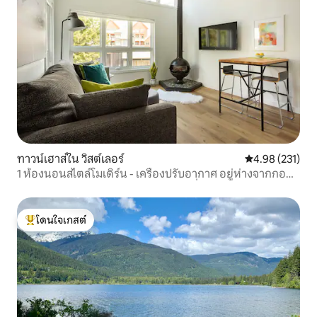
ทาวน์เฮาส์ใน วิสต์เลอร์
คะแนนเฉลี่ย 4.9
4.98 (231)
1 ห้องนอนสไตล์โมเดิร์น - เครื่องปรับอากาศ อยู่ห่างจากกอน
โดลา ทะเลสาบ และทางเดินป่าเพียงไม่กี่นาที
โดนใจเกสต์
โดนใจเกสต์ที่สุด