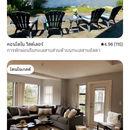
คอนโดใน วิสต์เลอร์
คะแนนเฉลี่ย 4.9
4.96 (110)
การพักผ่อนริมทะเลสาบส่วนตัวบนทะเลสาบอัลตา
โดนใจเกสต์
โดนใจเกสต์