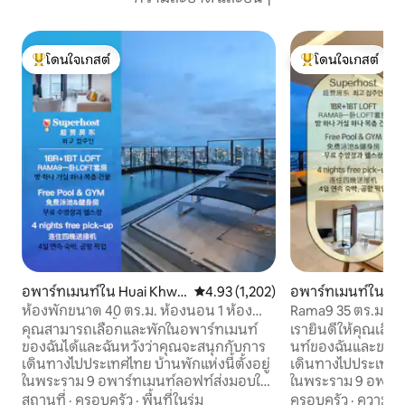
โดนใจเกสต์
โดนใจเกสต์
โดนใจเกสต์ที่สุด
โดนใจเกสต์ที่สุด
อพาร์ทเมนท์ใน Huai Khwa
คะแนนเฉลี่ย 4.93 จาก 5, 1,202 รีวิว
4.93 (1,202)
อพาร์ทเมนท์ใน Kh
ng
wang
ห้องพักขนาด 40 ตร.ม. ห้องนอน 1 ห้อง
Rama9 35 ตร.ม. LO
พร้อมอ่างอาบน้ำ ระเบียง LOFT-D4/พักได้
พร้อมระเบียง D8/พั
คุณสามารถเลือกและพักในอพาร์ทเมนท์
เรายินดีให้คุณเลื
3 คน/สระว่ายน้ำบนดาดฟ้า/ใกล้ RCA/ใกล้
บนดาดฟ้า/ใกล้ R
ของฉันได้และฉันหวังว่าคุณจะสนุกกับการ
นท์ของฉันและขอให
ตลาดรถไฟกลางคืน/ใกล้ทองหล่อ
คืน/ใกล้ตองลอร์
เดินทางไปประเทศไทย บ้านพักแห่งนี้ตั้งอยู่
เดินทางไปประเทศไทย บ้านพักแห่งนี้ตั
ในพระราม 9 อพาร์ทเมนท์ลอฟท์ส่งมอบใน
ในพระราม 9 อพาร์
ปี 2024ห้องพักมีขนาดประมาณ 40 ตาราง
ปี 2024ห้องพักมี
สถานที่
·
ครอบครัว
·
พื้นที่ในร่ม
ครอบครัว
·
ความคุ้