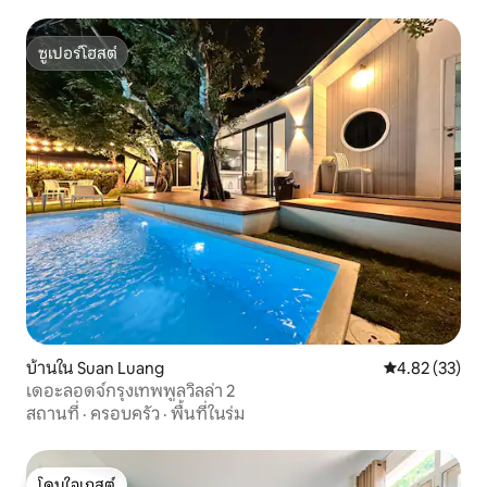
ซูเปอร์โฮสต์
ซูเปอร์โฮสต์
บ้านใน Suan Luang
คะแนนเฉลี่ย 4.
4.82 (33)
เดอะลอดจ์กรุงเทพพูลวิลล่า 2
สถานที่
·
ครอบครัว
·
พื้นที่ในร่ม
โดนใจเกสต์