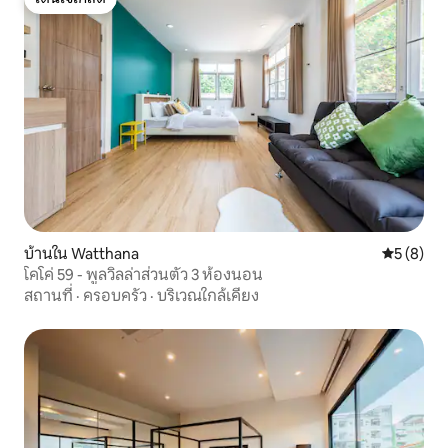
โดนใจเกสต์
บ้านใน Watthana
คะแนนเฉลี่
5 (8)
โคโค่ 59 - พูลวิลล่าส่วนตัว 3 ห้องนอน
สถานที่
·
ครอบครัว
·
บริเวณใกล้เคียง