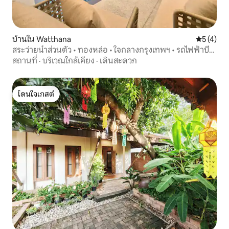
บ้านใน Watthana
คะแนนเฉลี่
5 (4)
สระว่ายน้ำส่วนตัว • ทองหล่อ • ใจกลางกรุงเทพฯ • รถไฟฟ้าบีที
เอส_7-11
สถานที่
·
บริเวณใกล้เคียง
·
เดินสะดวก
โดนใจเกสต์
โดนใจเกสต์