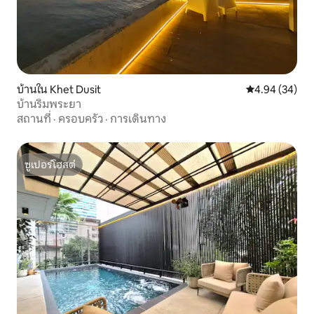
บ้านใน Khet Dusit
คะแนนเฉลี่ย 4.
4.94 (34)
บ้านริมพระยา
สถานที่
·
ครอบครัว
·
การเดินทาง
ซูเปอร์โฮสต์
ซูเปอร์โฮสต์