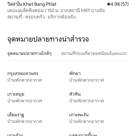
วิลล่าใน Khet Bang Phlat
คะแนนเฉลี่ย 4.
4.98 (57)
เดอะแบล็คคิงดอม / 150 ม. จากสถานี MRT บางอ้อ
สถานที่
·
ครอบครัว
·
บริการต้อนรับ
จุดหมายปลายทางน่าสำรวจ
จุดหมายปลายทางใกล้ๆ
สถานที่ท่องเที่ยวยอดนิยมในละแวก
กรุงเทพมหานคร
พัทยา
บ้านพักตากอากาศ
บ้านพักตากอากาศ
เกาะสมุย
หัวหิน
บ้านพักตากอากาศ
บ้านพักตากอากาศ
เสียมราฐ
เกาะพะงัน
บ้านพักตากอากาศ
บ้านพักตากอากาศ
เกาะช้าง
แสดงมากขึ้น