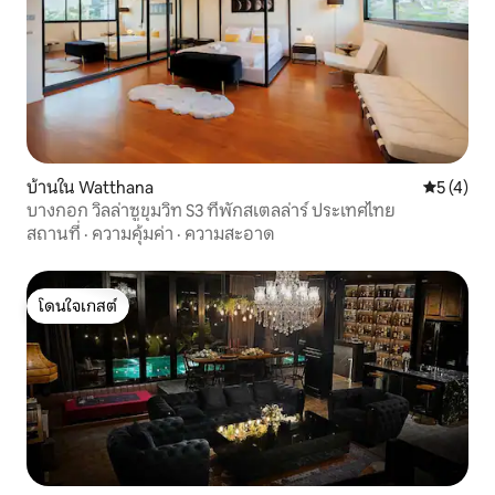
บ้านใน Watthana
คะแนนเฉลี่
5 (4)
บางกอก วิลล่าซูขุมวิท S3 ที่พักสเตลล่าร์ ประเทศไทย
สถานที่
·
ความคุ้มค่า
·
ความสะอาด
โดนใจเกสต์
โดนใจเกสต์