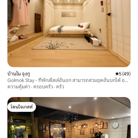
บ้านใน จุงกู
คะแนนเฉลี่ย
5 (49)
Golmok Stay - ที่พักสไตล์ฮันอก สามารถสวมชุดฮันบกได้ อยู่
ห่างจากนัมโพดงและตลาดกลางคืน 5 นาที
ความคุ้มค่า
·
ครอบครัว
·
ครัว
โดนใจเกสต์
โดนใจเกสต์