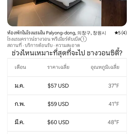
ห้องพักในโรงแรมใน Palyong-dong, 의창구, 창원시
คะแนนเฉลี่
5 (4)
โรงแรมคราวน์ชางวอน พรีเมียร์ดับเบิ้ล①
สถานที่
·
บริการต้อนรับ
·
ความสะอาด
ช่วงไหนเหมาะที่สุดที่จะไป ชางวอนซิตี้?
เดือน
ราคาเฉลี่ย
อุณหภูมิเฉลี่ย
ม.ค.
$57 USD
37°F
ก.พ.
$59 USD
41°F
มี.ค.
$60 USD
48°F