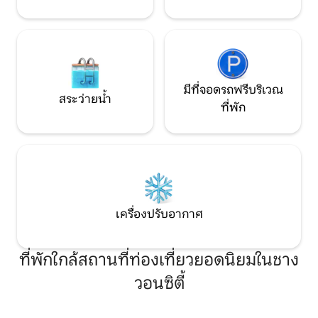
เครื่องปิ้งขนมปังหม้อหุงข้าวไดร์เป่าผม ชุด
เครื่องใช้บนโต๊ะอาหารสำหรับ 8 ท่านชุด
ช้อนส้อมแก้วไวน์เครื่องครัว สิ่ง⚠️อื่นที่ควร
ทราบ⚠️ 1. ห้ามสูบบุหรี่ในอาคาร (มีพื้นที่สูบ
บุหรี่แยกต่างหาก) 2. ทำอาหารในครัวเสริม
(ห้องครัวหลักไม่ใช่แบบบริการตนเอง) 3.
ไม่มีเทียนหรือประทัด อนุญาตให้นำสุนัขเข้า
มีที่จอดรถฟรีบริเวณ
พักได้🐶 (30,000 วอนต่อสุนัข) -3 กก. หรือ
สระว่ายน้ำ
ที่พัก
น้อยกว่าไม่เกิน 2 ถ่านบาร์บีคิวค่าเช่าเตา
ย่าง: 30,000 วอน (สำหรับ 4 คน) นอกจากนี้
ยังสามารถใช้ถ่านเพิ่มได้อีก 10,000 วอน/
ฝน มีหลุมก่อไฟ เครื่องคาราโอเกะให้เช่า:
สอบถาม
เครื่องปรับอากาศ
ที่พักใกล้สถานที่ท่องเที่ยวยอดนิยมในชาง
วอนซิตี้