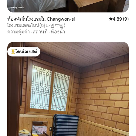
ห้องพักในโรงแรมใน Changwon-si
คะแนนเฉลี่ย 4
4.89 (9)
โรงแรมเดอะไนน์(더나인호텔)
ความคุ้มค่า
·
สถานที่
·
ห้องน้ำ
โดนใจเกสต์
โดนใจเกสต์ที่สุด