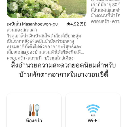
เก่าที่มีอายุ 80 ปี 
สีสันสดใสและต้นไม้
ข้างถนนที่น่ารักก็
หวังว่าคุณจะได้น
ครอบครัว
·
ความคุ้
เคบินใน Masanhoewon-gu
คะแนนเฉลี่ย 4.92 จาก 5, 51 รีวิว
4.92 (51)
เพลิดเพลินกับคานส
สวนของสเตลลา
มีลมพัด และพักจา
วิวภูเขาสีน้ำเงินป่าสนไฟตันไซด์เขียวชอุ่ม
และความคุ้นเคย ไปยังสถานที่ที่ควรค่าแก่
เป็นฉากหลัง🍃 เคบินบำบัดท่ามกลาง
การไปเยือน มีสถานที่ท่องเที่ยว
ธรรมชาติที่เต็มไปด้วยอากาศบริสุทธิ์และ
Danghangpo, ป่า J
เสียงนก🏡 จองบ้านส่วนตัวได้เพียงทีมเดียว
ไดโนเสาร์, Sangjo
(อาคาร 2 ชั้น) และใช้งานได้อย่างสะดวก
ครอบครัว
·
สถานที่
·
บริเวณใกล้เคียง
Wall Road, Songh
สบายจนถึงเวลาดึก ลานกว้างขวาง สวน
Okcheonsa และ Ve
สิ่งอำนวยความสะดวกยอดนิยมสำหรับ
สวยงาม บาร์บีคิวกลางแจ้งสามารถตั้งแคม
Cancer Bridge หากคุณขับรถไปรอบๆ ตง
บ้านพักตากอากาศในชางวอนซิตี้
ป์ได้เมื่อติดตั้งเต็นท์👌 ห้อง 3. ห้องนั่งเล่น
แฮมยอนที่เงียบสงบ
2. ห้องครัว 2 ห้องน้ำ 2 ห้อง (พร้อมฝักบัว
ใจของคุณที่กำลัง
อาบน้ำ) ที่จอดรถสำหรับรถ 8 คันขึ้นไป
ทะเลที่เหมือนทะเ
ครอบครัว คนรู้จัก เพื่อน การรวมตัวเล็กๆ
แวะไปที่ร้านกาแฟวิว
การรวมตัวเป็นกลุ่ม👍 Naeseo IC.
อยู่ทุกที่เพลิดเพล
Dongmasan IC. สถานีมาซันห่างจาก
ไปที่ร้านอาหารที่ไม
อาคารผู้โดยสารด่วน 15 นาที สถานที่
มาในสายตาของคุณเ
Gamcheon Valley ภายใน 10 นาทีโดย
ถิ่น
รถยนต์ เครื่องปรับอากาศในห้องนั่งเล่น
ห้องครัว
Wi-Fi
และแต่ละห้องตู้เย็นเตาแก๊สไมโครเวฟ