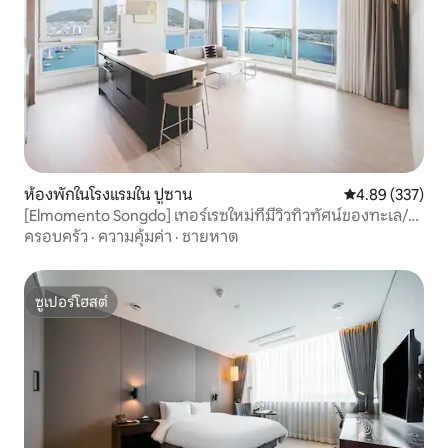
ห้องพักในโรงแรมใน ปูซาน
คะแนนเฉลี่ย 4.8
4.89 (337)
[Elmomento Songdo] เทอร์เรซใหม่ที่มีวิวทิวทัศน์ของทะเล/
แคปซูลกาแฟระดับไฮเอนด์/ชายหาด/POS
ครอบครัว
·
ความคุ้มค่า
·
ชายหาด
ซูเปอร์โฮสต์
ซูเปอร์โฮสต์