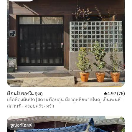
เรือนรับรองใน จุงกู
คะแนนเฉลี่ย 4.
4.97 (76)
เด็กซ็องมินปัก [สถานที่อบอุ่น มีจากุซซี่ขนาดใหญ่ เป็นเพนชั่น
ส่วนตัว] DS private hotel
สถานที่
·
ครอบครัว
·
ครัว
ซูเปอร์โฮสต์
ซูเปอร์โฮสต์