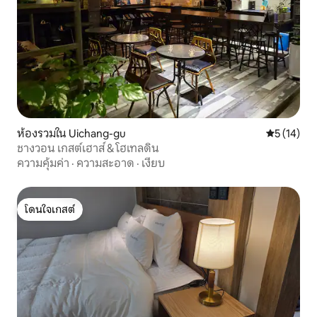
ห้องรวมใน Uichang-gu
คะแนนเฉลี่ย
5 (14)
ชางวอน เกสต์เฮาส์ & โฮเทลดิน
ความคุ้มค่า
·
ความสะอาด
·
เงียบ
โดนใจเกสต์
โดนใจเกสต์