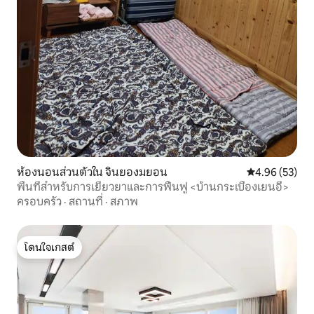
ห้องนอนส่วนตัวใน จินยองมยอน
คะแนนเฉลี่ย 4.
4.96 (53)
พื้นที่สำหรับการเยียวยาและการฟื้นฟู <บ้านกระเบื้องเยนอี>
ครอบครัว
·
สถานที่
·
สภาพ
โดนใจเกสต์
โดนใจเกสต์