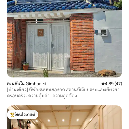
เพนชั่นใน Gimhae-si
คะแนนเฉลี่ย 4.
4.89 (47)
[บ้านเดี่ยว] ที่พักชนบทเชองกก สถานที่เงียบสงบและเยียวยา
ครอบครัว
·
ความคุ้มค่า
·
ความถูกต้อง
โดนใจเกสต์
โดนใจเกสต์ที่สุด