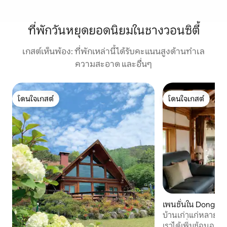
ที่พักวันหยุดยอดนิยมในชางวอนซิตี้
เกสต์เห็นพ้อง: ที่พักเหล่านี้ได้รับคะแนนสูงด้านทำเล
ความสะอาด และอื่นๆ
โดนใจเกสต์
โดนใจเกสต์
โดนใจเกสต์
โดนใจเกสต์
เพนชั่นใน Dongha
Goseong
บ้านเก่าแก่หลายร้
(บ้านเดี่ยว) วางใจไ
เราได้เพิ่มช้อนอาร