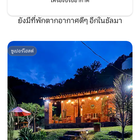
เครื่องปรับอากาศ
ยังมีที่พักตากอากาศดีๆ อีกในชัลมา
ซูเปอร์โฮสต์
ซูเปอร์โฮสต์