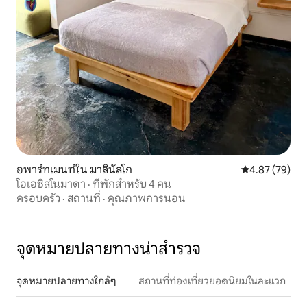
อพาร์ทเมนท์ใน มาลินัลโก
คะแนนเฉลี่ย 4.
4.87 (79)
โอเอซิสโนมาดา · ที่พักสำหรับ 4 คน
ครอบครัว
·
สถานที่
·
คุณภาพการนอน
จุดหมายปลายทางน่าสำรวจ
จุดหมายปลายทางใกล้ๆ
สถานที่ท่องเที่ยวยอดนิยมในละแวก