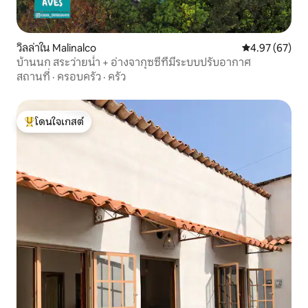
วิลล่าใน Malinalco
คะแนนเฉลี่ย 4.
4.97 (67)
บ้านนก สระว่ายน้ำ + อ่างจากุซซี่ที่มีระบบปรับอากาศ
สถานที่
·
ครอบครัว
·
ครัว
โดนใจเกสต์
โดนใจเกสต์ที่สุด