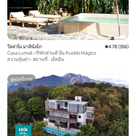
วิลล่าใน มาลินัลโก
คะแนนเฉลี่ย 4.7
4.78 (356)
Casa Lumali • ที่พักส่วนตัวใน Pueblo Mágico
ความคุ้มค่า
·
สถานที่
·
เช็คอิน
ซูเปอร์โฮสต์
ซูเปอร์โฮสต์