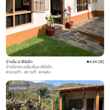
บ้านใน มาลินัลโก
คะแนนเฉลี่ย 4.
4.94 (35)
บ้านใจกลางเมืองในมาลินัลโก
ครอบครัว
·
สถานที่
·
ตกแต่ง
ซูเปอร์โฮสต์
ซูเปอร์โฮสต์