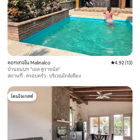
คอทเทจใน Malinalco
คะแนนเฉลี่ย 4.
4.92 (13)
บ้านชนบท "เอล ดูราซนัล"
สถานที่
·
ครอบครัว
·
บริเวณใกล้เคียง
โดนใจเกสต์
โดนใจเกสต์