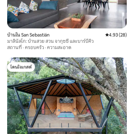
บ้านใน San Sebastián
คะแนนเฉลี่ย 4.
4.93 (28)
มาลินัลโก: บ้านสวย สวน จากุซซี่ และบาร์บีคิว
สถานที่
·
ครอบครัว
·
ความสะอาด
โดนใจเกสต์
โดนใจเกสต์