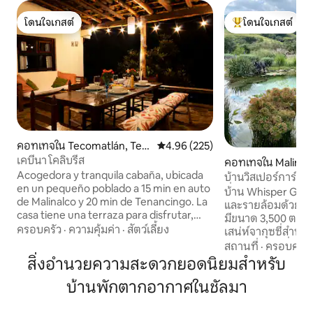
โดนใจเกสต์
โดนใจเกสต์
โดนใจเกสต์
โดนใจเกสต์ที่สุด
คอทเทจใน Tecomatlán, Ten
คะแนนเฉลี่ย 4.96 จาก 5, 225 รีวิว
4.96 (225)
ancingo
เคบีนา โคลิบรีส
คอทเทจใน Malinal
Acogedora y tranquila cabaña, ubicada
บ้านวิสเปอร์การ์เดน
en un pequeño poblado a 15 min en auto
ทึ่ง!!
บ้าน Whisper Gar
de Malinalco y 20 min de Tenancingo. La
และรายล้อมด้วยธรร
casa tiene una terraza para disfrutar,
มีขนาด 3,500 ตารา
juegos de mesa, lindo jardín para jugar y
ครอบครัว
·
ความคุ้มค่า
·
สัตว์เลี้ยง
เสน่ห์จากุซซี่สำหร
una hamaca de descanso. Ideal para
ชีวภาพยอดเยี่ยมมา
สถานที่
·
ครอบครัว
desconectarte, home office ó tomar el
ลินัลโกเพียง 15 นา
สิ่งอำนวยความสะดวกยอดนิยมสำหรับ
sol. Tu estancia aquí no requiere
ขวาง 2 ห้องแต่ละห
contacto en ningún momento. Somos
บ้านพักตากอากาศในชัลมา
ระเบียงสำหรับ 7 คน
pet & eco friendly!! ¿Reserva de último
ครบครันห้องรับป
momento? mándame mensaje y nos
สูงสดใหม่และวิวที่น