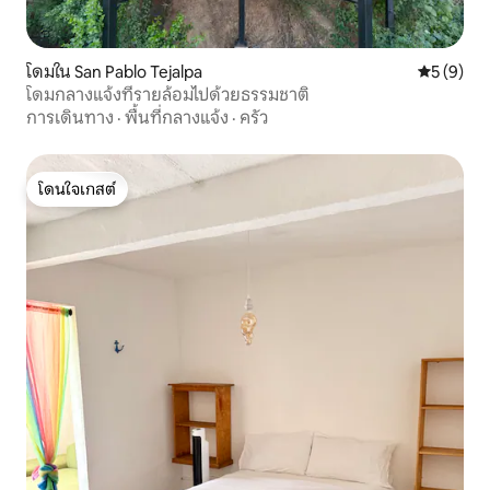
โดมใน San Pablo Tejalpa
คะแนนเฉลี่
5 (9)
โดมกลางแจ้งที่รายล้อมไปด้วยธรรมชาติ
การเดินทาง
·
พื้นที่กลางแจ้ง
·
ครัว
โดนใจเกสต์
โดนใจเกสต์