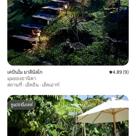
เคบินใน มาลินัลโก
คะแนนเฉลี่ย 4
4.89 (9)
มุมของอานิตา
สถานที่
·
เช็คอิน
·
เช็คเอาท์
ซูเปอร์โฮสต์
ซูเปอร์โฮสต์