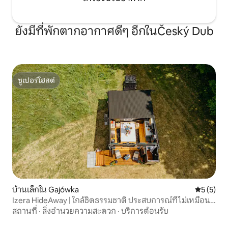
ยังมีที่พักตากอากาศดีๆ อีกในČeský Dub
ซูเปอร์โฮสต์
ซูเปอร์โฮสต์
บ้านเล็กใน Gajówka
คะแนนเฉลี่
5 (5)
Izera HideAway | ใกล้ชิดธรรมชาติ ประสบการณ์ที่ไม่เหมือน
ใคร
สถานที่
·
สิ่งอำนวยความสะดวก
·
บริการต้อนรับ