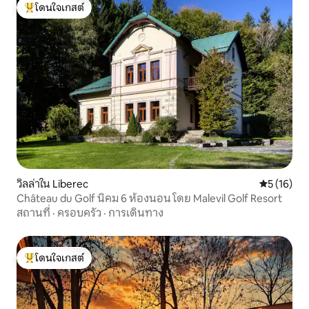
โดนใจเกสต์
โดนใจเกสต์ที่สุด
วิลล่าใน Liberec
คะแนนเฉลี่ย
5 (16)
Château du Golf นิคม 6 ห้องนอน โดย Malevil Golf Resort
สถานที่
·
ครอบครัว
·
การเดินทาง
โดนใจเกสต์
โดนใจเกสต์ที่สุด