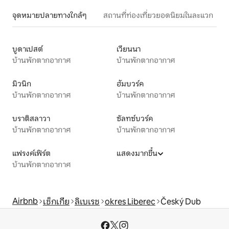
จุดหมายปลายทางใกล้ๆ
สถานที่ท่องเที่ยวยอดนิยมในละแวก
บูดาเปสต์
เวียนนา
บ้านพักตากอากาศ
บ้านพักตากอากาศ
มิวนิก
ฮัมบวร์ค
บ้านพักตากอากาศ
บ้านพักตากอากาศ
บราติสลาวา
ซัลทซ์บวร์ค
บ้านพักตากอากาศ
บ้านพักตากอากาศ
แฟรงค์เฟิร์ต
แสดงมากขึ้น
บ้านพักตากอากาศ
Airbnb
เช็กเกีย
ลิเบเรช
okres Liberec
Český Dub