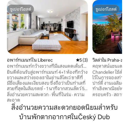
ซูเปอร์โฮสต์
ซูเปอร์โฮสต์
ซูเปอร์โฮสต์
ซูเปอร์โฮสต์
อพาร์ทเมนท์ใน Liberec
คะแนนเฉลี่ย 5 จาก 5, 3 รีวิว
5 (3)
วิลล่าใน Praha-záp
อพาร์ทเมนท์กว้างขวางที่มีแสงแดดเต็มรับ
คฤหาสน์แชนเดอร์สก
ใกล้สวนสัตว์ในลิเบรตซ์
น่า • สวน
ยินดีต้อนรับสู่อพาร์ทเมนท์ 4+1 ห้องที่กว้าง
Chandelier ใช้สำหรั
ขวางและสว่างของเราในย่านลิโดเว่ ซาดีที่
ไว้ในการจองเท่านั้น 
มีชื่อเสียงและเงียบสงบ ซึ่งถือว่าเป็นทำเลที่
ปาร์ตี้ งานเฉลิมฉ
สวยที่สุดในลิเบรตซ์ - 1 นาทีจากสวนสัตว์ 5
ทำเชิงพาณิชย์หรือ
นาทีจากสวนพฤกษศาสตร์ 1 นาทีจากรถ
ให้บุคคลภายนอกกา
สิ่งอำนวยความสะดวก
·
พื้นที่ในร่ม
·
ความ
ครอบครัว
·
สถานที่
รางที่จะพาคุณไปจนถึงเยสเต็ด อพาร์ทเม
ด้วย สัมผัสวิลล่าที่มีดีไซน์โดดเด่น พร้อม
สะอาด
นท์นี้เหมาะสำหรับครอบครัวที่มีเด็กซึ่ง
สระว่ายน้ำกลางแจ้ง
สิ่งอำนวยความสะดวกยอดนิยมสำหรับ
กำลังมองหาสิ่งอำนวยความสะดวกที่สบาย
350 ตร.ม. เพลิดเ
บ้านพักตากอากาศในČeský Dub
ความเงียบสงบ และการเข้าถึงสถานที่น่า
สุดหรูที่มีต้นไม้มี
สนใจทั้งหมดในบริเวณนี้ได้อย่างดีเยี่ยม
สถาปัตยกรรม และโ
ด้วยพื้นที่กว้างขวาง ทั้งครอบครัว (สูงสุด 6
บอนปู เหมาะสำหรับ