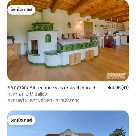
โดนใจเกสต์
โดนใจเกสต์
คอทเทจใน Albrechtice v Jizerských horách
คะแนนเฉลี่ย 4.
4.95 (41)
กระท่อม U tří zajíců
ครอบครัว
·
ความคุ้มค่า
·
การเดินทาง
โดนใจเกสต์
โดนใจเกสต์