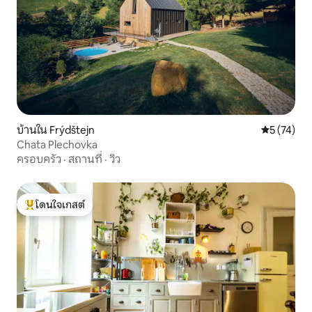
บ้านใน Frýdštejn
คะแนนเฉลี่ย
5 (74)
Chata Plechovka
ครอบครัว
·
สถานที่
·
วิว
โดนใจเกสต์
โดนใจเกสต์ที่สุด