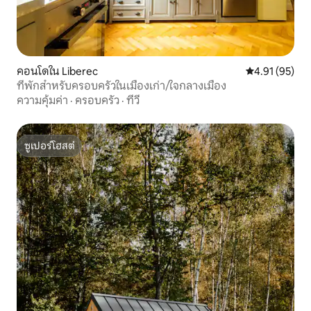
คอนโดใน Liberec
คะแนนเฉลี่ย 4.
4.91 (95)
ที่พักสำหรับครอบครัวในเมืองเก่า/ใจกลางเมือง
ความคุ้มค่า
·
ครอบครัว
·
ทีวี
ซูเปอร์โฮสต์
ซูเปอร์โฮสต์