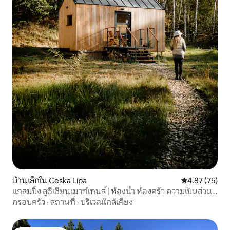
บ้านเล็กใน Ceska Lipa
คะแนนเฉลี่ย 4.
4.87 (75)
แกลมปิ้ง ลูซิเชียนเมาท์เทนส์ | ห้องน้ำ ห้องครัว ความเป็นส่วน
ตัว
ครอบครัว
·
สถานที่
·
บริเวณใกล้เคียง