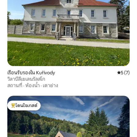
เรือนรับรองใน Kuřívody
คะแนนเฉลี่
5 (7)
วิลาบีลีเยเลนรัลสโก
สถานที่
·
ห้องน้ำ
·
เตาย่าง
โดนใจเกสต์
โดนใจเกสต์ที่สุด