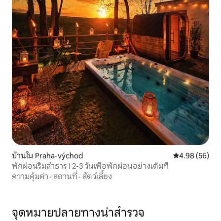
บ้านใน Praha-východ
คะแนนเฉลี่ย 4.
4.98 (56)
พักผ่อนริมลำธาร I 2-3 วันเพื่อพักผ่อนอย่างเต็มที่
ความคุ้มค่า
·
สถานที่
·
สัตว์เลี้ยง
จุดหมายปลายทางน่าสำรวจ