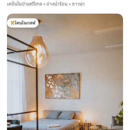
เคบินในป่าแฟรี่เทล + อ่างน้ำร้อน + ซาวน่า
โดนใจเกสต์
โดนใจเกสต์ที่สุด