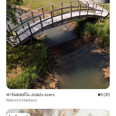
ฟาร์มสเตย์ใน Jūdažu ezers
คะแนนเฉลี่ย
5 (31)
Nature's Harbour