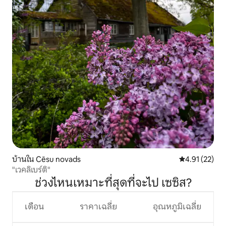
บ้านใน Cēsu novads
คะแนนเฉลี่ย 4.
4.91 (22)
"เวคลิเบร์ติ"
ช่วงไหนเหมาะที่สุดที่จะไป เซซิส?
เดือน
ราคาเฉลี่ย
อุณหภูมิเฉลี่ย