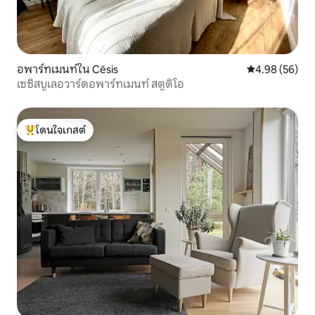
อพาร์ทเมนท์ใน Cēsis
คะแนนเฉลี่ย 4.
4.98 (56)
เซซิสบูเลอวาร์ดอพาร์ทเมนท์ สตูดิโอ
โดนใจเกสต์
โดนใจเกสต์ที่สุด