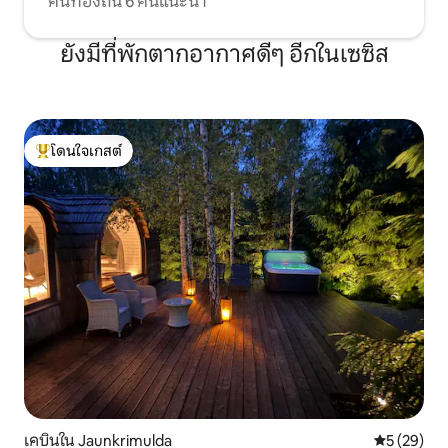
คนท้องถิ่น 6 คนแนะนำ
ยังมีที่พักตากอากาศดีๆ อีกในเซซิส
โดนใจเกสต์
โดนใจเกสต์ที่สุด
เคบินใน Jaunkrimulda
คะแนนเฉลี่ย
5 (29)