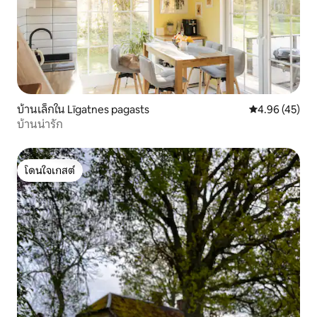
บ้านเล็กใน Līgatnes pagasts
คะแนนเฉลี่ย 4.
4.96 (45)
บ้านน่ารัก
โดนใจเกสต์
โดนใจเกสต์