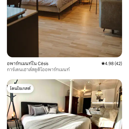
อพาร์ทเมนท์ใน Cēsis
คะแนนเฉลี่ย 4.
4.98 (42)
การ์เดนเฮาส์สตูดิโออพาร์ทเมนท์
โดนใจเกสต์
โดนใจเกสต์