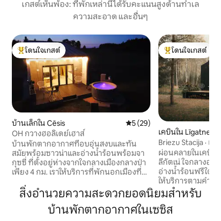
เกสต์เห็นพ้อง: ที่พักเหล่านี้ได้รับคะแนนสูงด้านทำเล
ความสะอาด และอื่นๆ
โดนใจเกสต์
โดนใจเกสต์
โดนใจเกสต์ที่สุด
โดนใจเกสต์ที่สุด
บ้านเล็กใน Cēsis
คะแนนเฉลี่ย 5 จาก 5, 29 รีวิว
5 (29)
เคบินใน Līgatne
OH กวางฮอลิเดย์เฮาส์
Briezu Stacija · เคบ
บ้านพักตากอากาศที่อบอุ่นสงบและทัน
ซาวน่า
ผ่อนคลายในเคบินใน
สมัยพร้อมซาวน่าและอ่างน้ำร้อนพร้อมจา
ลีกัตเน่ ใจกลางอุท
กุซซี่ ที่ตั้งอยู่ห่างจากใจกลางเมืองกลางป่า
อ่างน้ำร้อนฟรีใต้
เพียง 4 กม. เราให้บริการที่พักนอกเมืองที่
ให้บริการตามคำขอโ
สะดวกสบายและเงียบสงบ ฮอลิเดย์เฮาส์มี
เติม เหมาะสำหรับคู่รักและคนรักธรรมชาติ
สิ่งที่จำเป็นในการเข้าพัก - เครื่องทำความ
สิ่งอำนวยความสะดวกยอดนิยมสำหรับ
ที่กำลังมองหาการพั
ร้อนเครื่องปรับอากาศห้องครัวที่มีอุปกรณ์
บ้านพักตากอากาศในเซซิส
สงบ เพลิดเพลินกับความเงียบสนิท ป่าและ
ครบครันห้องสุขาฝักบัวสมาร์ททีวีที่จอดรถ
สัตว์ป่า ค่ำคืนที่อบ
ฟรี เตียงคู่ 1 หลังตั้งอยู่บนห้องใต้หลังคา