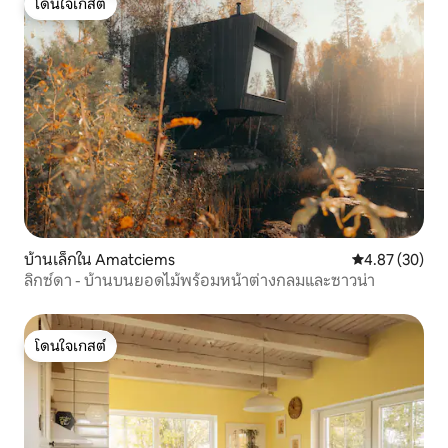
โดนใจเกสต์
โดนใจเกสต์
บ้านเล็กใน Amatciems
คะแนนเฉลี่ย 4.
4.87 (30)
ลิกซ์ดา - บ้านบนยอดไม้พร้อมหน้าต่างกลมและซาวน่า
โดนใจเกสต์
โดนใจเกสต์