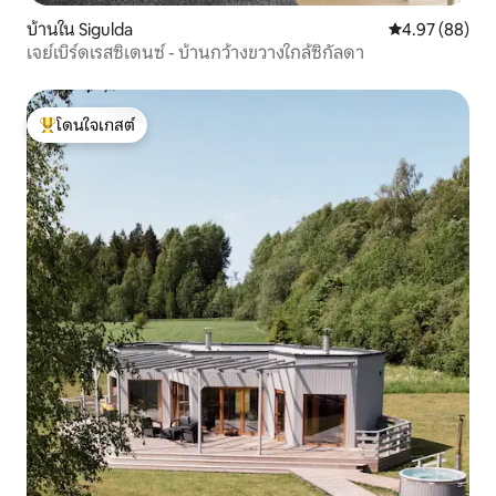
บ้านใน Sigulda
คะแนนเฉลี่ย 4.
4.97 (88)
เจย์เบิร์ดเรสซิเดนซ์ - บ้านกว้างขวางใกล้ซิกัลดา
โดนใจเกสต์
โดนใจเกสต์ที่สุด