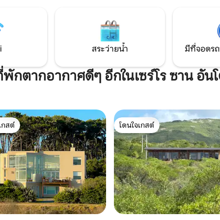
ี่มองเห็นสระว่ายน้ำอุ่น ทุกอย่าง
พร้อมน้ำร้อน มีพื้นที่ครอบคลุมม
กันและออกแบบมาเพื่อการใช้งาน
เตาปิ้งย่าง ตั้งอยู่บนที่ดิน 300 เ
มิประเทศต่อเนื่องด้วยพื้นหลังที่มี
และต้นไม้พื้นเมืองที่กำลังเติบโ
ยงรายลงไปยังลำธาร
i
สระว่ายน้ำ
มีที่จอดรถ
ที่พักตากอากาศดีๆ อีกในเซร์โร ซาน อัน
เกสต์
โดนใจเกสต์
์ที่สุด
โดนใจเกสต์