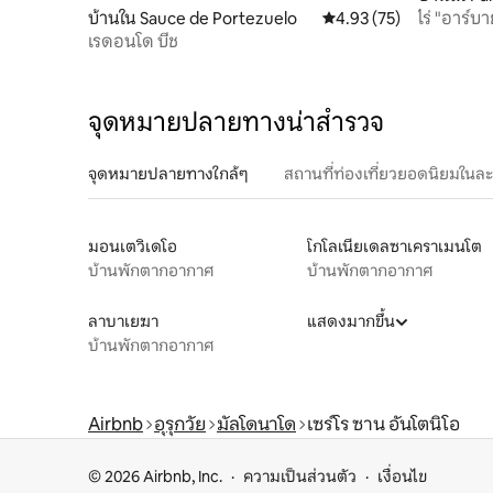
ไร่ "อาร์
บ้านใน Sauce de Portezuelo
คะแนนเฉลี่ย 4.93 จาก 5, 
4.93 (75)
เรดอนโด บีช
จุดหมายปลายทางน่าสำรวจ
จุดหมายปลายทางใกล้ๆ
สถานที่ท่องเที่ยวยอดนิยมในล
มอนเตวิเดโอ
โกโลเนียเดลซาเคราเมนโต
บ้านพักตากอากาศ
บ้านพักตากอากาศ
ลาบาเยฆา
แสดงมากขึ้น
บ้านพักตากอากาศ
Airbnb
อุรุกวัย
มัลโดนาโด
เซร์โร ซาน อันโตนิโอ
© 2026 Airbnb, Inc.
ความเป็นส่วนตัว
เงื่อนไข