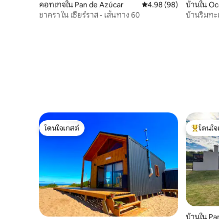
คอทเทจใน Pan de Azúcar
คะแนนเฉลี่ย 4.98 จาก 5, 
4.98 (98)
บ้านใน Oc
ชาครา ใน เซียร์ราส - เส้นทาง 60
บ้านริมท
โดนใจเกสต์
โดนใจ
โดนใจเกสต์
โดนใจเกสต
บ้านใน Pa