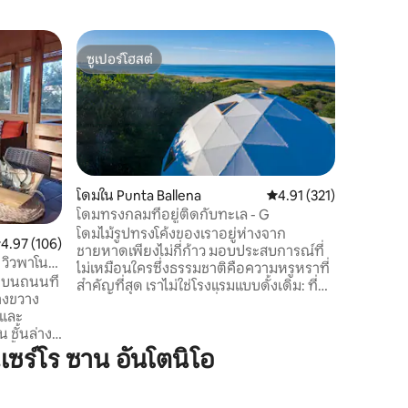
บ้านใน N
ซูเปอร์โฮสต์
ซูเปอร์โ
เอล เดสกี
ซูเปอร์โฮสต์
ซูเปอร์โ
ว่ายน้ำ
ค้นพบ El 
บ้านดีไซ
เหมาะสำหร
อยู่ใกล้ก
ภูมิทัศน์ท
ขวาง ที่
ใหม่ วัสด
โดมใน Punta Ballena
คะแนนเฉลี่ย 4.91 จาก 5, 
4.91 (321)
เชื่อมต่อ
โดมทรงกลมที่อยู่ติดกับทะเล - G
กัน เพลิด
โดมไม้รูปทรงโค้งของเราอยู่ห่างจาก
ะแนนเฉลี่ย 4.97 จาก 5, 106 รีวิว
4.97 (106)
เผาไม้ แ
ชายหาดเพียงไม่กี่ก้าว มอบประสบการณ์ที่
พระอาทิ
 วิวพาโนรา
ไม่เหมือนใครซึ่งธรรมชาติคือความหรูหราที่
่บนถนนที่
สำคัญที่สุด เราไม่ใช่โรงแรมแบบดั้งเดิม: ที่นี่
างขวาง
ความสะดวกสบายเป็นเรื่องง่ายและเป็นของ
กและ
จริง ไม่มีบริการแบบคลาสสิกหรือความ
 ชั้นล่างมี
หรูหราที่เป็นทางการ เสียงของทะเล
บน
ร์โร ซาน อันโตนิโอ
สันทราย และท้องฟ้ากว้างเป็นสิ่งอำนวย
ะห้องนั่ง
ความสะดวกที่แท้จริงของเรา ที่พักอันอบอุ่น
ีหลังคา
เพื่อพักผ่อนและสัมผัสสภาพแวดล้อมโดย
ัวกลางแจ้ง
รอบ ห่างจากปุนตาเดลเอสเตเพียง 10 นาที