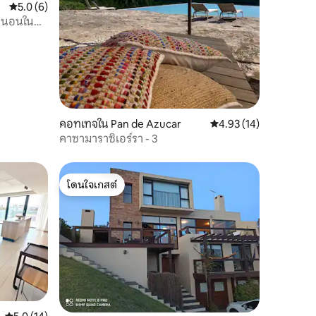
คะแนนเฉลี่ย 5.0 จาก 5, 6 รีวิว
5.0 (6)
องนอนใน
คอทเทจใน Pan de Azucar
คะแนนเฉลี่ย 4.93 จาก 5,
4.93 (14)
คาซามาราซิเอร์รา - 3
โดนใจเกสต์
โดนใจเกสต์