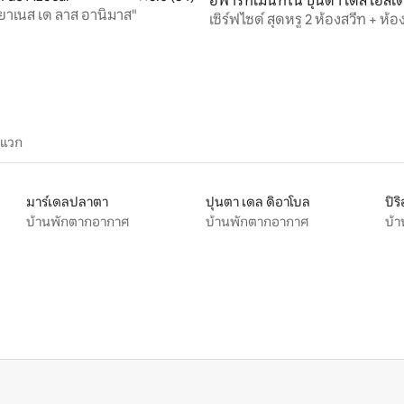
อพาร์ทเมนท์ใน ปุนตา เดล เอสเต
บายาเนส เด ลาส อานิมาส"
75 รีวิว
เซิร์ฟไซด์ สุดหรู 2 ห้องสวีท + ห้อง
โรงจอดรถ
ะแวก
มาร์เดลปลาตา
ปุนตา เดล ดิอาโบล
ปิร
บ้านพักตากอากาศ
บ้านพักตากอากาศ
บ้