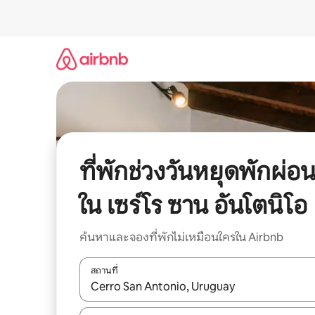
ข้าม
ไป
ยัง
เนื้อหา
ที่พักช่วงวันหยุดพักผ่อ
ใน เซร์โร ซาน อันโตนิโอ
ค้นหาและจองที่พักไม่เหมือนใครใน Airbnb
สถานที่
ใช้ลูกศรขึ้นลง หรือใช้การสัมผัสหรือปัด เพื่อสำรวจผ