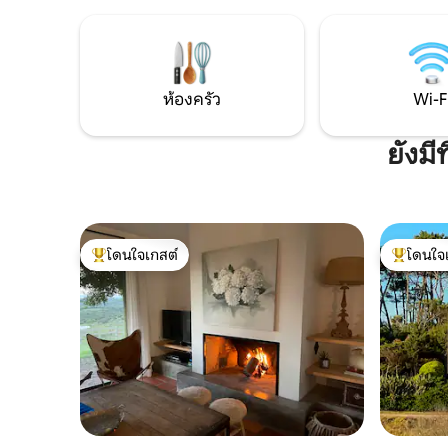
เหมือนใคร ออกแบบอย่างพิถีพิถันให้ให้
บาร์บีคิวท
ความรู้สึกเหมือนโรงแรมบูติก ที่คุณจะไม่
เชื่อมโยง
พลาดอะไรเลย ทุกมุมถูกสร้างสรรค์ด้วย
ร่วมกัน ภู
ความรักเพื่อให้คุณรู้สึกเหมือนอยู่บ้าน…
ต้นไม้เรี
หรือดีกว่านั้น ✨
ห้องครัว
Wi-F
ยังมี
โดนใจเกสต์
โดนใจ
โดนใจเกสต์ที่สุด
โดนใจเกสต