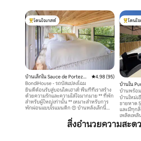
โดนใจเกสต์
โดนใจ
โดนใจเกสต์ที่สุด
โดนใจเกสต
บ้านเล็กใน Sauce de Portezue
คะแนนเฉลี่ย 4.98 จาก 5, 
4.98 (95)
lo
BondiHouse - รถบัสแปลงโฉม
บ้านใน Pu
ยินดีต้อนรับสู่บอนไดเฮาส์! พื้นที่ที่เราสร้าง
บ้านพร้อม
ด้วยความรักและความใส่ใจมากมาย ** ที่พัก
บ้านใหม่เ
สำหรับผู้ใหญ่เท่านั้น ** เหมาะสำหรับการ
ชายหาด 50
พักผ่อนแบบโรแมนติก 😍 บ้านหลังเล็กนี้
และมีทุกสิ
เหมาะสำหรับการพักผ่อนและเพลิดเพลินกับ
เพลิดเพลิ
ความสงบของธรรมชาติและความสะดวก
ในตัว) ห้อ
สิ่งอำนวยความสะดว
สบายทั้งหมด เราขอเชิญคุณมาสัมผัส
นั่งเล่น-
ประสบการณ์การเข้าพักที่เต็มไปด้วยราย
พร้อมเตาไ
ละเอียดและสิ่งอำนวยความสะดวกที่ไม่
ห้องครัว ห