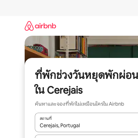
ข้าม
ไป
ยัง
เนื้อหา
ที่พักช่วงวันหยุดพักผ่อ
ใน Cerejais
ค้นหาและจองที่พักไม่เหมือนใครใน Airbnb
สถานที่
ใช้ลูกศรขึ้นลง หรือใช้การสัมผัสหรือปัด เพื่อสำรวจผ