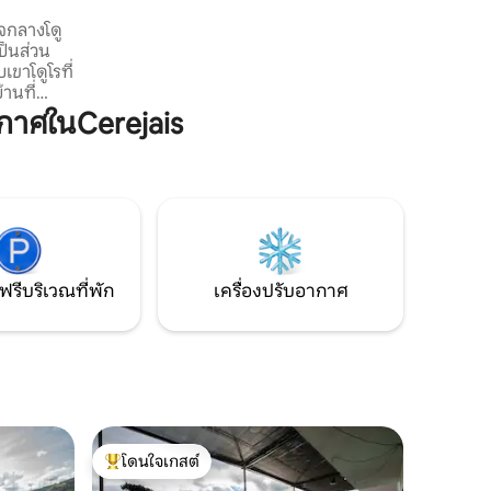
อย่างถาวร บ้านเดี่ยวดูเพล็กซ์อยู่ที่ชั้น 1 ของ
จกลางโดู
ห้องส่วนกลางพร้อมห้องครัวขนาดเล็กทีวี
ป็นส่วน
และ Wi-Fi เต็มรูปแบบ มีระเบียงกว้างขวาง
เขาโดูโรที่
พร้อมโต๊ะติดกับห้องนั่งเล่นพร้อมวิวแม่น้ำ
านที่
Douro ที่ยอดเยี่ยมใช้กันอย่างแพร่หลาย
สวีท เหมาะ
สำหรับมื้ออาหารและวันดึก เยี่ยมชมฟาร์ม
าศในCerejais
อง ห้อง
Douro แบบดั้งเดิม!
ปรับอากาศ
สะดวก
นคลายใน
ของคา
่สุดใน
ที่สงบและ
ฟรีบริเวณที่พัก
เครื่องปรับอากาศ
โดนใจเกสต์
โดนใจเกสต์ที่สุด