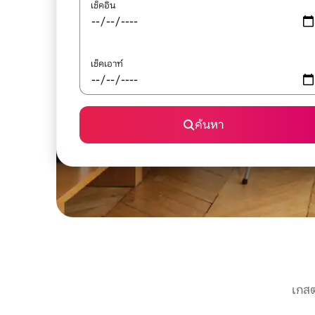
เช็คอิน
เช็คเอาท์
ค้นหา
เกสต