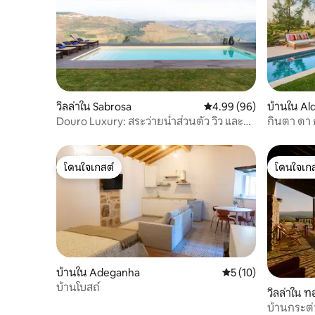
วิลล่าใน Sabrosa
คะแนนเฉลี่ย 4.99 จาก 5, 
4.99 (96)
บ้านใน Al
Douro Luxury: สระว่ายน้ำส่วนตัว วิว และ
กินตา ดา
อาหารเช้า
โดนใจเกสต์
โดนใจเกส
โดนใจเกสต์
โดนใจเกส
บ้านใน Adeganha
คะแนนเฉลี่ย 5 จาก 5,
5 (10)
บ้านโบสถ์
วิลล่าใน 
บ้านกระต่า