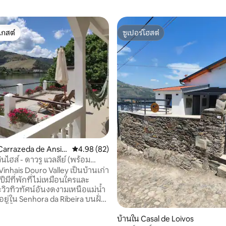
เกสต์
ซูเปอร์โฮสต์
์ที่สุด
ซูเปอร์โฮสต์
16 รีวิว
Carrazeda de Ansiã
คะแนนเฉลี่ย 4.98 จาก 5, 82 รีวิว
4.98 (82)
ินไฮส์ - ดาวรู แวลลีย์ (พร้อม
)
inhais Douro Valley เป็นบ้านเก่า
ปีมีที่พักที่ไม่เหมือนใครและ
ะวิวทิวทัศน์อันงดงามเหนือแม่น้ำ
อยู่ใน Senhora da Ribeira บนฝั่ง
ม่น้ำ Douro (ห่างออกไป 15
วแม่น้ำและภูเขาที่สวยงาม เป็น
บ้านใน Casal de Loivos