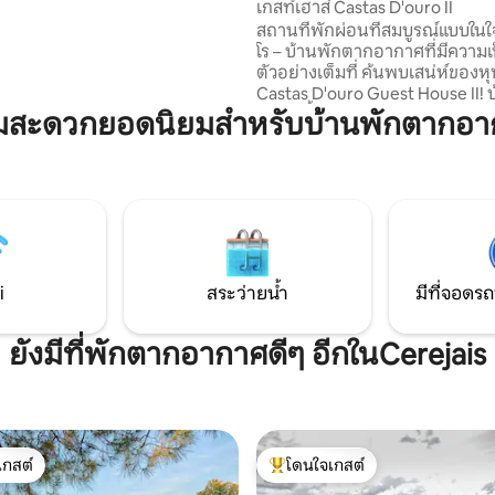
่เหมาะสำหรับการพักผ่อนล่องเรือ
เกสท์เฮาส์ Castas D'ouro II
อคายัค (มีค่าใช้จ่ายเพิ่มเติม) การ
สถานที่พักผ่อนที่สมบูรณ์แบบในใ
ร์ 4x4 การชิมไวน์และการรับ
โร – บ้านพักตากอากาศที่มีความเ
หารเป็นเพียงส่วนหนึ่งของ
ตัวอย่างเต็มที่ ค้นพบเสน่ห์ของหุบ
์ที่คุณสามารถเพลิดเพลินได้
Castas D'ouro Guest House II! บ้
นที่ไม่แบ่งแยกยินดีต้อนรับทุกคน!
อบอุ่นนี้มี 2 ห้องนอนรวมถึงห้อง
ามสะดวกยอดนิยมสำหรับบ้านพักตากอาก
สำหรับครอบครัว ด้วยห้องน้ำ 2 ห้
ครัวที่มีอุปกรณ์ครบครัน เครื่อง
และ Wi-Fi ฟรี คุณจะได้รับความ
สบายทั้งหมดที่คุณต้องการ ผ่อ
ห้องนั่งเล่นหรือสำรวจความงาม
ซัลเดอโลอิโวส หนึ่งในวิวที่น่าทึ่งที
ภูมิภาค เหมาะสำหรับการเข้าพัก
น่าจดจำ
i
สระว่ายน้ำ
มีที่จอดรถ
ยังมีที่พักตากอากาศดีๆ อีกในCerejais
เกสต์
โดนใจเกสต์
์ที่สุด
โดนใจเกสต์ที่สุด