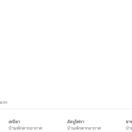
ะแวก
เซบียา
อัลบูไฟรา
ซาน
บ้านพักตากอากาศ
บ้านพักตากอากาศ
บ้