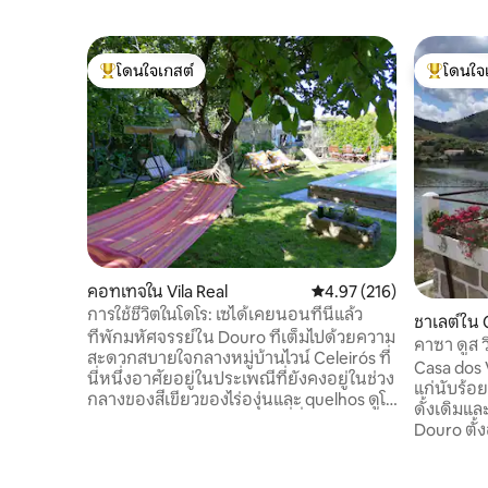
โดนใจเกสต์
โดนใจ
โดนใจเกสต์ที่สุด
โดนใจเกสต
คอทเทจใน Vila Real
คะแนนเฉลี่ย 4.97 จาก 5, 2
4.97 (216)
การใช้ชีวิตในโดโร: เซได้เคยนอนที่นี่แล้ว
ชาเลต์ใน 
ที่พักมหัศจรรย์ใน Douro ที่เต็มไปด้วยความ
es
คาซา ดูส ว
สะดวกสบายใจกลางหมู่บ้านไวน์ Celeirós ที่
อาหารเช้า
Casa dos V
นี่หนึ่งอาศัยอยู่ในประเพณีที่ยังคงอยู่ในช่วง
แก่นับร้อย
กลางของสีเขียวของไร่องุ่นและ quelhos ดูโร
ดั้งเดิมแล
แก่ๆและรู้สึกว่าดูโรอาศัยอยู่ที่นี่ การใช้งาน
Douro ตั้ง
พิเศษ ที่พักยอดเยี่ยมสำหรับครอบครัวที่มี
เหนือของแ
เด็ก มีห้องน้ำในตัว 1 ห้องและซุ้มประตู 3
เมตร) มีวิ
ห้อง: - ห้องสวีทพร้อมเตียงควีนไซส์ (1.50 ×