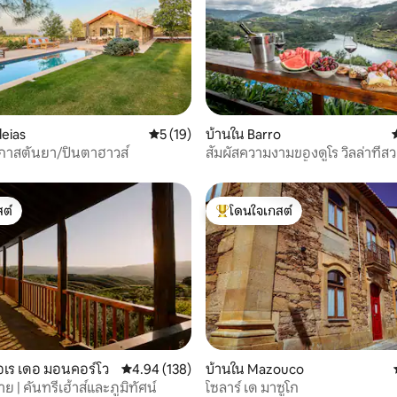
96 รีวิว
deias
คะแนนเฉลี่ย 5 จาก 5, 19 รีวิว
5 (19)
บ้านใน Barro
 กาสตันยา/ปินตาฮาวส์
สัมผัสความงามของดูโร วิลล่าที่ส
ห้องนอน 3 ห้องน้ำ
ต์
โดนใจเกสต์
ต์
โดนใจเกสต์ที่สุด
 10 รีวิว
ทอเร เดอ มอนคอร์โว
คะแนนเฉลี่ย 4.94 จาก 5, 138 รีวิว
4.94 (138)
บ้านใน Mazouco
ย | คันทรีเฮ้าส์และภูมิทัศน์
โซลาร์ เด มาซูโก