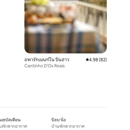
อพาร์ทเมนท์ใน ปินฮาว
คะแนนเฉลี่ย 4.98 จาก 5,
4.98 (82)
Cantinho D'Os Reais
เซบัสเตียน
บิลบาโอ
านพักตากอากาศ
บ้านพักตากอากาศ