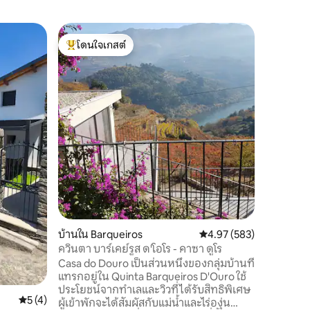
บ้านใน เม
โดนใจเกสต์
โดนใจ
บ้านส่วน
โดนใจเกสต์ที่สุด
โดนใจเกส
Casa da Qu
เฮกตาร์ข
และไร่ไวน
เล่นและเ
หนังสือโ
ภูเขาของท
ยาว 12 เม
Douro อยู่
อุปกรณ์ค
พื้นที่ทั
เท่านั้น
บ้านใน Barqueiros
คะแนนเฉลี่ย 4.97 จาก 5, 
4.97 (583)
ควินตา บาร์เคย์รูส ด'โอโร - คาซา ดูโร
Casa do Douro เป็นส่วนหนึ่งของกลุ่มบ้านที่
แทรกอยู่ใน Quinta Barqueiros D'Ouro ใช้
ประโยชน์จากทำเลและวิวที่ได้รับสิทธิพิเศษ
คะแนนเฉลี่ย 5 จาก 5, 4 รีวิว
5 (4)
ผู้เข้าพักจะได้สัมผัสกับแม่น้ำและไร่องุ่น