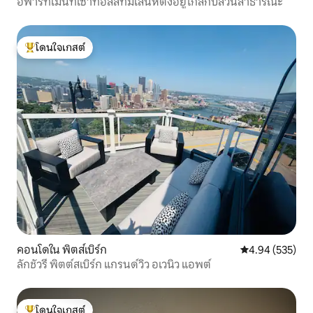
อพาร์ทเมนท์เซาท์ฮิลส์ที่มีเสน่ห์ตั้งอยู่ใกล้กับสวนสาธารณะ
โดนใจเกสต์
โดนใจเกสต์ที่สุด
คอนโดใน พิตส์เบิร์ก
คะแนนเฉลี่ย 4.9
4.94 (535)
ลักชัวรี่ พิตต์สเบิร์ก แกรนด์วิว อเวนิว แอพต์
โดนใจเกสต์