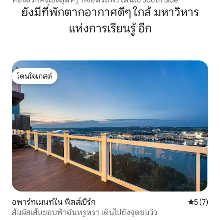
ยังมีที่พักตากอากาศดีๆ ใกล้ มหาวิหาร
แห่งการเรียนรู้ อีก
โดนใจเกสต์
โดนใจเกสต์
อพาร์ทเมนท์ใน พิตส์เบิร์ก
คะแนนเฉลี่
5 (7)
สัมผัสเส้นขอบฟ้าอันหรูหรา เดินไปยังจุดชมวิว