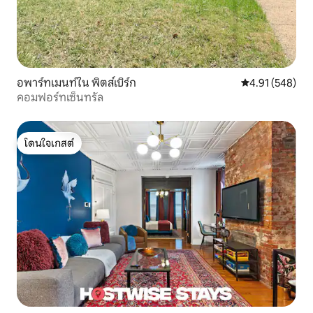
อพาร์ทเมนท์ใน พิตส์เบิร์ก
คะแนนเฉลี่ย 4.9
4.91 (548)
คอมฟอร์ทเซ็นทรัล
โดนใจเกสต์
โดนใจเกสต์