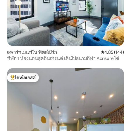
อพาร์ทเมนท์ใน พิตส์เบิร์ก
คะแนนเฉลี่ย 4.8
4.85 (144)
ที่พัก 1 ห้องนอนสุดอินเทรนด์ เดินไปสนามกีฬา Acrisure ได้
โดนใจเกสต์
โดนใจเกสต์ที่สุด