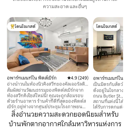
ความสะอาด และอื่นๆ
โดนใจเกสต์
โดนใจเกสต์
โดนใจเกสต์ที่สุด
โดนใจเกสต์
อพาร์ทเมนท์ใน พิตส์เบิร์ก
คะแนนเฉลี่ย 4.9 จาก 5, 249 รีวิว
4.9 (249)
อพาร์ทเมนท์ใน พิตส
อ่างน้ำวนในห้องนิวคิงสวีทของคัลเจอรัลดิส
เป็นมิตรกับสัตว์เลี
ตริกต์
ถนนบัตเลอร์
สัมผัสย่านวัฒนธรรมของพิตต์สเบิร์กจาก
ตั้งอยู่ในใจกลางข
ห้องสวีทคิงไซส์ใหม่นี้! คุณจะถูกล้อมรอบ
ถนน Butler St., ค
ด้วยร้านอาหาร ร้านค้าที่ดีที่สุดของพิตต์ส
สถานที่แห่งนี้ได้! อพาร์ทเมนท์ชั้น 1 ของเรา
เบิร์ก อยู่ห่างจากศูนย์ประชุม โรงภาพยนตร์
ได้รับการตกแต่งอย่
และอื่น ๆ อีกมากมาย ออกแบบมาเพื่อความ
อำนวยความสะดวกค
สิ่งอำนวยความสะดวกยอดนิยมสำหรับ
สบายและความสะดวกสบายในทำเลที่ไม่มี
พักระยะสั้นและระย
บ้านพักตากอากาศใกล้มหาวิหารแห่งการ
ใครเทียบได้ - เตียงคิงไซส์ - อ่างน้ำวน/ฝักบัว
การอยู่อาศัยและก
อาบน้ำ - ห้องครัวและห้องซักรีดพร้อม
ผ่อนอย่างรวดเร็ว ห้