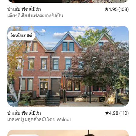
บ้านใน พิตส์เบิร์ก
คะแนนเฉลี่ย 4.9
4.95 (108)
เตียงคิงไซส์ แฟลตของศิลปิน
โดนใจเกสต์
โดนใจเกสต์
บ้านใน พิตส์เบิร์ก
คะแนนเฉลี่ย 4.9
4.98 (110)
เอสเคปรูมสุดล้ำสมัยโดย Walnut