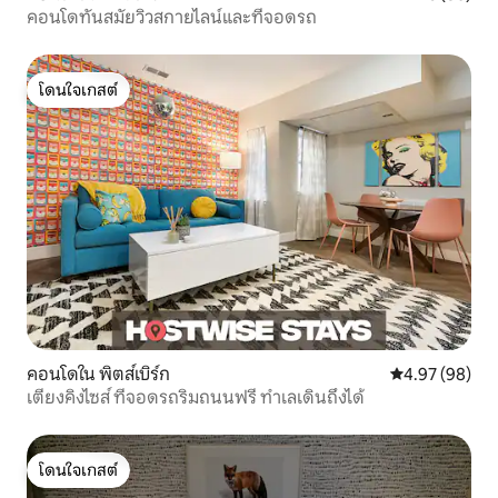
คอนโดทันสมัยวิวสกายไลน์และที่จอดรถ
โดนใจเกสต์
โดนใจเกสต์
คอนโดใน พิตส์เบิร์ก
คะแนนเฉลี่ย 4.
4.97 (98)
เตียงคิงไซส์ ที่จอดรถริมถนนฟรี ทำเลเดินถึงได้
โดนใจเกสต์
โดนใจเกสต์