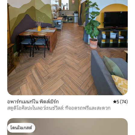
อพาร์ทเมนท์ใน พิตส์เบิร์ก
คะแนนเฉลี่ย
5 (74)
สตูดิโอศิลปะในลอว์เรนซ์วิลล์: ที่จอดรถฟรีและสะดวก
โดนใจเกสต์
โดนใจเกสต์