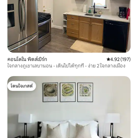
คอนโดใน พิตส์เบิร์ก
คะแนนเฉลี่ย 4.9
4.92 (197)
ใจกลางภูเขาเลบานอน - เดินไปได้ทุกที่ - ง่าย 2 ใจกลางเมือง
โดนใจเกสต์
โดนใจเกสต์