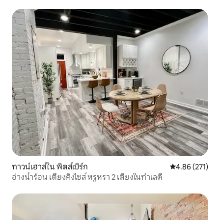
ทาวน์เฮาส์ใน พิตส์เบิร์ก
คะแนนเฉลี่ย 4.8
4.86 (271)
อ่างน้ำร้อน เตียงคิงไซส์ หรูหรา 2 เตียงในทำเลดี