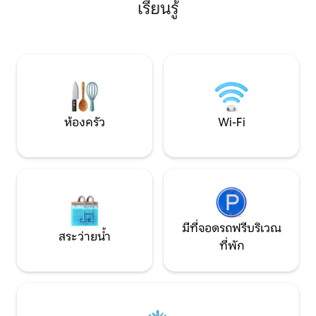
เรียนรู้
อุปกรณ์ครบครัน - เดินไปได้ทุกที่ - มัลต์
ตกแต่งอย่างดีของ
การาจภายใน 5 นาที - บริการสนับสนุนผู้เข้า
อาหารโต๊ะทำงานส
พักตลอด 24 ชั่วโมงทุกวัน เหมาะสำหรับ
สำหรับนักเดินทาง
การเดินทางเพื่อธุรกิจ งานอีเวนท์ หรือพัก
คนห้องนอนที่อบอุ่
ผ่อนช่วงสุดสัปดาห์ เราพร้อมช่วยเหลือคุณ
นอนและโซฟาของห้อ
ทั้งก่อน ระหว่าง และหลังการเข้าพัก!
ทีวีเชิญคุณเข้าสู่ก
ห้องครัว
Wi-Fi
มีที่จอดรถฟรีบริเวณ
สระว่ายน้ำ
ที่พัก