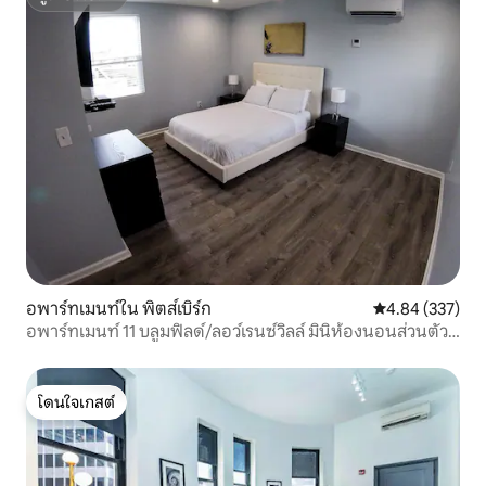
ซูเปอร์โฮสต์
อพาร์ทเมนท์ใน พิตส์เบิร์ก
คะแนนเฉลี่ย 4.8
4.84 (337)
อพาร์ทเมนท์ 11 บลูมฟิลด์/ลอว์เรนซ์วิลล์ มินิห้องนอนส่วนตัว 1
ห้อง
โดนใจเกสต์
โดนใจเกสต์