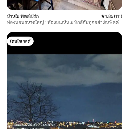
บ้านใน พิตส์เบิร์ก
คะแนนเฉลี่ย 4.8
4.85 (111)
ห้องนอนขนาดใหญ่ 1 ห้องบนเนินเขาใกล้กับทุกอย่างในพิตต์
โดนใจเกสต์
โดนใจเกสต์