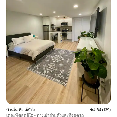
บ้านใน พิตส์เบิร์ก
คะแนนเฉลี่ย 4.8
4.84 (139)
เดอะพิตสตูดิโอ - ทางเข้าส่วนตัวและที่จอดรถ