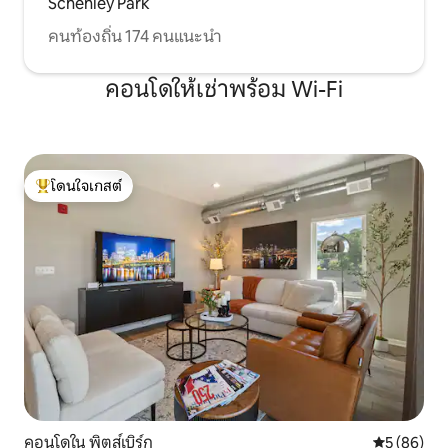
Schenley Park
คนท้องถิ่น 174 คนแนะนำ
คอนโดให้เช่าพร้อม Wi-Fi
โดนใจเกสต์
โดนใจเกสต์ที่สุด
คอนโดใน พิตส์เบิร์ก
คะแนนเฉลี่ย
5 (86)