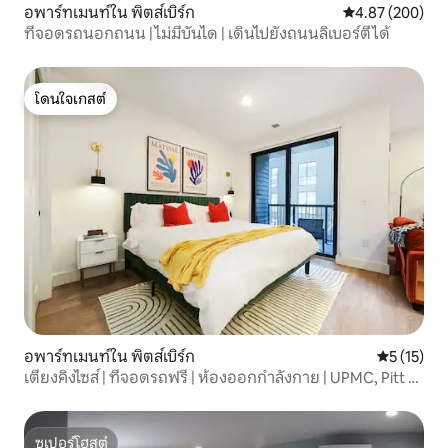
อพาร์ทเมนท์ใน พิตส์เบิร์ก
คะแนนเฉลี่ย 4.87
4.87 (200)
ที่จอดรถนอกถนน | ไม่มีบันได | เดินไปยังถนนลิเบอร์ตี้ได้
โดนใจเกสต์
โดนใจเกสต์
อพาร์ทเมนท์ใน พิตส์เบิร์ก
คะแนนเฉลี่ย
5 (15)
เตียงคิงไซส์ | ที่จอดรถฟรี | ห้องออกกำลังกาย | UPMC, Pitt &
CMU
ซูเปอร์โฮสต์