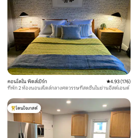
คอนโดใน พิตส์เบิร์ก
คะแนนเฉลี่ย 4.9
4.93 (176)
ที่พัก 2 ห้องนอนสไตล์กลางศตวรรษที่สดชื่นในย่านอีสต์เอนด์
โดนใจเกสต์
โดนใจเกสต์ที่สุด