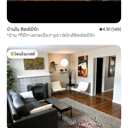
บ้านใน พิตส์เบิร์ก
คะแนนเฉลี่ย 4.9
4.91 (149)
*บ้าน *ที่มีทางลาดเอียง* ยูซาว์ดใกล้พิตต์สเบิร์ก
โดนใจเกสต์
โดนใจเกสต์ที่สุด