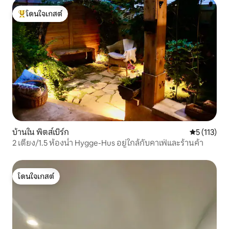
โดนใจเกสต์
โดนใจเกสต์ที่สุด
บ้านใน พิตส์เบิร์ก
คะแนนเฉลี่ย 
5 (113)
2 เตียง/1.5 ห้องน้ำ Hygge-Hus อยู่ใกล้กับคาเฟ่และร้านค้า
โดนใจเกสต์
โดนใจเกสต์