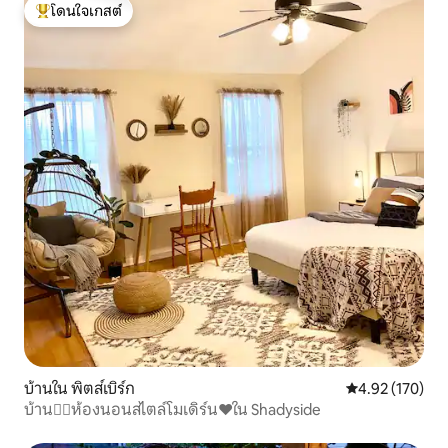
โดนใจเกสต์
โดนใจเกสต์ที่สุด
บ้านใน พิตส์เบิร์ก
คะแนนเฉลี่ย 4.9
4.92 (170)
บ้าน✌🏾ห้องนอนสไตล์โมเดิร์น❤️ใน Shadyside