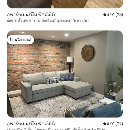
อพาร์ทเมนท์ใน พิตส์เบิร์ก
คะแนนเฉลี่ย 4.
4.91 (23)
ติดกับโรงพยาบาลสตรีเมจีและมหาวิทยาลัย
โดนใจเกสต์
โดนใจเกสต์
อพาร์ทเมนท์ใน พิตส์เบิร์ก
คะแนนเฉลี่ย 4.
4.91 (22)
ห้องสวีทคิงไซส์สุดหรู ที่จอดรถฟรี เดินไป South Side