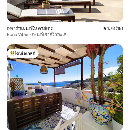
อพาร์ทเมนท์ใน คาสโตร
คะแนนเฉลี่ย 4.
4.78 (18)
Bona Vitae - เพนท์เฮาส์วิวทะเล
โดนใจเกสต์
โดนใจเกสต์ที่สุด