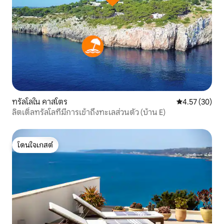
ทรัลโลใน คาสโตร
คะแนนเฉลี่ย 4.
4.57 (30)
ลิตเติ้ลทรัลโลที่มีการเข้าถึงทะเลส่วนตัว (บ้าน E)
โดนใจเกสต์
โดนใจเกสต์