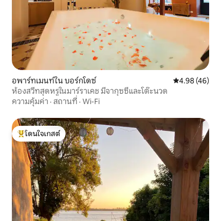
อพาร์ทเมนท์ใน บอร์กโดซ์
คะแนนเฉลี่ย 4.
4.98 (46)
ห้องสวีทสุดหรูในมาร์ราเคช มีจากุซซี่และโต๊ะนวด
ความคุ้มค่า
·
สถานที่
·
Wi-Fi
โดนใจเกสต์
โดนใจเกสต์ที่สุด