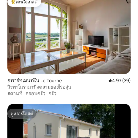
โดนใจเกสต์
โดนใจเกสต์ที่สุด
อพาร์ทเมนท์ใน Le Tourne
คะแนนเฉลี่ย 4.
4.97 (39)
วิวพาโนรามาที่งดงามของไร่องุ่น
สถานที่
·
ครอบครัว
·
ครัว
ซูเปอร์โฮสต์
ซูเปอร์โฮสต์