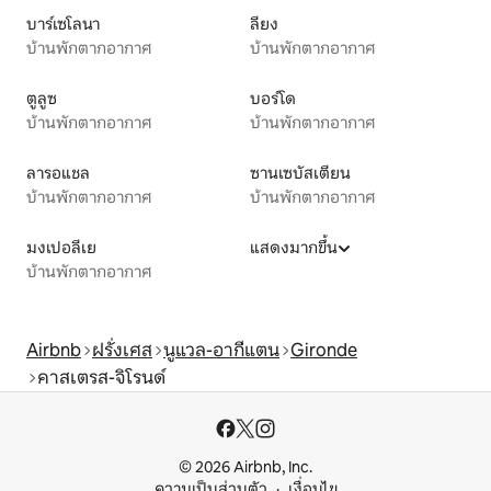
บาร์เซโลนา
ลียง
บ้านพักตากอากาศ
บ้านพักตากอากาศ
ตูลูซ
บอร์โด
บ้านพักตากอากาศ
บ้านพักตากอากาศ
ลารอแชล
ซานเซบัสเตียน
บ้านพักตากอากาศ
บ้านพักตากอากาศ
มงเปอลีเย
แสดงมากขึ้น
บ้านพักตากอากาศ
Airbnb
ฝรั่งเศส
นูแวล-อากีแตน
Gironde
คาสเตรส-จิโรนด์
© 2026 Airbnb, Inc.
ความเป็นส่วนตัว
เงื่อนไข