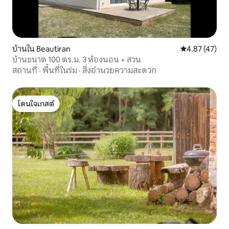
บ้านใน Beautiran
คะแนนเฉลี่ย 4.
4.87 (47)
บ้านขนาด 100 ตร.ม. 3 ห้องนอน + สวน
สถานที่
·
พื้นที่ในร่ม
·
สิ่งอำนวยความสะดวก
โดนใจเกสต์
โดนใจเกสต์