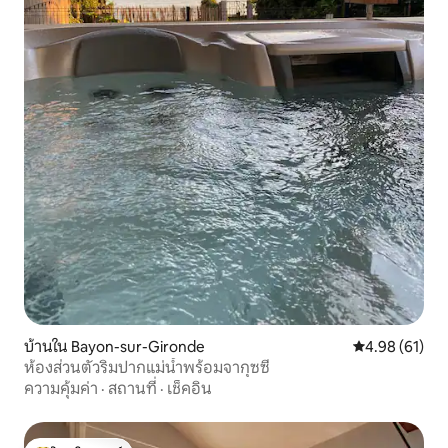
บ้านใน Bayon-sur-Gironde
คะแนนเฉลี่ย 4.
4.98 (61)
ห้องส่วนตัวริมปากแม่น้ำพร้อมจากุซซี่
ความคุ้มค่า
·
สถานที่
·
เช็คอิน