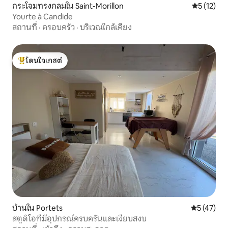
กระโจมทรงกลมใน Saint-Morillon
คะแนนเฉลี่ย
5 (12)
Yourte à Candide
สถานที่
·
ครอบครัว
·
บริเวณใกล้เคียง
โดนใจเกสต์
โดนใจเกสต์ที่สุด
บ้านใน Portets
คะแนนเฉลี่ย
5 (47)
สตูดิโอที่มีอุปกรณ์ครบครันและเงียบสงบ