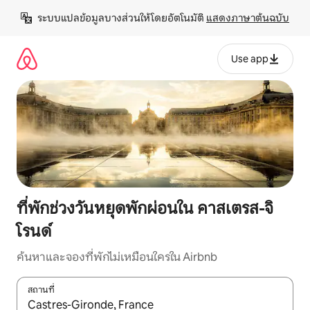
ข้าม
ระบบแปลข้อมูลบางส่วนให้โดยอัตโนมัติ 
แสดงภาษาต้นฉบับ
ไป
ยัง
เนื้อหา
Use app
ที่พักช่วงวันหยุดพักผ่อนใน คาสเตรส-จิ
โรนด์
ค้นหาและจองที่พักไม่เหมือนใครใน Airbnb
สถานที่
ใช้ลูกศรขึ้นลง หรือใช้การสัมผัสหรือปัด เพื่อสำรวจผลการค้นหา