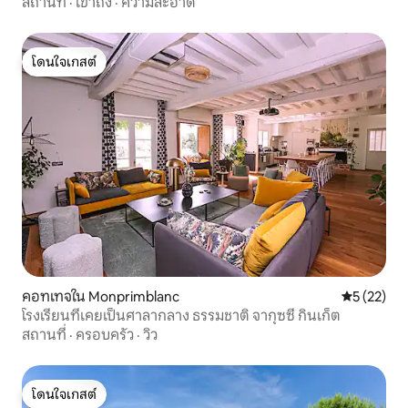
สถานที่
·
เข้าถึง
·
ความสะอาด
โดนใจเกสต์
โดนใจเกสต์
คอทเทจใน Monprimblanc
คะแนนเฉลี่ย
5 (22)
โรงเรียนที่เคยเป็นศาลากลาง ธรรมชาติ จากุซซี่ กินเก็ต
สถานที่
·
ครอบครัว
·
วิว
โดนใจเกสต์
โดนใจเกสต์