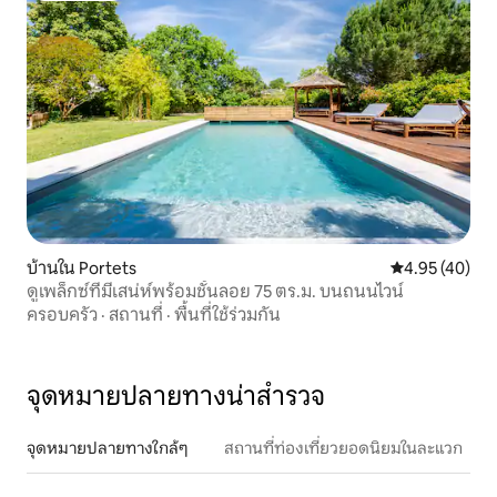
บ้านใน Portets
คะแนนเฉลี่ย 4.
4.95 (40)
ดูเพล็กซ์ที่มีเสน่ห์พร้อมชั้นลอย 75 ตร.ม. บนถนนไวน์
ครอบครัว
·
สถานที่
·
พื้นที่ใช้ร่วมกัน
จุดหมายปลายทางน่าสำรวจ
จุดหมายปลายทางใกล้ๆ
สถานที่ท่องเที่ยวยอดนิยมในละแวก