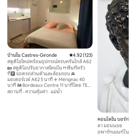
บ้านใน Castres-Gironde
คะแนนเฉลี่ย 4.92 จาก 5, 123 รีวิว
4.92 (123)
สตูดิโอใหม่พร้อมอุปกรณ์ครบครันใกล้ A62
🏡 สตูดิโอปรับอากาศใหม่ใน🍴พื้นที่ครัว
ที่🅿️ จอดรถส่วนตัวและล้อมรอบ 🚘
มอเตอร์เวย์ A62 5 นาที ✈️ Mérignac 40
นาที 🚂 Bordeaux Centre 11 นาทีโดย TER
(สถานีรถไฟ Beautiran 2 กม.) 🎤 Arkea
สถานที่
·
ความคุ้มค่า
·
แม่น้ำ
Arena 20 นาที⛱️ชายหาดมหาสมุทร 1
ชั่วโมง 💤 เตียงโซฟา 160 ซม. พร้อมที่นอน
บัลเท็กซ์คอมฟอร์ต ทีวี Wi-Fi ชุดครัว สถาน
ที่📍ใกล้เคียง: ซูเปอร์มาร์เก็ตร้านเบเกอรี่
คอนโดใน บอร์กโดซ
ร้านขายเนื้อร้านบาร์ร้านขายขนมปังตลาด
ลา มอนนอย
หมู่บ้าน (sam. morning) ศูนย์สุขภาพและ
ร้านขายยา 🌳 ป่าและไม้ขนาดเล็กตกแต่ง
อพาร์ทเมนท์ในศตวร