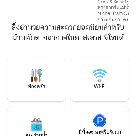
อยู่ห่างออกไป 2 ก้าว 🐶
Croix & Saint Miche
ห่างจากริมแม่น้ำ 3
Michel Tram C & D.
la Monnaie และ Saint M
ความคุ้มค่า
·
ครอบค
70 ตร.ม. เพิ่งได้รั
สิ่งอำนวยความสะดวกยอดนิยมสำหรับ
ด้วยของเก่าให้ประ
บ้านพักตากอากาศในคาสเตรส-จิโรนด์
ที่ทันสมัย ห้องครั
เล่นและห้องรับป
เตียงคุณภาพสูง ห้
อ่างอาบน้ำและฝักบัว
กาแฟเอสเปรสโซ และ
จ่าย
ห้องครัว
Wi-Fi
มีที่จอดรถฟรีบริเวณ
สระว่ายน้ำ