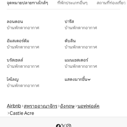
จุดหมายปลายทางใกล้ๆ
ที่พักประเภทอื่นๆ
สถานที่ท่องเที่
ลอนดอน
ปารีส
บ้านพักตากอากาศ
บ้านพักตากอากาศ
อัมสเตอร์ดัม
ดับลิน
บ้านพักตากอากาศ
บ้านพักตากอากาศ
บรัสเซลส์
แมนเชสเตอร์
บ้านพักตากอากาศ
บ้านพักตากอากาศ
โคโลญ
แสดงมากขึ้น
บ้านพักตากอากาศ
Airbnb
สหราชอาณาจักร
อังกฤษ
นอฟฟอล์ค
Castle Acre