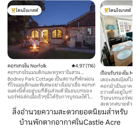
โดนใจเกสต์
โดนใจเกสต์
โดนใจเกสต์ที่สุด
โดนใจเกสต์ที่สุด
คอทเทจใน Norfolk
คะแนนเฉลี่ย 4.97 จาก 5, 116 รีวิว
4.97 (116)
คอทเทจโรแมนติกและหรูหราในสวน
เรือนรับรองใน Mil
สาธารณะส่วนตัว
Bodney Park Cottage เป็นสถานที่พักผ่อน
เดอะสเตเบิลส์ ไมล์
ที่โรแมนติกและพิเศษอย่างไม่น่าเชื่อ คอทเท
ห้องนอนที่มีอุปกร
คอกม้าเป็นอาคารเส
จแห่งนี้ตั้งอยู่บนที่ดินส่วนตัวในชนบทของ
ขวางตั้งอยู่ในทำเ
นอร์ฟอล์กเมื่อเร็วๆนี้ได้รับการบูรณะให้ได้
วิวชนบทนอร์ฟอล์ก The Stable มีเตียงที
มาตรฐานสูงสุดโดยมีเครื่องทำความร้อนใต้
สะดวกสบายด้วยผ้า
พื้นและสิ่งอำนวยความสะดวกคุณภาพสูง
เส้นด้าย ห้องครัวพ
สิ่งอำนวยความสะดวกยอดนิยมสำหรับ
ตลอดทั้งปี ด้วยแสงธรรมชาติที่ยอดเยี่ยม
นั่งกลางแจ้งพร้อ
และวิวที่น่าทึ่งผู้เข้าพักจึงสามารถสำรวจพื้น
บ้านพักตากอากาศในCastle Acre
สำหรับบาร์บีคิว คอกม้าเป็นสถานที่ที่เหมาะ
ดินป่าและการเดินริมแม่น้ำได้อย่างอิสระ
สำหรับการพักผ่อนช
อ่างน้ำร้อนที่ใช้ฟืนซีดาร์ยังเปิดโอกาสให้ผู้
หรือการเข้าพักระย
เข้าพักได้เพลิดเพลินกับการดูดาวอย่างไม่
สมบูรณ์แบบในการส