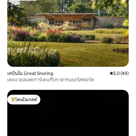
เคบินใน Great Snoring
คะแนนเฉลี่ย 5
5.0 (49)
เดอะวอลเลดการ์เดนที่ปราสาทเธอร์สฟอร์ด
โดนใจเกสต์
โดนใจเกสต์ที่สุด