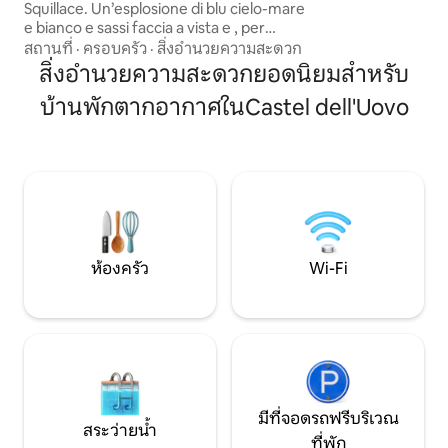
สะดวกครบครันและ
Squillace. Un’esplosione di blu cielo-mare
ครบครัน สมาคมเป็
e bianco e sassi faccia a vista e , per
สุขทุกช่วงเวลาของปี! * ถึงวันที่ 30 กัน
momenti speciali, la possibilità di
สถานที่
·
ครอบครัว
·
สิ่งอำนวยความสะดวก
** ถึงวันที่ 15 ตุลาค
usufruire di un ulteriore pergolato
สิ่งอำนวยความสะดวกยอดนิยมสำหรับ
romantico e terrazze all’aperto con vista
บ้านพักตากอากาศในCastel dell'Uovo
mozzafiato, direttamente sul belvedere.
Cieli stellati. Per amanti della natura e
vita di paese fuori dai percorsi turistici di
massa. È registrato con il codice
regionale CIR 079117-AAT-00010 e CIN
indicato qui sotto.
ห้องครัว
Wi-Fi
มีที่จอดรถฟรีบริเวณ
สระว่ายน้ำ
ที่พัก