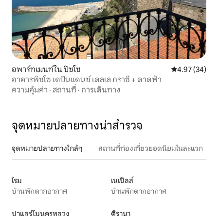
อพาร์ทเมนท์ใน ปิซโซ
คะแนนเฉลี่ย 4.
4.97 (34)
อาคารพิซโซ เดปันแดนซ์ เดลเล กราซี + ดาดฟ้า
ความคุ้มค่า
·
สถานที่
·
การเดินทาง
จุดหมายปลายทางน่าสำรวจ
จุดหมายปลายทางใกล้ๆ
สถานที่ท่องเที่ยวยอดนิยมในละแวก
โรม
เนเปิลส์
บ้านพักตากอากาศ
บ้านพักตากอากาศ
ปาแลร์โมนครหลวง
ติรานา