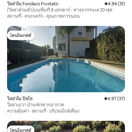
วิลล่าใน Fondaco Frustato
คะแนนเฉลี่ย 4.
4.94 (31)
[วิลล่าส่วนตัว]บนพื้นที่ 8 เฮกตาร์ - ห่างจากทะเล 20 ฟุต
สถานที่
·
ครอบครัว
·
คุณภาพการนอน
โดนใจเกสต์
โดนใจเกสต์
วิลล่าใน ปิซโซ
คะแนนเฉลี่ย 4.
4.97 (37)
วิลล่าเอวา บ้านพักตากอากาศ
ความคุ้มค่า
·
สถานที่
·
บริเวณใกล้เคียง
โดนใจเกสต์